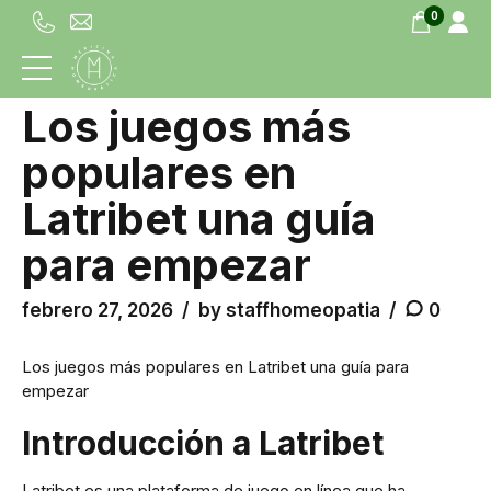
0
PUBLIC
Los juegos más
populares en
Latribet una guía
para empezar
febrero 27, 2026
by staffhomeopatia
0
Los juegos más populares en Latribet una guía para
empezar
Introducción a Latribet
Latribet es una plataforma de juego en línea que ha