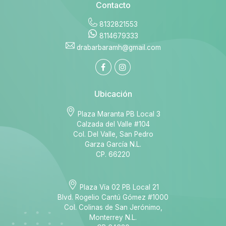
Contacto
8132821553
8114679333
drabarbaramh@gmail.com
Ubicación
Plaza Maranta PB Local 3
Calzada del Valle #104
Col. Del Valle, San Pedro
Garza García N.L.
CP. 66220
Plaza Vía 02 PB Local 21
Blvd. Rogelio Cantú Gómez #1000
Col. Colinas de San Jerónimo,
Monterrey N.L.