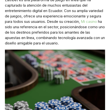
capturado la atención de muchos entusiastas del
entretenimiento digital en Ecuador. Con su amplia variedad
de juegos, ofrece una experiencia emocionante y segura
para todos sus usuarios. Desde su creación,
Mi casino
ha
sido una referencia en el sector, posicionándose como uno
de los destinos preferidos para los amantes de las
apuestas en línea, combinando tecnología avanzada con un
diseño amigable para el usuario.