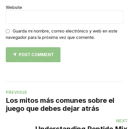
Website
Guarda mi nombre, correo electrónico y web en este
navegador para la próxima vez que comente.
POST COMMENT
PREVIOUS
Los mitos más comunes sobre el
juego que debes dejar atrás
NEXT
Understanding Peptide Mix