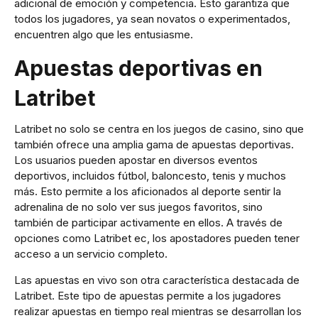
adicional de emoción y competencia. Esto garantiza que
todos los jugadores, ya sean novatos o experimentados,
encuentren algo que les entusiasme.
Apuestas deportivas en
Latribet
Latribet no solo se centra en los juegos de casino, sino que
también ofrece una amplia gama de apuestas deportivas.
Los usuarios pueden apostar en diversos eventos
deportivos, incluidos fútbol, baloncesto, tenis y muchos
más. Esto permite a los aficionados al deporte sentir la
adrenalina de no solo ver sus juegos favoritos, sino
también de participar activamente en ellos. A través de
opciones como Latribet ec, los apostadores pueden tener
acceso a un servicio completo.
Las apuestas en vivo son otra característica destacada de
Latribet. Este tipo de apuestas permite a los jugadores
realizar apuestas en tiempo real mientras se desarrollan los