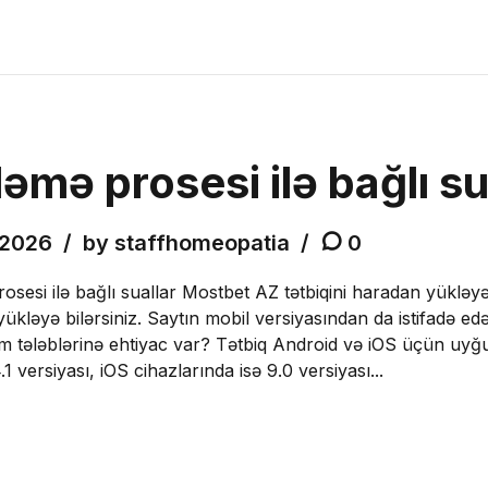
əmə prosesi ilə bağlı su
, 2026
by staffhomeopatia
0
osesi ilə bağlı suallar Mostbet AZ tətbiqini haradan yükləy
yükləyə bilərsiniz. Saytın mobil versiyasından da istifad
em tələblərinə ehtiyac var? Tətbiq Android və iOS üçün uyğu
 versiyası, iOS cihazlarında isə 9.0 versiyası...