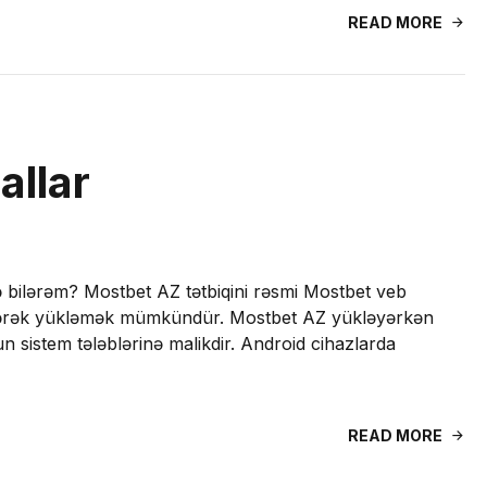
READ MORE
allar
ə bilərəm? Mostbet AZ tətbiqini rəsmi Mostbet veb
ə edərək yükləmək mümkündür. Mostbet AZ yükləyərkən
n sistem tələblərinə malikdir. Android cihazlarda
READ MORE