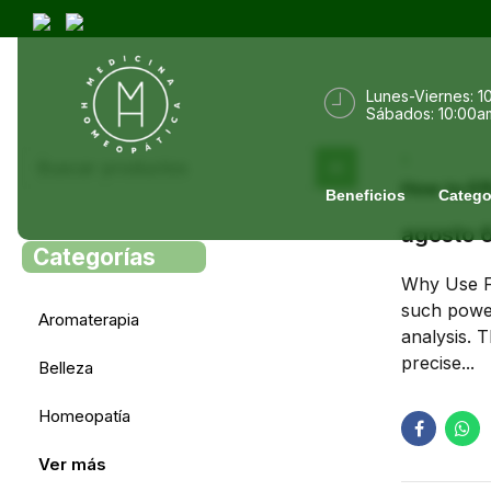
Lunes-Viernes: 1
Sábados: 10:00a
1
How to Ef
Beneficios
Catego
agosto 
Categorías
Why Use Fo
such power
Aromaterapia
analysis. T
precise...
Belleza
Homeopatía
Ver más