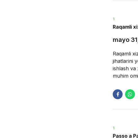
1
Raqamli xi
mayo 31
Raqamli xi
jihatlarini
ishlash va 
muhim omil
1
Passo a P