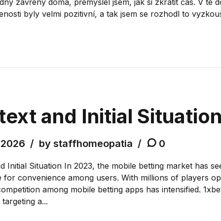
l dny zavřený doma, přemýšlel jsem, jak si zkrátit čas. V t
nosti byly velmi pozitivní, a tak jsem se rozhodl to vyzkouše
ext and Initial Situatio
, 2026
by staffhomeopatia
0
d Initial Situation In 2023, the mobile betting market has s
 for convenience among users. With millions of players opti
ompetition among mobile betting apps has intensified. 1xbet 
targeting a...