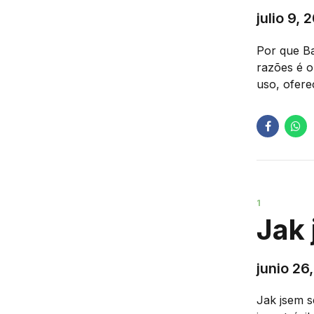
julio 9, 
Por que Ba
razões é o
uso, ofere
1
Jak 
junio 26
Jak jsem s