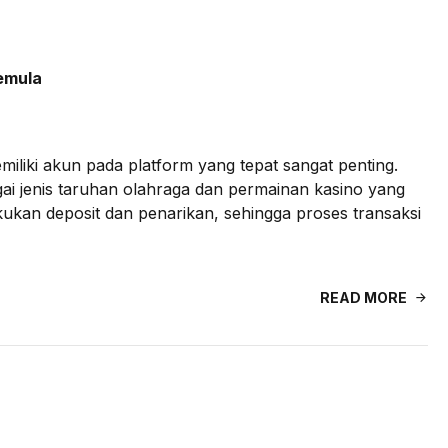
emula
liki akun pada platform yang tepat sangat penting.
i jenis taruhan olahraga dan permainan kasino yang
ukan deposit dan penarikan, sehingga proses transaksi
READ MORE