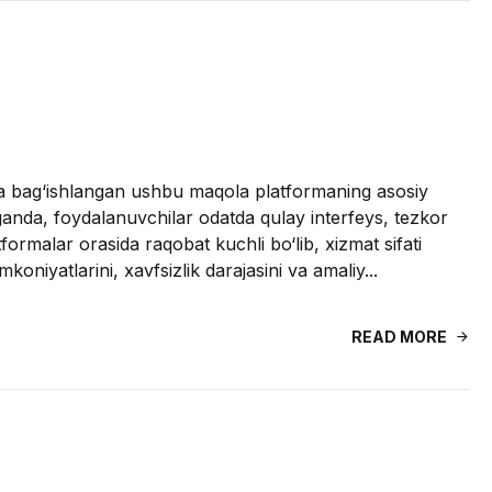
iga bag‘ishlangan ushbu maqola platformaning asosiy
etganda, foydalanuvchilar odatda qulay interfeys, tezkor
ormalar orasida raqobat kuchli bo‘lib, xizmat sifati
niyatlarini, xavfsizlik darajasini va amaliy...
READ MORE