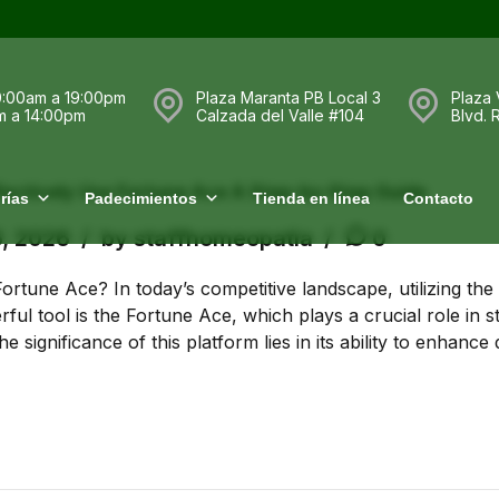
0:00am a 19:00pm
Plaza Maranta PB Local 3
Plaza 
m a 14:00pm
Calzada del Valle #104
Blvd.
fectively Use Fortune Ace A Step-by-Step Guide
rías
Padecimientos
Tienda en línea
Contacto
6, 2026
by staffhomeopatia
0
rtune Ace? In today’s competitive landscape, utilizing the ri
ful tool is the Fortune Ace, which plays a crucial role in
he significance of this platform lies in its ability to enha