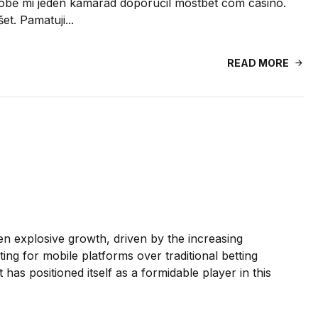
é době mi jeden kamarád doporučil mostbet com casino.
t. Pamatuji...
READ MORE
n
een explosive growth, driven by the increasing
ng for mobile platforms over traditional betting
has positioned itself as a formidable player in this