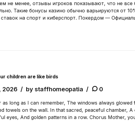
ем не менее, отзывы игроков показывают, что не вс
ьно. Такие бонусы казино обычно варьируются от 10
 ставок на спорт и киберспорт. Покердом — Официаль
r children are like birds
, 2026
by staffhomeopatia
0
r as long as I can remember, The windows always glowed for
d towels on the wall. In that sacred, peaceful chamber, A
ul eyes, And golden patterns in a row. Chorus Mother, your