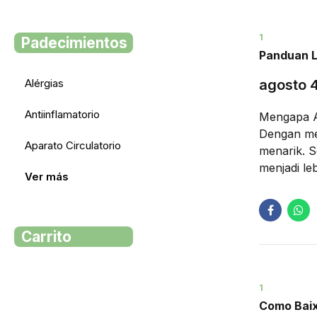
1
Padecimientos
Panduan L
Alérgias
agosto 
Antiinflamatorio
Mengapa An
Dengan men
Aparato Circulatorio
menarik. S
menjadi leb
Ver más
Carrito
1
Como Baix