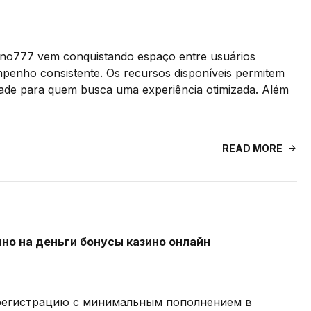
ino777 vem conquistando espaço entre usuários
empenho consistente. Os recursos disponíveis permitem
dade para quem busca uma experiência otimizada. Além
READ MORE
но на деньги бонусы казино онлайн
 регистрацию с минимальным пополнением в