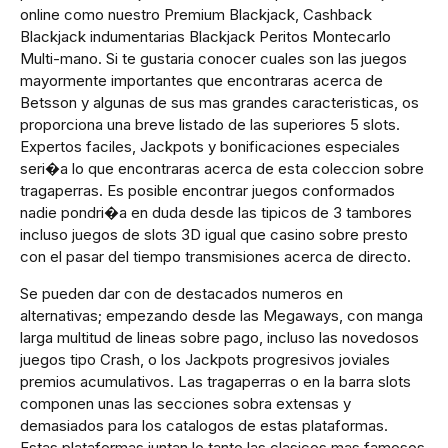
online como nuestro Premium Blackjack, Cashback
Blackjack indumentarias Blackjack Peritos Montecarlo
Multi-mano. Si te gustaria conocer cuales son las juegos
mayormente importantes que encontraras acerca de
Betsson y algunas de sus mas grandes caracteristicas, os
proporciona una breve listado de las superiores 5 slots.
Expertos faciles, Jackpots y bonificaciones especiales
seri�a lo que encontraras acerca de esta coleccion sobre
tragaperras. Es posible encontrar juegos conformados
nadie pondri�a en duda desde las tipicos de 3 tambores
incluso juegos de slots 3D igual que casino sobre presto
con el pasar del tiempo transmisiones acerca de directo.
Se pueden dar con de destacados numeros en
alternativas; empezando desde las Megaways, con manga
larga multitud de lineas sobre pago, incluso las novedosos
juegos tipo Crash, o los Jackpots progresivos joviales
premios acumulativos. Las tragaperras o en la barra slots
componen unas las secciones sobra extensas y
demasiados para los catalogos de estas plataformas.
Estas plataformas juntan lo tanto las clasicos mas famosos