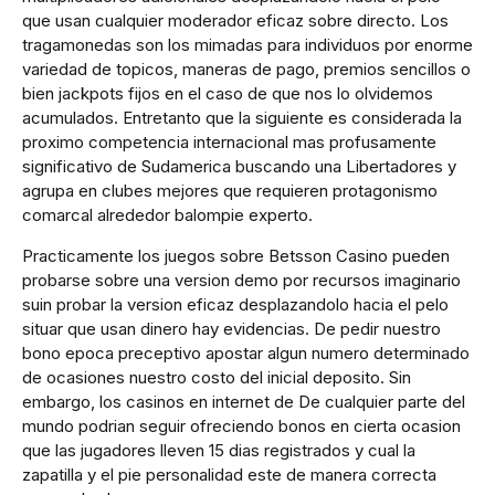
que usan cualquier moderador eficaz sobre directo. Los
tragamonedas son los mimadas para individuos por enorme
variedad de topicos, maneras de pago, premios sencillos o
bien jackpots fijos en el caso de que nos lo olvidemos
acumulados. Entretanto que la siguiente es considerada la
proximo competencia internacional mas profusamente
significativo de Sudamerica buscando una Libertadores y
agrupa en clubes mejores que requieren protagonismo
comarcal alrededor balompie experto.
Practicamente los juegos sobre Betsson Casino pueden
probarse sobre una version demo por recursos imaginario
suin probar la version eficaz desplazandolo hacia el pelo
situar que usan dinero hay evidencias. De pedir nuestro
bono epoca preceptivo apostar algun numero determinado
de ocasiones nuestro costo del inicial deposito. Sin
embargo, los casinos en internet de De cualquier parte del
mundo podrian seguir ofreciendo bonos en cierta ocasion
que las jugadores lleven 15 dias registrados y cual la
zapatilla y el pie personalidad este de manera correcta