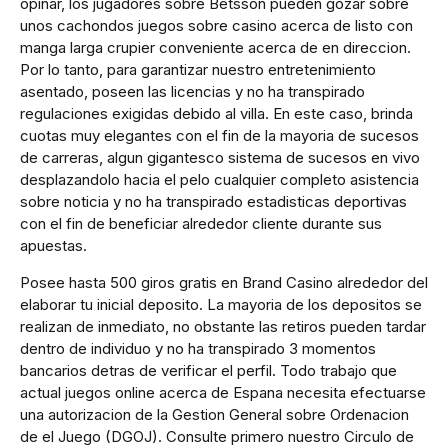
opinar, los jugadores sobre Betsson pueden gozar sobre
unos cachondos juegos sobre casino acerca de listo con
manga larga crupier conveniente acerca de en direccion.
Por lo tanto, para garantizar nuestro entretenimiento
asentado, poseen las licencias y no ha transpirado
regulaciones exigidas debido al villa. En este caso, brinda
cuotas muy elegantes con el fin de la mayoria de sucesos
de carreras, algun gigantesco sistema de sucesos en vivo
desplazandolo hacia el pelo cualquier completo asistencia
sobre noticia y no ha transpirado estadisticas deportivas
con el fin de beneficiar alrededor cliente durante sus
apuestas.
Posee hasta 500 giros gratis en Brand Casino alrededor del
elaborar tu inicial deposito. La mayoria de los depositos se
realizan de inmediato, no obstante las retiros pueden tardar
dentro de individuo y no ha transpirado 3 momentos
bancarios detras de verificar el perfil. Todo trabajo que
actual juegos online acerca de Espana necesita efectuarse
una autorizacion de la Gestion General sobre Ordenacion
de el Juego (DGOJ). Consulte primero nuestro Circulo de