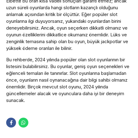
Elbette bu oran kısa vadeli sonuçları garanti etmez; ancak
uzun süreli oyunlarda hangi slotların kazançlı olduğunu
anlamak açısından kritik bir ölçüttür. Eğer popüler slot
oyunlarına ilgi duyuyorsanız, yukarıdaki oyunlardan birini
deneyebilirsiniz. Ancak, oyun seçerken dikkatli olmanız ve
oyunun özelliklerini dikkatlice okumanız önemlidir. Lüks ve
zenginlik temasına sahip olan bu oyun, büyük jackpotlar ve
yüksek ödeme oranları ile bilinir.
Bu rehberde, 2024 yılında popüler olan slot oyunlarının bir
listesini bulabilirsiniz. Bu oyunlar, geniş oyun seçenekleri ve
eğlenceli temaları ile tanınırlar. Slot oyunlarına başlamadan
önce, oyunların nasıl oynanacağına dair bilgi sahibi olmanız
önemlidir. Birçok mevcut slot oyunu, 2024 yılında
güncellemeler alacak ve oyunculara daha iyi bir deneyim
sunacak.