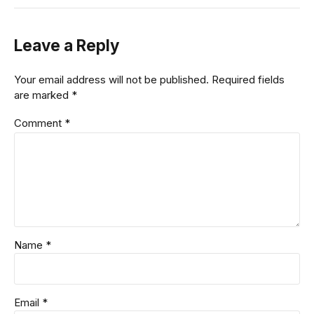
Leave a Reply
Your email address will not be published. Required fields
are marked *
Comment
*
Name *
Email *