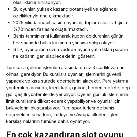
olasılıklarını artırabiliyor.
Bu oyunlar, yüksek kazanç potansiyeli ve eğlenceli
özellikleriyle öne çıkmaktadır.
2025 yılında mobil casino oyunları, toplam slot trafiğinin
%70’inden fazlasını oluşturmaktadır.
Bahis tahminlerini kullanarak kupon dolduranlar, günün
her saatinde bahis kazanma şansına sahip oluyor.
RTP, oyuncuların uzun vadede oyuna yatırdıkları paranın
ne kadarını geri alabileceklerini gösterir.
Tüm para çekme işlemleri arasında en az 3 saatlik zaman
olması gerekiyor. Bu kurallara uyanlar, işlemlerini güvenli
yapacak ve kısa sürede ödemelerini alacaktır. Para yatırma
yöntemleri arasında, kredi kartı, qr kod, hemen mefete, pep
gibi çeşitli yöntemlerde yer alıyor. Üyeler, günlük işlemlerini
limit kurallarına dikkat ederek yapabiliyor ve oyunlar için
bakiyelerini oluşturabiliyor. Tüm spor türlerinde bahis
seçenekleri sunarken, Türkiye ve Avrupa ülkeleri ligleri
karşılaşmalarının tümüne bahis oynatıyor.
En çok kazandıran slot oyunu