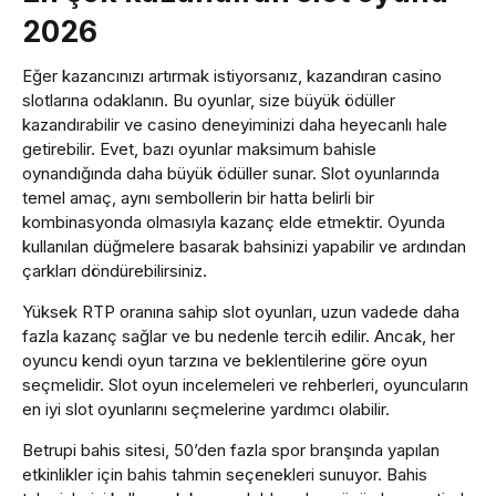
2026
Eğer kazancınızı artırmak istiyorsanız, kazandıran casino
slotlarına odaklanın. Bu oyunlar, size büyük ödüller
kazandırabilir ve casino deneyiminizi daha heyecanlı hale
getirebilir. Evet, bazı oyunlar maksimum bahisle
oynandığında daha büyük ödüller sunar. Slot oyunlarında
temel amaç, aynı sembollerin bir hatta belirli bir
kombinasyonda olmasıyla kazanç elde etmektir. Oyunda
kullanılan düğmelere basarak bahsinizi yapabilir ve ardından
çarkları döndürebilirsiniz.
Yüksek RTP oranına sahip slot oyunları, uzun vadede daha
fazla kazanç sağlar ve bu nedenle tercih edilir. Ancak, her
oyuncu kendi oyun tarzına ve beklentilerine göre oyun
seçmelidir. Slot oyun incelemeleri ve rehberleri, oyuncuların
en iyi slot oyunlarını seçmelerine yardımcı olabilir.
Betrupi bahis sitesi, 50’den fazla spor branşında yapılan
etkinlikler için bahis tahmin seçenekleri sunuyor. Bahis