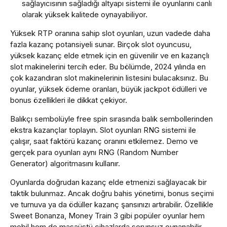
sağlayıcısının sağladığı altyapı sistemi ile oyunlarını canlı
olarak yüksek kalitede oynayabiliyor.
Yüksek RTP oranına sahip slot oyunları, uzun vadede daha
fazla kazanç potansiyeli sunar. Birçok slot oyuncusu,
yüksek kazanç elde etmek için en güvenilir ve en kazançlı
slot makinelerini tercih eder. Bu bölümde, 2024 yılında en
çok kazandıran slot makinelerinin listesini bulacaksınız. Bu
oyunlar, yüksek ödeme oranları, büyük jackpot ödülleri ve
bonus özellikleri ile dikkat çekiyor.
Balıkçı sembolüyle free spin sırasında balık sembollerinden
ekstra kazançlar toplayın. Slot oyunları RNG sistemi ile
çalışır, saat faktörü kazanç oranını etkilemez. Demo ve
gerçek para oyunları aynı RNG (Random Number
Generator) algoritmasını kullanır.
Oyunlarda doğrudan kazanç elde etmenizi sağlayacak bir
taktik bulunmaz. Ancak doğru bahis yönetimi, bonus seçimi
ve turnuva ya da ödüller kazanç şansınızı artırabilir. Özellikle
Sweet Bonanza, Money Train 3 gibi popüler oyunlar hem
mobil hem de masaüstü cihazlarda sorunsuz oynanabilir.