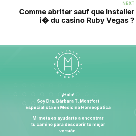
NEXT
Comme abriter sauf que installer
i� du casino Ruby Vegas ?
¡Hola!
Soy Dra. Bárbara T. Montfort
Especialista en
Medicina Homeopática
Mi meta es ayudarte a encontrar
tu camino para descubrir tu mejor
versión.