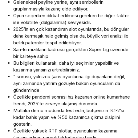
Geleneksel payline yerine, aynı sembollerin
gruplanmasıyla kazanç elde ediliyor.
Oyun seçerken dikkat edilmesi gereken bir diğer faktör
ise volatilite (dalgalanma) seviyesidir.
2025’in en çok kazandıran slot oyunlarında, bu döngüler
daha karmaşık hale gelmiş olsa da, büyük veri analizi ile
belirli paternler tespit edilebiliyor.
Sarı-kırmızılıların kadrosu gerçekten Süper Lig üzerinde
bir kaliteye sahip.
Bu bilgileri kullanarak, daha iyi seçimler yapabilir ve
kazanma şansınızı artırabilirsiniz.
” sorusu, yalnızca şans oyunlarına ilgi duyanların değil,
aynı zamanda yatırım gözüyle bakan oyuncuların da
gündeminde.
Özellikle pandemi sonrası hız kazanan online kumarhane
trendi, 2025’te zirveye ulaşmış durumda.
Mutlaka demo modunda test edin, bütçenizin %1-2’si
kadar bahis yapın ve %50 kazanınca çıkma disiplini
gösterin.
Özellikle yüksek RTP slotlar, oyuncuların kazanma
şansını artıran önemli faktörlerden biridir.