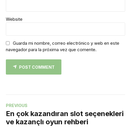
Website
Guarda mi nombre, correo electrónico y web en este
navegador para la próxima vez que comente.
POST COMMENT
PREVIOUS
En çok kazandıran slot seçenekleri
ve kazançlı oyun rehberi