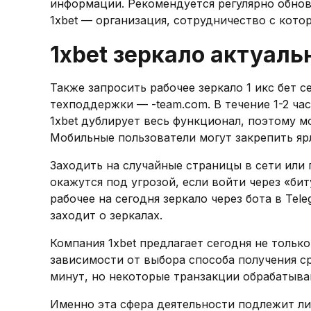
информации. Рекомендуется регулярно обнов
1xbet — организация, сотрудничество с кото
1xbet зеркало актуаль
Также запросить рабочее зеркало 1 икс бет 
техподдержки — -team.com. В течение 1-2 ча
1xbet дублирует весь функционал, поэтому м
Мобильные пользователи могут закрепить яр
Заходить на случайные страницы в сети или 
окажутся под угрозой, если войти через «би
рабочее на сегодня зеркало через бота в Te
заходит о зеркалах.
Компания 1xbet предлагает сегодня не только
зависимости от выбора способа получения с
минут, но некоторые транзакции обрабатыва
Именно эта сфера деятельности подлежит ли