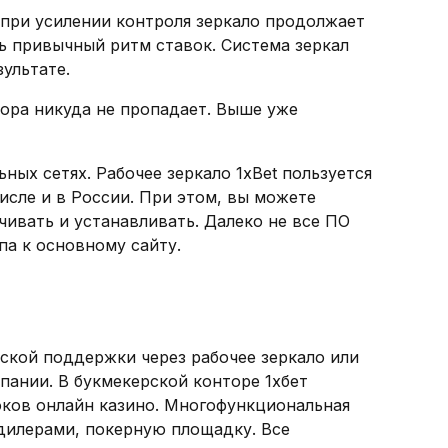
 при усилении контроля зеркало продолжает
ть привычный ритм ставок. Система зеркал
ультате.
тора никуда не пропадает. Выше уже
ых сетях. Рабочее зеркало 1xBet пользуется
сле и в России. При этом, вы можете
чивать и устанавливать. Далеко не все ПО
па к основному сайту.
еской поддержки через рабочее зеркало или
мпании. В букмекерской конторе 1хбет
оков онлайн казино. Многофункциональная
-дилерами, покерную площадку. Все