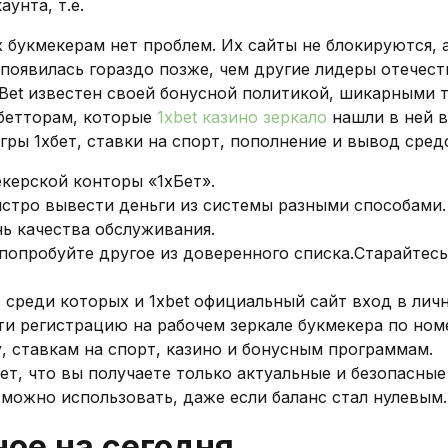
унта, т.е.
 букмекерам нет проблем. Их сайты не блокируются, а
и появилась гораздо позже, чем другие лидеры отечест
1xBet известен своей бонусной политикой, шикарными
бетторам, которые
1xbet казино зеркало
нашли в ней в
гры 1хбет, ставки на спорт, пополнение и вывод сред
керской конторы «1хБет».
ыстро вывести деньги из системы разными способами.
ь качества обслуживания.
попробуйте другое из доверенного списка.Старайтесь
, среди которых и 1xbet официальный сайт вход в лич
и регистрацию на рабочем зеркале букмекера по ном
, ставкам на спорт, казино и бонусным программам.
ет, что вы получаете только актуальные и безопасные
 можно использовать, даже если баланс стал нулевым.
ное на сегодня