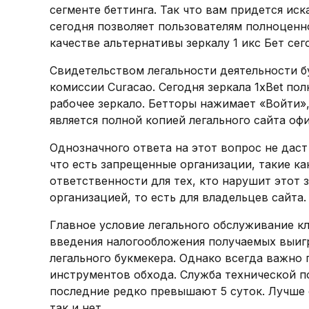
сегменте беттинга. Так что вам придется иск
сегодня позволяет пользователям полноцен
качестве альтернативы зеркалу 1 икс Бет с
Cвидетельством легальности деятельности бу
комиссии Curacao. Сегодня зеркала 1xBet по
рабочее зеркало. Бетторы нажимает «Войти»,
является полной копией легального сайта о
Однозначного ответа на этот вопрос не дас
что есть запрещенные организации, такие ка
ответственности для тех, кто нарушит этот 
организацией, то есть для владельцев сайта.
Главное условие легального обслуживание к
введения налогообложения получаемых выигр
легального букмекера. Однако всегда важно
инструментов обхода. Служба технической п
последние редко превышают 5 суток. Лучше 
так и нет.