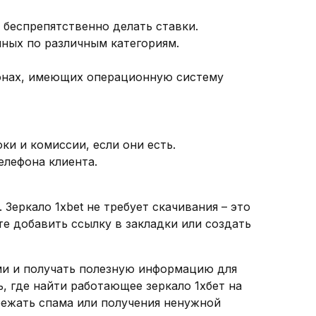
 беспрепятственно делать ставки.
нных по различным категориям.
фонах, имеющих операционную систему
и и комиссии, если они есть.
елефона клиента.
Зеркало 1xbet не требует скачивания – это
те добавить ссылку в закладки или создать
ми и получать полезную информацию для
, где найти работающее зеркало 1хбет на
бежать спама или получения ненужной