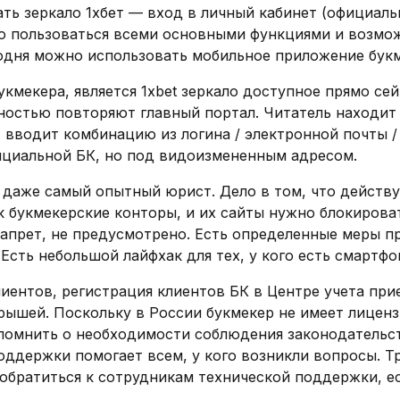
ать зеркало 1хбет — вход в личный кабинет (официаль
но пользоваться всеми основными функциями и возмо
егодня можно использовать мобильное приложение бук
кмекера, является 1xbet зеркало доступное прямо се
лностью повторяют главный портал. Читатель находит
 вводит комбинацию из логина / электронной почты / 
фициальной БК, но под видоизмененным адресом.
т даже самый опытный юрист. Дело в том, что действ
к букмекерские конторы, и их сайты нужно блокироват
запрет, не предусмотрено. Есть определенные меры пр
 Есть небольшой лайфхак для тех, у кого есть смартфо
лиентов, регистрация клиентов БК в Центре учета пр
ышей. Поскольку в России букмекер не имеет лиценз
 помнить о необходимости соблюдения законодатель
оддержки помогает всем, у кого возникли вопросы. Т
обратиться к сотрудникам технической поддержки, ес