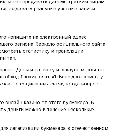
ию и не передавать данные третьим лицам.
тся создавать реальные учётные записи.
того напишите на электронный адрес
ашего региона. Зеркало официального сайта
смотреть статистику и трансляции.
ин тап.
пасно. Деньги на счету и аккаунт мгновенно
а обход блокировки. «1хБет» даст клиенту
умают о социальных сетях, когда вопрос
те онлайн казино от этого букмекера. В
ить деньги можно в течение нескольких
для легализации букмекера в отечественном