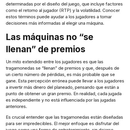
determinadas por el diseño del juego, que incluye factores
como el retorno al jugador (RTP) y la volatilidad. Conocer
estos términos puede ayudar a los jugadores a tomar
decisiones más informadas al elegir una máquina.
Las máquinas no “se
llenan” de premios
Un mito extendido entre los jugadores es que las
tragamonedas se “llenan” de premios y que, después de
un cierto número de pérdidas, es más probable que se
gane. Esta percepción errónea puede llevar a los jugadores
a invertir más dinero del planeado, pensando que están a
punto de obtener un gran premio. En realidad, cada jugada
es independiente y no está influenciada por las jugadas
anteriores.
Es crucial entender que las tragamonedas están diseñadas
para ser impredecibles. El mejor enfoque es disfrutar del
juego como una forma de entretenimiento, sin dejarse