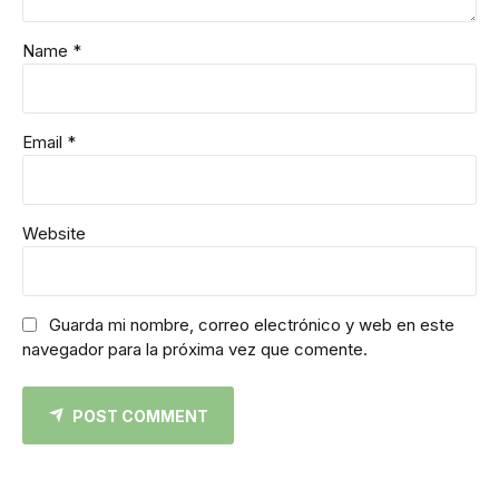
Name *
Email *
Website
Guarda mi nombre, correo electrónico y web en este
navegador para la próxima vez que comente.
POST COMMENT