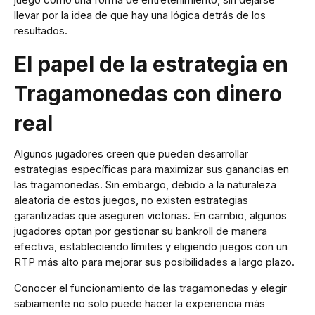
llevar por la idea de que hay una lógica detrás de los
resultados.
El papel de la estrategia en
Tragamonedas con dinero
real
Algunos jugadores creen que pueden desarrollar
estrategias específicas para maximizar sus ganancias en
las tragamonedas. Sin embargo, debido a la naturaleza
aleatoria de estos juegos, no existen estrategias
garantizadas que aseguren victorias. En cambio, algunos
jugadores optan por gestionar su bankroll de manera
efectiva, estableciendo límites y eligiendo juegos con un
RTP más alto para mejorar sus posibilidades a largo plazo.
Conocer el funcionamiento de las tragamonedas y elegir
sabiamente no solo puede hacer la experiencia más