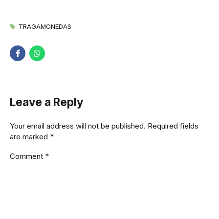
TRAGAMONEDAS
Leave a Reply
Your email address will not be published. Required fields
are marked *
Comment
*