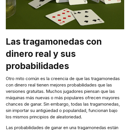
Las tragamonedas con
dinero real y sus
probabilidades
Otro mito común es la creencia de que las tragamonedas
con dinero real tienen mejores probabilidades que las
versiones gratuitas. Muchos jugadores piensan que las
máquinas más nuevas o más populares ofrecen mayores
chances de ganar. Sin embargo, todas las tragamonedas,
sin importar su antigüedad o popularidad, funcionan bajo
los mismos principios de aleatoriedad.
Las probabilidades de ganar en una tragamonedas están