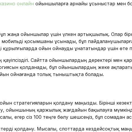
казино онлайн
ойыншыларға арнайы ұсыныстар мен бо
 бұл жаңа ойыншылар үшін үлкен артықшылық. Олар бір
ар мобильді қосымшаны ұсынады, бұл пайдаланушыларғ
ьді құрылғыларда ойын ойнауды ұнататындар үшін өте 
ың қауіпсіздігі. Сайтта ойыншылардың деректері мен қ
гиясын қолданады, бұл ойыншылардың жеке ақпаратыны
йын ойнағанда толық тыныштықта болады.
і ойын стратегияларын қолдану маңызды. Бірінші кезе
еу, ойыншының қаржылық жағдайын бақылауға мүмкіндік
лы, егер сіз 100 теңге бөлу шешсеңіз, бұл сомадан асы
істерді қолдану. Мысалы, слоттарда кездейсоқтық маң