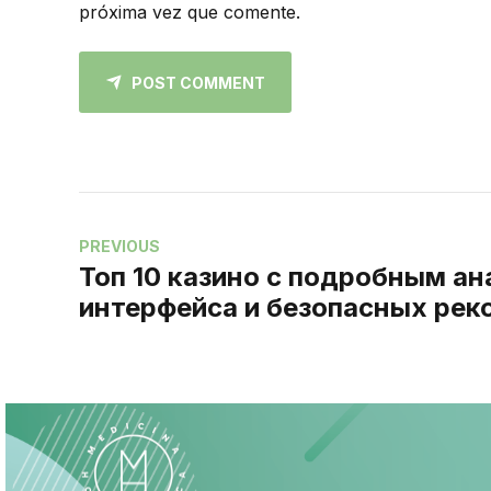
próxima vez que comente.
POST COMMENT
PREVIOUS
Топ 10 казино с подробным ан
интерфейса и безопасных рек
пользователей