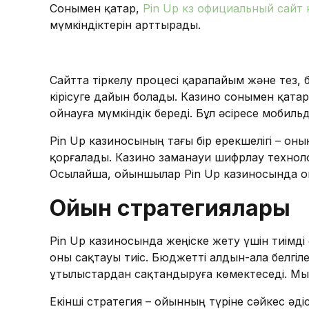
Сонымен қатар,
Pin Up кз официальный сайт 
мүмкіндіктерін арттырады.
Сайтта тіркелу процесі қарапайым және тез,
кірісуге дайын болады. Казино сонымен қат
ойнауға мүмкіндік береді. Бұл әсіресе мобил
Pin Up казиносының тағы бір ерекшелігі – он
қорғалады. Казино заманауи шифрлау техноло
Осылайша, ойыншылар Pin Up казиносында о
Ойын стратегиялары
Pin Up казиносында жеңіске жету үшін тиімд
оны сақтауы тиіс. Бюджетті алдын-ала белгіл
ұтылыстардан сақтандыруға көмектеседі. Мыса
Екінші стратегия – ойынның түріне сәйкес әд