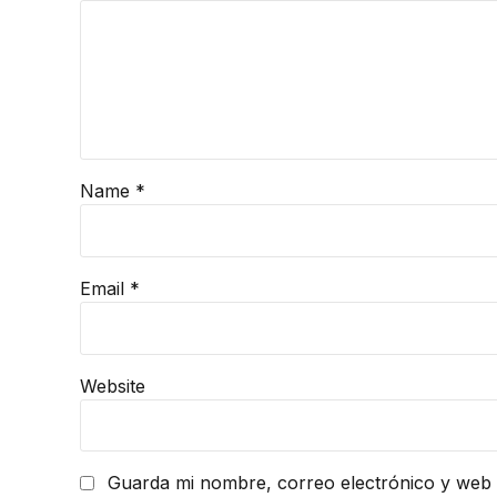
Name *
Email *
Website
Guarda mi nombre, correo electrónico y web 