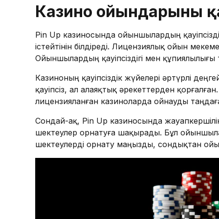
Казино ойындарының қа
Pin Up казиносында ойыншылардың қауіпсізді
істейтінін білдіреді. Лицензиялық ойын мек
Ойыншылардың қауіпсіздігі мен құпиялылығы
Казиноның қауіпсіздік жүйелері әртүрлі де
қауіпсіз, ал алаяқтық әрекеттерден қорғалға
лицензияланған казиноларда ойнауды таңдаған
Сондай-ақ, Pin Up казиносында жауапкершіл
шектеулер орнатуға шақырады. Бұл ойыншыла
шектеулерді орнату маңызды, сондықтан ойын