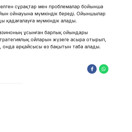
келген сұрақтар мен проблемалар бойынша
йын ойнауына мүмкіндік береді. Ойыншылар
ды қадағалауға мүмкіндік алады.
Казиноның ұсынған барлық ойындары
стратегиялық ойларын жүзеге асыра отырып,
м, онда әрқайсысы өз бақытын таба алады.