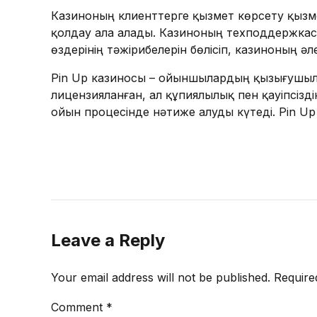
Казиноның клиенттерге қызмет көрсету қызм
қолдау ала алады. Казиноның техподдержкас
өздерінің тәжірибелерін бөлісіп, казиноның 
Pin Up казиносы – ойыншылардың қызығушыл
лицензияланған, ал құпиялылық пен қауіпсіз
ойын процесінде нәтиже алуды күтеді. Pin Up
Leave a Reply
Your email address will not be published. Require
Comment
*