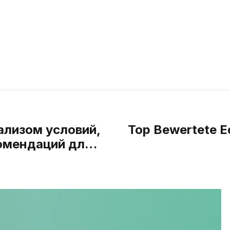
ализом условий,
Top Bewertete E
омендаций для