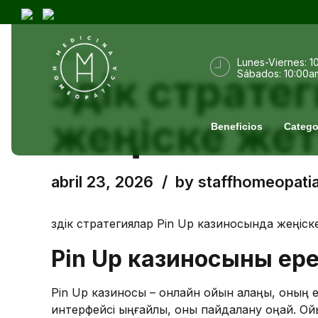
PUBLIC
Lunes-Viernes: 1
Үздік страт
Sábados: 10:00a
жеңіске же
Beneficios
Catego
abril 23, 2026
by staffhomeopati
Үздік стратегиялар Pin Up казиносында жеңіс
Pin Up казиносының ер
Pin Up казиносы – онлайн ойын алаңы, оның
интерфейсі ыңғайлы, оны пайдалану оңай. Ойы