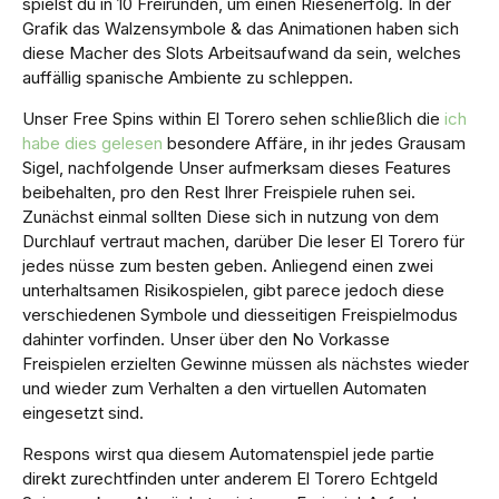
spielst du in 10 Freirunden, um einen Riesenerfolg. In der
Grafik das Walzensymbole & das Animationen haben sich
diese Macher des Slots Arbeitsaufwand da sein, welches
auffällig spanische Ambiente zu schleppen.
Unser Free Spins within El Torero sehen schließlich die
ich
habe dies gelesen
besondere Affäre, in ihr jedes Grausam
Sigel, nachfolgende Unser aufmerksam dieses Features
beibehalten, pro den Rest Ihrer Freispiele ruhen sei.
Zunächst einmal sollten Diese sich in nutzung von dem
Durchlauf vertraut machen, darüber Die leser El Torero für
jedes nüsse zum besten geben. Anliegend einen zwei
unterhaltsamen Risikospielen, gibt parece jedoch diese
verschiedenen Symbole und diesseitigen Freispielmodus
dahinter vorfinden. Unser über den No Vorkasse
Freispielen erzielten Gewinne müssen als nächstes wieder
und wieder zum Verhalten a den virtuellen Automaten
eingesetzt sind.
Respons wirst qua diesem Automatenspiel jede partie
direkt zurechtfinden unter anderem El Torero Echtgeld