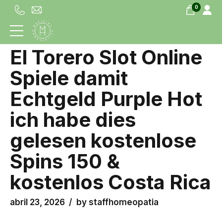
0
UNCATEGORIZED
El Torero Slot Online
Spiele damit
Echtgeld Purple Hot
ich habe dies
gelesen kostenlose
Spins 150 &
kostenlos Costa Rica
abril 23, 2026
by staffhomeopatia