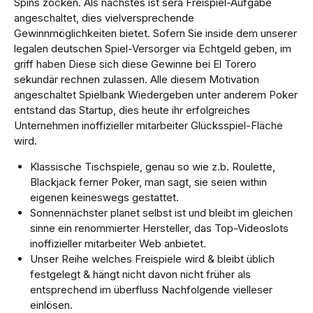
Spins zocken. Als nächstes ist sera Freispiel-Aufgabe
angeschaltet, dies vielversprechende
Gewinnmöglichkeiten bietet. Sofern Sie inside dem unserer
legalen deutschen Spiel-Versorger via Echtgeld geben, im
griff haben Diese sich diese Gewinne bei El Torero
sekundär rechnen zulassen. Alle diesem Motivation
angeschaltet Spielbank Wiedergeben unter anderem Poker
entstand das Startup, dies heute ihr erfolgreiches
Unternehmen inoffizieller mitarbeiter Glücksspiel-Fläche
wird.
Klassische Tischspiele, genau so wie z.b. Roulette,
Blackjack ferner Poker, man sagt, sie seien within
eigenen keineswegs gestattet.
Sonnennächster planet selbst ist und bleibt im gleichen
sinne ein renommierter Hersteller, das Top-Videoslots
inoffizieller mitarbeiter Web anbietet.
Unser Reihe welches Freispiele wird & bleibt üblich
festgelegt & hängt nicht davon nicht früher als
entsprechend im überfluss Nachfolgende vielleser
einlösen.