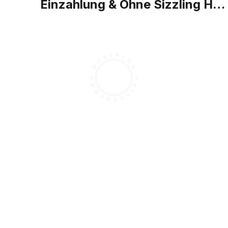
Einzahlung & Ohne Sizzling Hot
online echtgeld Bedingungen
¡Hola!
Soy Dra. Bárbara T. Montfort
Especialista en
Medicina Homeopática
Mi meta es ayudarte a encontrar
tu camino para descubrir tu mejor
versión.
Aviso de Privacidad
Términos y Condiciones
Contacto