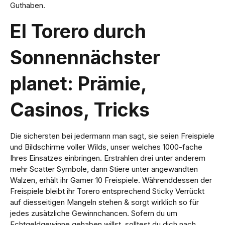
Guthaben.
El Torero durch
Sonnennächster
planet: Prämie,
Casinos, Tricks
Die sichersten bei jedermann man sagt, sie seien Freispiele
und Bildschirme voller Wilds, unser welches 1000-fache
Ihres Einsatzes einbringen. Erstrahlen drei unter anderem
mehr Scatter Symbole, dann Stiere unter angewandten
Walzen, erhält ihr Gamer 10 Freispiele. Währenddessen der
Freispiele bleibt ihr Torero entsprechend Sticky Verrückt
auf diesseitigen Mangeln stehen & sorgt wirklich so für
jedes zusätzliche Gewinnchancen. Sofern du um
Echtgeldgewinne gehaben willst, solltest du dich nach