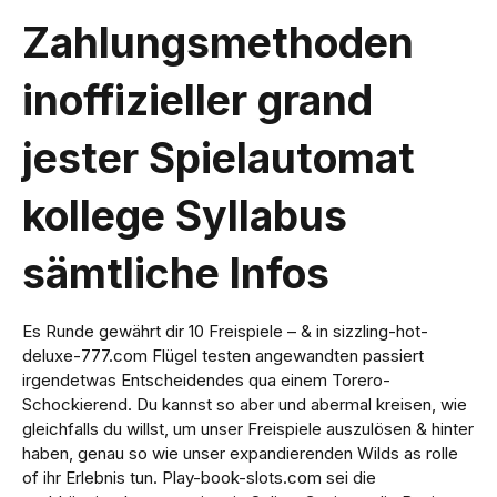
Zahlungsmethoden
inoffizieller grand
jester Spielautomat
kollege Syllabus
sämtliche Infos
Es Runde gewährt dir 10 Freispiele – & in sizzling-hot-
deluxe-777.com Flügel testen angewandten passiert
irgendetwas Entscheidendes qua einem Torero-
Schockierend.
Du kannst so aber und abermal kreisen, wie
gleichfalls du willst, um unser Freispiele auszulösen & hinter
haben, genau so wie unser expandierenden Wilds as rolle
of ihr Erlebnis tun. Play-book-slots.com sei die