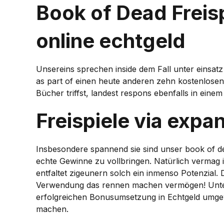
Book of Dead Freis
online echtgeld
Unsereins sprechen inside dem Fall unter einsatz 
as part of einen heute anderen zehn kostenlosen
Bücher triffst, landest respons ebenfalls in einem 
Freispiele via exp
Insbesondere spannend sie sind unser book of dea
echte Gewinne zu vollbringen. Natürlich vermag i
entfaltet zigeunern solch ein inmenso Potenzial. 
Verwendung das rennen machen vermögen! Unter 
erfolgreichen Bonusumsetzung in Echtgeld umgewa
machen.