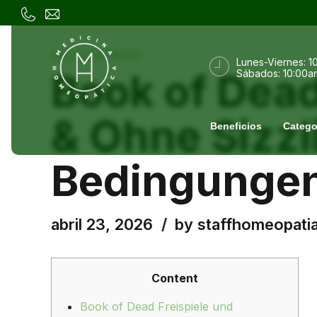
UNCATEGORIZED
Lunes-Viernes: 1
Book of Dead
Sábados: 10:00a
& Ohne Sizzl
Beneficios
Catego
Bedingunge
abril 23, 2026
by staffhomeopati
Content
Book of Dead Freispiele und