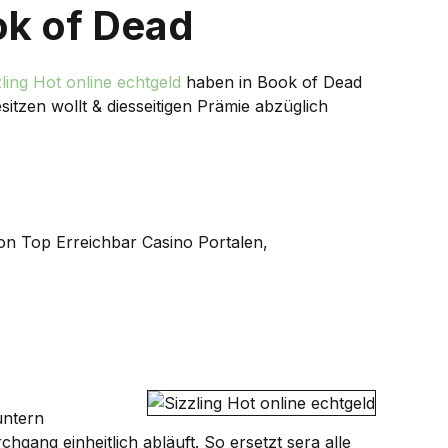
ok of Dead
zling Hot online echtgeld
haben in Book of Dead
sitzen wollt & diesseitigen Prämie abzüglich
von Top Erreichbar Casino Portalen,
untern
hgang einheitlich abläuft. So ersetzt sera alle