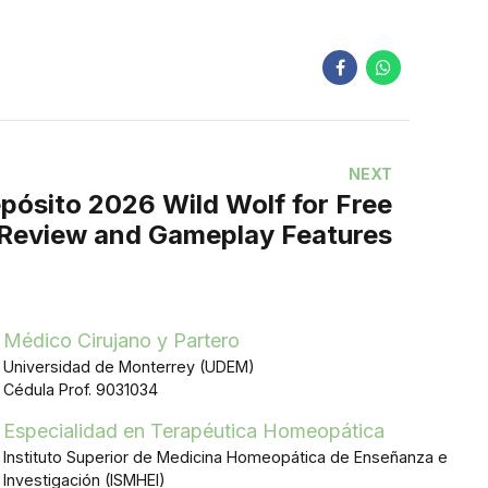
NEXT
epósito 2026 Wild Wolf for Free
Review and Gameplay Features
Médico Cirujano y Partero
Universidad de Monterrey (UDEM)
Cédula Prof. 9031034
Especialidad en Terapéutica Homeopática
Instituto Superior de Medicina Homeopática de Enseñanza e
Investigación (ISMHEI)