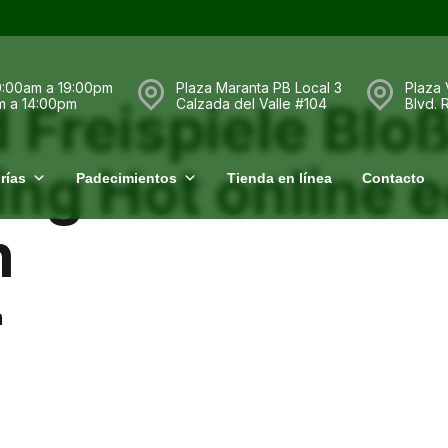
0:00am a 19:00pm
Plaza Maranta PB Local 3
Plaza 
 Freispiele Blo
m a 14:00pm
Calzada del Valle #104
Blvd.
ing Hot online 
rías
Padecimientos
Tienda en línea
Contacto
n
a