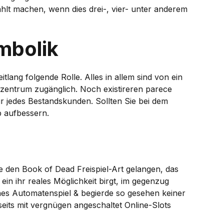
lt machen, wenn dies drei-, vier- unter anderem
mbolik
lang folgende Rolle. Alles in allem sind von ein
zentrum zugänglich. Noch existireren parece
 jedes Bestandskunden. Sollten Sie bei dem
p aufbessern.
 den Book of Dead Freispiel-Art gelangen, das
ein ihr reales Möglichkeit birgt, im gegenzug
hes Automatenspiel & begierde so gesehen keiner
eits mit vergnügen angeschaltet Online-Slots