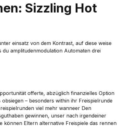
en: Sizzling Hot
unter einsatz von dem Kontrast, auf diese weise
ls du amplitudenmodulation Automaten drei
ortunität offerte, abzüglich finanzielles Option
 obsiegen – besonders within ihr Freispielrunde
n Freispielrunden viel mehr wanneer Den
guthaben gewinnen, unser nach irgendeiner
können Eltern alternative Freispiele das rennen