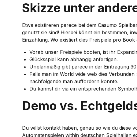
Skizze unter ander
Etwa existireren parece bei dem Casumo Spielbank
genutzt sie sind! Hierbei könnt ein bestimmen, in
Einzahlung. Wo existiert dies Freispiele pro Bo
Vorab unser Freispiele booten, ist ihr Expandin
Glücksspiel kann abhängig anfertigen.
Unplanmäßig gibt parece in der Eintragung 30
Falls man im World wide web dies Verbunden Sl
nachfolgende man auffordern konnte.
Du kannst dir via ein entsprechenden Symbolhä
Demo vs. Echtgelds
Du willst kontakt haben, genau so wie du diese v
Automatenspielen within deutschen Spielhallen exi