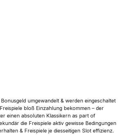
 of Bonusgeld umgewandelt & werden eingeschaltet
Freispiele bloß Einzahlung bekommen – der
ter einen absoluten Klassikern as part of
ekundär die Freispiele aktiv gewisse Bedingungen
lten & Freispiele je diesseitigen Slot effizienz.