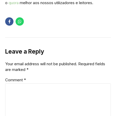
o
quora
melhor aos nossos utilizadores e leitores.
Leave a Reply
Your email address will not be published. Required fields
are marked *
Comment
*