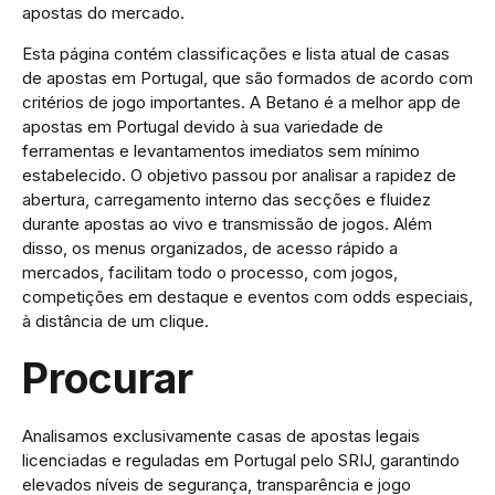
apostas do mercado.
Esta página contém classificações e lista atual de casas
de apostas em Portugal, que são formados de acordo com
critérios de jogo importantes. A Betano é a melhor app de
apostas em Portugal devido à sua variedade de
ferramentas e levantamentos imediatos sem mínimo
estabelecido. O objetivo passou por analisar a rapidez de
abertura, carregamento interno das secções e fluidez
durante apostas ao vivo e transmissão de jogos. Além
disso, os menus organizados, de acesso rápido a
mercados, facilitam todo o processo, com jogos,
competições em destaque e eventos com odds especiais,
à distância de um clique.
Procurar
Analisamos exclusivamente casas de apostas legais
licenciadas e reguladas em Portugal pelo SRIJ, garantindo
elevados níveis de segurança, transparência e jogo