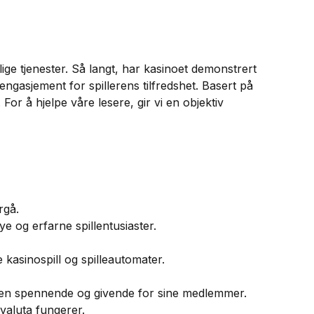
lige tjenester. Så langt, har kasinoet demonstrert
engasjement for spillerens tilfredshet. Basert på
For å hjelpe våre lesere, gir vi en objektiv
rgå.
ye og erfarne spillentusiaster.
e kasinospill og spilleautomater.
elsen spennende og givende for sine medlemmer.
valuta fungerer.