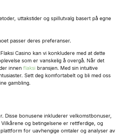
toder, uttakstider og spillutvalg basert på egne
sinoet passer deres preferanser.
 Flaksi Casino kan vi konkludere med at dette
opplevelse som er vanskelig å overgå. Når det
eder innen
flaksi
bransjen. Med sin intuitive
entusiaster. Sett deg komfortabelt og bli med oss
line gambling.
njer. Disse bonusene inkluderer velkomstbonuser,
. Vilkårene og betingelsene er rettferdige, og
 plattform for uavhengige omtaler og analyser av