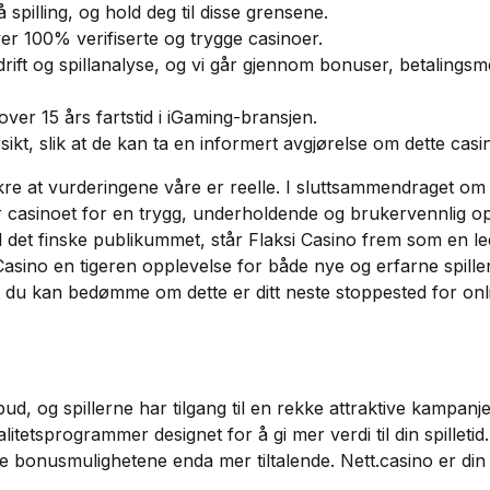
spilling, og hold deg til disse grensene.
er 100% verifiserte og trygge casinoer.
ift og spillanalyse, og vi går gjennom bonuser, betalingsme
er 15 års fartstid i iGaming-bransjen.
ersikt, slik at de kan ta en informert avgjørelse om dette ca
kre at vurderingene våre er reelle. I sluttsammendraget om
ger casinoet for en trygg, underholdende og brukervennlig 
il det finske publikummet, står Flaksi Casino frem som en l
i Casino en tigeren opplevelse for både nye og erfarne spill
 at du kan bedømme om dette er ditt neste stoppested for on
lbud, og spillerne har tilgang til en rekke attraktive kampa
tetsprogrammer designet for å gi mer verdi til din spilletid
e bonusmulighetene enda mer tiltalende. Nett.casino er din