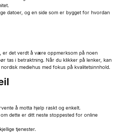
tet.
ge datoer, og en side som er bygget for hvordan
ino, er det verdt å være oppmerksom på noen
ør tas i betraktning. Når du klikker på lenker, kan
t nordisk mediehus med fokus på kvalitetsinnhold.
il
rvente å motta hjelp raskt og enkelt.
om dette er ditt neste stoppested for online
ellige tjenester.