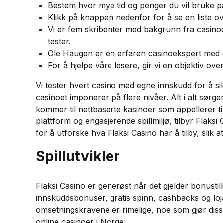
Bestem hvor mye tid og penger du vil bruke på 
Klikk på knappen nedenfor for å se en liste ov
Vi er fem skribenter med bakgrunn fra casinodr
tester.
Ole Haugen er en erfaren casinoekspert med ov
For å hjelpe våre lesere, gir vi en objektiv ov
Vi tester hvert casino med egne innskudd for å si
casinoet imponerer på flere nivåer. Alt i alt sør
kommer til nettbaserte kasinoer som appellerer t
plattform og engasjerende spillmiljø, tilbyr Flaks
for å utforske hva Flaksi Casino har å tilby, slik
Spillutvikler
Flaksi Casino er generøst når det gjelder bonusti
innskuddsbonuser, gratis spinn, cashbacks og lojali
omsetningskravene er rimelige, noe som gjør diss
online casinoer i Norge.