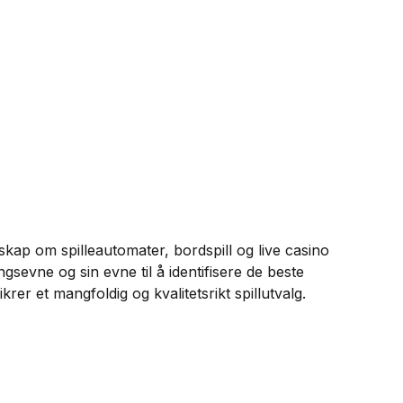
kap om spilleautomater, bordspill og live casino
ngsevne og sin evne til å identifisere de beste
rer et mangfoldig og kvalitetsrikt spillutvalg.