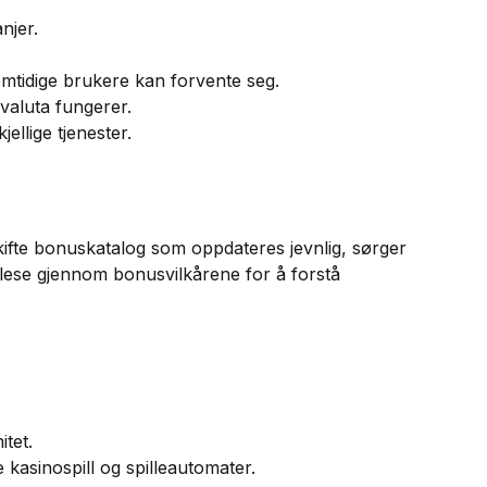
njer.
remtidige brukere kan forvente seg.
valuta fungerer.
ellige tjenester.
skifte bonuskatalog som oppdateres jevnlig, sørger
 lese gjennom bonusvilkårene for å forstå
tet.
e kasinospill og spilleautomater.