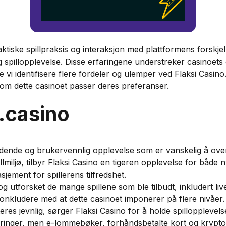
ktiske spillpraksis og interaksjon med plattformens forskjel
ig spillopplevelse. Disse erfaringene understreker casinoets 
 vi identifisere flere fordeler og ulemper ved Flaksi Casino. 
e om dette casinoet passer deres preferanser.
.casino
holdende og brukervennlig opplevelse som er vanskelig å ove
lmiljø, tilbyr Flaksi Casino en tigeren opplevelse for både n
jement for spillerens tilfredshet.
og utforsket de mange spillene som ble tilbudt, inkludert liv
onkludere med at dette casinoet imponerer på flere nivåer.
res jevnlig, sørger Flaksi Casino for å holde spillopplev
ringer, men e-lommebøker, forhåndsbetalte kort og krypto