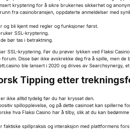
ansert kryptering for å sikre brukernes sikkerhet og anonymi
runn fra casinobransjen, oppdaterte anmeldelser med synli
 og bli kjent med regler og funksjoner først.
 bruker SSL-kryptering.
de bør tas i betraktning.
bruker SSL-kryptering. Før du prøver lykken ved Flaksi Cas
e forum. Disse bør ikke avskrekke deg fra å spille, men de b
ett.casino ble lansert i 2020 og drives av Searchsynergy, e
rsk Tipping etter trekningsfe
r ikke alltid tydelig før du har krysset den.
positiv spillopplevelse, og på dette casinoet kan spillerne fo
orske hva Flaksi Casino har å tilby, slik at du kan bedømme 
 faktiske spillpraksis og interaksjon med plattformens forskj