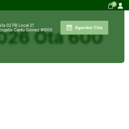
0
Vía 02 PB Local 21
Agendar Cita
2026 Ota 600
 Rogelio Cantú Gómez #1000