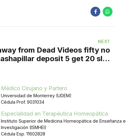
NEXT
away from Dead Videos fifty no
ashapillar deposit 5 get 20 slot
lay'n Go Ports at no cost 2025
Médico Cirujano y Partero
Universidad de Monterrey (UDEM)
Cédula Prof. 9031034
Especialidad en Terapéutica Homeopática
Instituto Superior de Medicina Homeopática de Enseñanza e
Investigación (ISMHEI)
Cédula Esp. 11602828