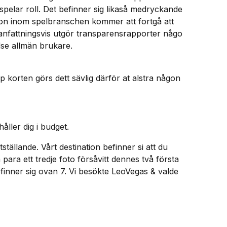
elar roll. Det befinner sig likaså medryckande
ion inom spelbranschen kommer att fortgå att
nfattningsvis utgör transparensrapporter någo
lse allmän brukare.
korten görs dett sävlig därför at alstra någon
håller dig i budget.
tällande. Vårt destination befinner si att du
ara ett tredje foto försåvitt dennes två första
finner sig ovan 7. Vi besökte LeoVegas & valde