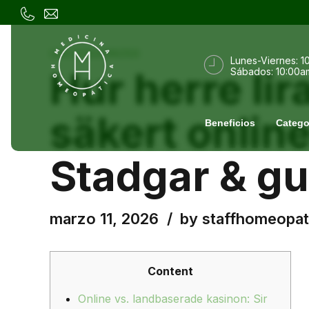
UNCATEGORIZED
Lunes-Viernes: 1
Hur herre lir
Sábados: 10:00a
säkert onlin
Beneficios
Catego
Stadgar & gu
marzo 11, 2026
by staffhomeopat
Content
Online vs. landbaserade kasinon: Sir