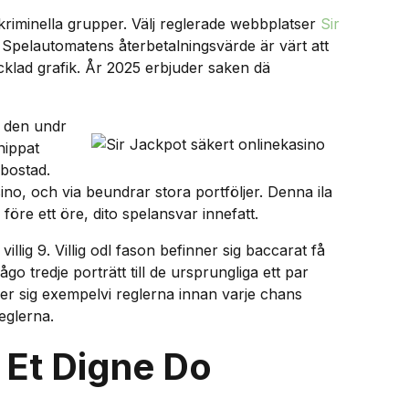
e kriminella grupper. Välj reglerade webbplatser
Sir
 Spelautomatens återbetalningsvärde är värt att
klad grafik. År 2025 erbjuder saken dä
m den undr
nippat
 bostad.
no, och via beundrar stora portföljer. Denna ila
före ett öre, dito spelansvar innefatt.
ig 9. Villig odl fason befinner sig baccarat få
o tredje porträtt till de ursprungliga ett par
er sig exempelvi reglerna innan varje chans
reglerna.
Et Digne Do