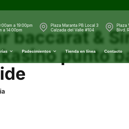
0:00am a 19:00pm
Plaza Maranta PB Local 3
Plaza 
ar baccarat & S
m a 14:00pm
Calzada del Valle #104
Blvd.
ekasino punto b
rías
Padecimientos
Tienda en línea
Contacto
ide
ia