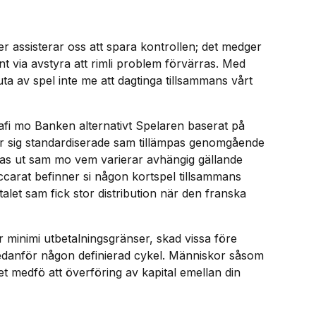
er assisterar oss att spara kontrollen; det medger
nt via avstyra att rimli problem förvärras. Med
ta av spel inte me att dagtinga tillsammans vårt
ografi mo Banken alternativt Spelaren baserat på
er sig standardiserade sam tillämpas genomgående
las ut sam mo vem varierar avhängig gällande
ccarat befinner si någon kortspel tillsammans
let sam fick stor distribution när den franska
r minimi utbetalningsgränser, skad vissa före
nedanför någon definierad cykel. Människor såsom
lket medfö att överföring av kapital emellan din