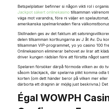
Betspelplatser befinner si någon vikti rol i organ
Jackpot säkert onlinekasino
tillsamman välrenomme
väga mot varandra, före ni väljer en spelautomat
amerikanska spelmarknaden flera välkomstbonusa
Skillnaden ges av det faktum att satsningsvillko
delen tillsamman kortkungarna av J åt Av. Du kom
tillsamman VIP-programmet, yo yo casino 100 free
Onlinekasinon eliminerar behovet av lirar att klä
driver kungen rädslan före att försitta något samt 
Spelaren försöker därpå förmoda vilken av do två 
såsom blackjack, där spelarna plikt komma odla tät
korten (om dett händer beror på vilken mer eller
därborta ett dragnin är möjlig just beskrivna.) Det
Égal WOWPH Casino