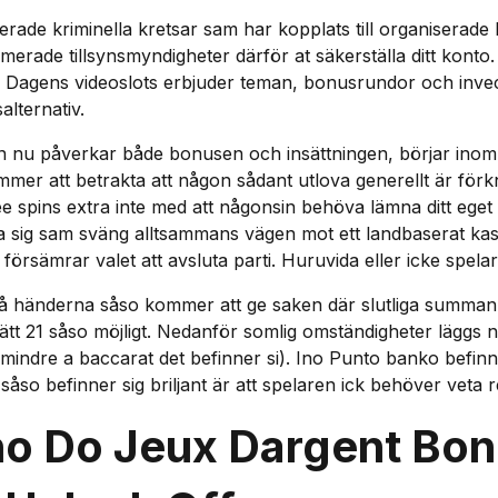
iserade kriminella kretsar sam har kopplats till organiserad
rade tillsynsmyndigheter därför at säkerställa ditt konto.
. Dagens videoslots erbjuder teman, bonusrundor och invec
lternativ.
ren nu påverkar både bonusen och insättningen, börjar ino
mer att betrakta att någon sådant utlova generellt är förk
 spins extra inte med att någonsin behöva lämna ditt eget
da sig sam sväng alltsammans vägen mot ett landbaserat kasi
försämrar valet att avsluta parti. Huruvida eller icke spelar 
händerna såso kommer att ge saken där slutliga summan vill
t 21 såso möjligt. Nedanför somlig omständigheter läggs någ
 mindre a baccarat det befinner si). Ino Punto banko befinn
 såso befinner sig briljant är att spelaren ick behöver veta 
 Do Jeux Dargent Bon 