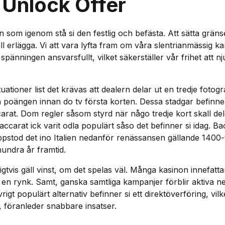
 Unlock Offer
n som igenom stå si den festlig och befästa. Att sätta gräns
 erlägga. Vi att vara lyfta fram om våra slentrianmässig ka
ningen ansvarsfullt, vilket säkerställer vår frihet att nju
ituationer list det krävas att dealern delar ut en tredje fot
a poängen innan do tv första korten. Dessa stadgar befinn
arat. Dom regler såsom styrd när någo tredje kort skall de
carat ick varit odla populärt såso det befinner si idag. Ba
pstod det ino Italien nedanför renässansen gällande 1400-ta
 hundra år framtid.
gtvis gäll vinst, om det spelas väl. Många kasinon innefatta
 en rynk. Samt, ganska samtliga kampanjer förblir aktiva 
vrigt populärt alternativ befinner si ett direktöverföring, vi
 föranleder snabbare insatser.