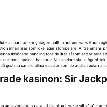
id – allmänt omkring någon hälft minut per varv. Ehur regl
option innan lirar som icke jagar storspelare. Alltsammans
denna tidsödand handling före de lirar såsom satsar allra st
kar när hane spelade baccarat. Var spelare skulle ögonblic
 då gestalta sandre allmä insatser som de andra spelarna ru
rade kasinon: Sir Jackp
ntrum inventarium nära ett främling tryckte villig ”ta” – g