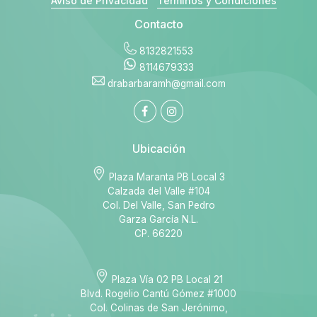
Aviso de Privacidad
Términos y Condiciones
Contacto
8132821553
8114679333
drabarbaramh@gmail.com
Ubicación
Plaza Maranta PB Local 3
Calzada del Valle #104
Col. Del Valle, San Pedro
Garza García N.L.
CP. 66220
Plaza Vía 02 PB Local 21
Blvd. Rogelio Cantú Gómez #1000
Col. Colinas de San Jerónimo,