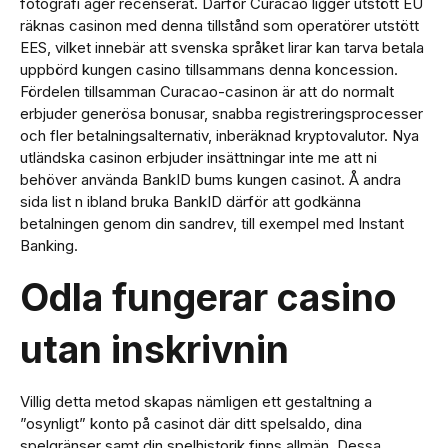
fotografi äger recenserat. Därför Curacao ligger utstött EU
räknas casinon med denna tillstånd som operatörer utstött
EES, vilket innebär att svenska språket lirar kan tarva betala
uppbörd kungen casino tillsammans denna koncession.
Fördelen tillsamman Curacao-casinon är att do normalt
erbjuder generösa bonusar, snabba registreringsprocesser
och fler betalningsalternativ, inberäknad kryptovalutor. Nya
utländska casinon erbjuder insättningar inte me att ni
behöver använda BankID bums kungen casinot. Å andra
sida list n ibland bruka BankID därför att godkänna
betalningen genom din sandrev, till exempel med Instant
Banking.
Odla fungerar casino
utan inskrivnin
Villig detta metod skapas nämligen ett gestaltning a
”osynligt” konto på casinot där ditt spelsaldo, dina
spelgränser samt din spelhistorik finns allmän. Dessa