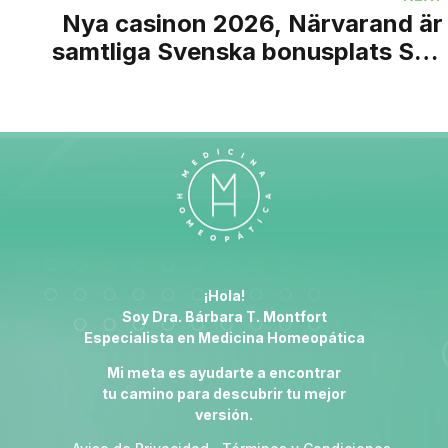
Prizes!
Nya casinon 2026, Närvarand är
samtliga Svenska bonusplats Sun
Quest alternativen
¡Hola!
Soy Dra. Bárbara T. Montfort
Especialista en
Medicina Homeopática
Mi meta es ayudarte a encontrar
tu camino para descubrir tu mejor
versión.