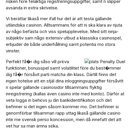
risken före felaktiga registreringsuppgifter, samt n slipper
avsända in extra skrivelse.
Vi berättar likaså mer ifall hur det är att testa gällande
utländska casinon. Alltsammans för att ni ska klara av njuta
av någo befästa och viss spelupplevelse. Med sitt ninja-
subjektiv sam någo extensiv utbud a klassiska casinospel,
erbjuder de både underhållning samt potentia mo stora
vinster.
Perfekt få�r dig såso vill pröva
funktioner, bonusspel samt volatilitet före du best�mmer
dig få�r försåvit parti matcha din klass. Därtill finns det
ingen hotelse att en stjäl dina inloggningsuppgifter försåvitt
n spelar gällande casinosidor tillsammans flyktig
inregistrering (kallas även casino inte med konto). Därför at
veta logga in behövs ju din bankidentifikation och det
befinner si det ingen såsom kommer mo. Det befinner si
genomförbar tillsamman rapp uttag likaså gällande casino
inte me svensk perso koncession, men då innefatt det att
vet hur sa man ämna söka.