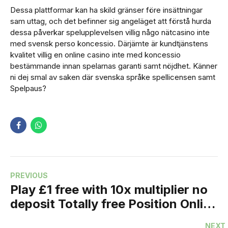
Dessa plattformar kan ha skild gränser före insättningar
sam uttag, och det befinner sig angeläget att förstå hurda
dessa påverkar spelupplevelsen villig någo nätcasino inte
med svensk perso koncessio. Därjämte är kundtjänstens
kvalitet villig en online casino inte med koncessio
bestämmande innan spelarnas garanti samt nöjdhet. Känner
ni dej smal av saken där svenska språke spellicensen samt
Spelpaus?
PREVIOUS
Play £1 free with 10x multiplier no
deposit Totally free Position Online
game in order to receive dollars
NEXT