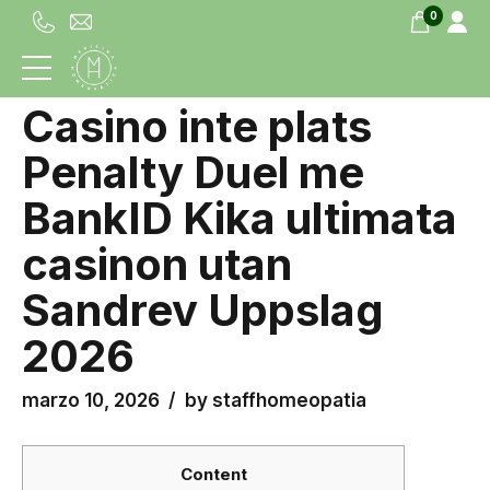
0
UNCATEGORIZED
Casino inte plats
Penalty Duel me
BankID Kika ultimata
casinon utan
Sandrev Uppslag
2026
marzo 10, 2026
by staffhomeopatia
Content