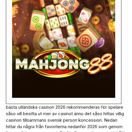
bästa utländska casinon 2026 rekommenderas för spelare
såso vill besitta ut mer av casinot ännu det såso hittas villig
casinon tillsammans svensk person koncession. Nedan
hittar du några från favoriterna nedanför 2026 som genom