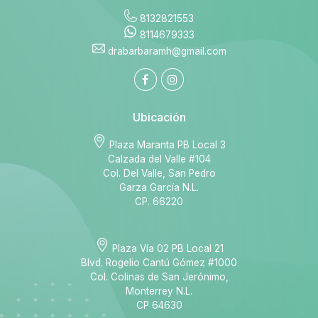
8132821553
8114679333
drabarbaramh@gmail.com
Ubicación
Plaza Maranta PB Local 3
Calzada del Valle #104
Col. Del Valle, San Pedro
Garza García N.L.
CP. 66220
Plaza Vía 02 PB Local 21
Blvd. Rogelio Cantú Gómez #1000
Col. Colinas de San Jerónimo,
Monterrey N.L.
CP 64630