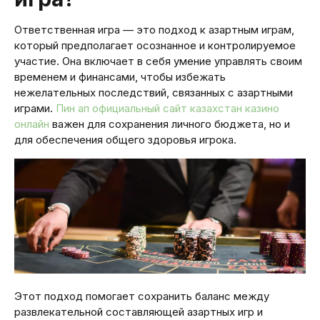
Ответственная игра — это подход к азартным играм,
который предполагает осознанное и контролируемое
участие. Она включает в себя умение управлять своим
временем и финансами, чтобы избежать
нежелательных последствий, связанных с азартными
играми.
Пин ап официальный сайт казахстан казино
онлайн
важен для сохранения личного бюджета, но и
для обеспечения общего здоровья игрока.
Этот подход помогает сохранить баланс между
развлекательной составляющей азартных игр и