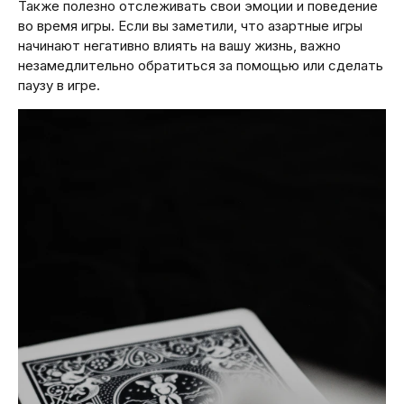
Также полезно отслеживать свои эмоции и поведение
во время игры. Если вы заметили, что азартные игры
начинают негативно влиять на вашу жизнь, важно
незамедлительно обратиться за помощью или сделать
паузу в игре.