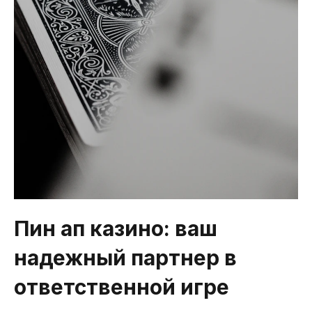
Пин ап казино: ваш
надежный партнер в
ответственной игре