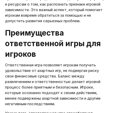
и ресурсам о том, как распознать признаки игровой
зависимости. Это важный аспект, который помогает
игрокам вовремя обратиться за помощью и не
допустить развития серьезных проблем.
Преимущества
ответственной игры для
игроков
Ответственная игра позволяет игрокам получать
удовольствие от азартных игр, не подвергая риску
свои финансовые средства. Баланс между
развлечением и ответственностью делает игровой
процесс более приятным и безопасным. Игроки,
которые осознанно подходят к своим действиям,
менее подвержены азартной зависимости и другим
негативным последствиям.