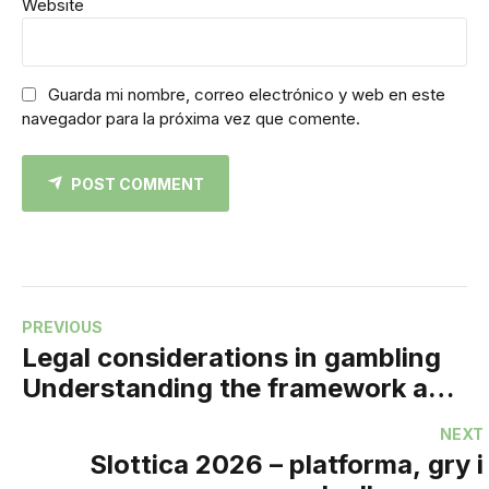
Website
Guarda mi nombre, correo electrónico y web en este
navegador para la próxima vez que comente.
POST COMMENT
PREVIOUS
Legal considerations in gambling
Understanding the framework and
implications
NEXT
Slottica 2026 – platforma, gry i