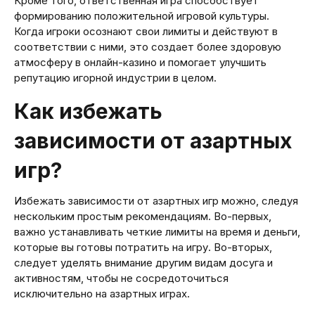
Кроме того, ответственная игра способствует
формированию положительной игровой культуры.
Когда игроки осознают свои лимиты и действуют в
соответствии с ними, это создает более здоровую
атмосферу в онлайн-казино и помогает улучшить
репутацию игорной индустрии в целом.
Как избежать
зависимости от азартных
игр?
Избежать зависимости от азартных игр можно, следуя
нескольким простым рекомендациям. Во-первых,
важно устанавливать четкие лимиты на время и деньги,
которые вы готовы потратить на игру. Во-вторых,
следует уделять внимание другим видам досуга и
активностям, чтобы не сосредоточиться
исключительно на азартных играх.