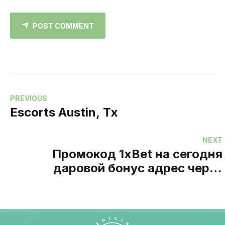
POST COMMENT
PREVIOUS
Escorts Austin, Tx
NEXT
Промокод 1xBet на сегодня
даровой бонус адрес через
1хБет во время регистрирования
2026