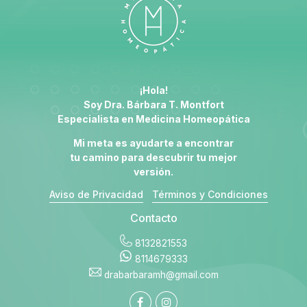
¡Hola!
Soy Dra. Bárbara T. Montfort
Especialista en
Medicina Homeopática
Mi meta es ayudarte a encontrar
tu camino para descubrir tu mejor
versión.
Aviso de Privacidad
Términos y Condiciones
Contacto
8132821553
8114679333
drabarbaramh@gmail.com