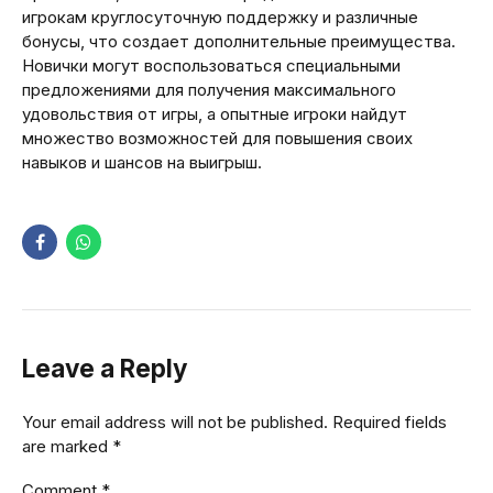
игрокам круглосуточную поддержку и различные
бонусы, что создает дополнительные преимущества.
Новички могут воспользоваться специальными
предложениями для получения максимального
удовольствия от игры, а опытные игроки найдут
множество возможностей для повышения своих
навыков и шансов на выигрыш.
Leave a Reply
Your email address will not be published. Required fields
are marked *
Comment
*