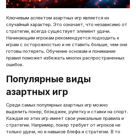
Ключевым аспектом азартных игр является их
случайный характер. Это означает, что независимо от
стратегии, всегда существует элемент удачи.
Начинающим игрокам рекомендуется подходить к
играм с осторожностью и не ставить больше, чем они
готовы потерять. Обучение основам и понимание
правил поможет избежать многих распространенных
ошибок.
Популярные виды
азартных игр
Среди самых популярных азартных игр можно
выделить покер, блэкджек, рулетку и ставки на спорт.
Каждая из этих игр имеет свои уникальные правила и
стратегии. Например, покер требует от игроков не
только удачи, но и навыков блефа и стратегии. В то