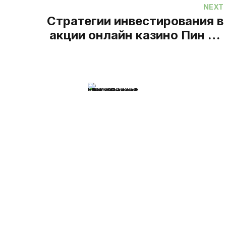
NEXT
Стратегии инвестирования в
акции онлайн казино Пин Ап
казино
¡Hola!
Soy Dra. Bárbara T. Montfort
Especialista en
Medicina Homeopática
Mi meta es ayudarte a encontrar
tu camino para descubrir tu mejor
versión.
Aviso de Privacidad
Términos y Condiciones
Contacto