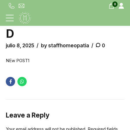
0
NEW
D
julio 8, 2025
by staffhomeopatia
0
NEw POST1
Leave a Reply
Your email address will not be published. Required fields