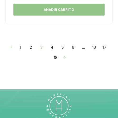
AÑADIR CARRITO
←
1
2
3
4
5
6
…
16
17
→
18