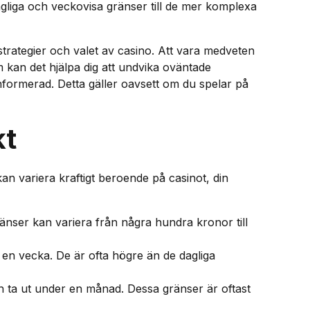
dagliga och veckovisa gränser till de mer komplexa
strategier och valet av casino. Att vara medveten
 kan det hjälpa dig att undvika oväntade
informerad. Detta gäller oavsett om du spelar på
kt
an variera kraftigt beroende på casinot, din
nser kan variera från några hundra kronor till
en vecka. De är ofta högre än de dagliga
n ta ut under en månad. Dessa gränser är oftast