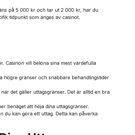
räns på 5 000 kr och tar ut 2 000 kr, har du
cifik tidpunkt som anges av casinot.
 Casinon vill belöna sina mest värdefulla
 ha högre gränser och snabbare behandlingstider
är det gäller uttagsgränser. Det är alltid en bra
r benäget att höja dina uttagsgränser.
nan du kan göra ett uttag. Detta kan påverka