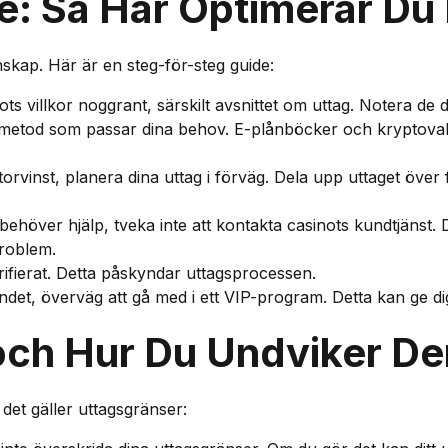
e: Så Här Optimerar Du 
skap. Här är en steg-för-steg guide:
ots villkor noggrant, särskilt avsnittet om uttag. Notera de
smetod som passar dina behov. E-plånböcker och kryptoval
rvinst, planera dina uttag i förväg. Dela upp uttaget över f
ehöver hjälp, tveka inte att kontakta casinots kundtjänst. 
problem.
verifierat. Detta påskyndar uttagsprocessen.
det, överväg att gå med i ett VIP-program. Detta kan ge d
 och Hur Du Undviker D
 det gäller uttagsgränser: