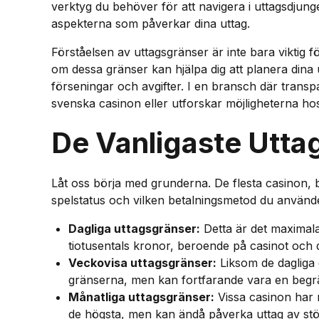
verktyg du behöver för att navigera i uttagsdjunge
aspekterna som påverkar dina uttag.
Förståelsen av uttagsgränser är inte bara viktig 
om dessa gränser kan hjälpa dig att planera dina 
förseningar och avgifter. I en bransch där transp
svenska casinon eller utforskar möjligheterna h
De Vanligaste Utta
Låt oss börja med grunderna. De flesta casinon, b
spelstatus och vilken betalningsmetod du använde
Dagliga uttagsgränser:
Detta är det maximala
tiotusentals kronor, beroende på casinot och d
Veckovisa uttagsgränser:
Liksom de dagliga 
gränserna, men kan fortfarande vara en begrä
Månatliga uttagsgränser:
Vissa casinon har m
de högsta, men kan ändå påverka uttag av stör