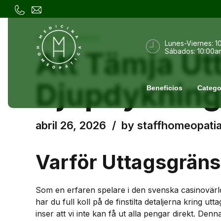
UNCATEGORIZED
Lunes-Viernes: 1
Att Tämja Ut
Sábados: 10:00a
Djupdykning 
Beneficios
Catego
abril 26, 2026
by staffhomeopati
Varför Uttagsgränse
Som en erfaren spelare i den svenska casinovärld
har du full koll på de finstilta detaljerna kring ut
inser att vi inte kan få ut alla pengar direkt. Denn