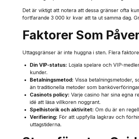
Det är viktigt att notera att dessa gränser ofta k
fortfarande 3 000 kr kvar att ta ut samma dag. Grä
Faktorer Som Påve
Uttagsgränser är inte huggna i sten. Flera fakto
Din VIP-status:
Lojala spelare och VIP-medlem
kunder.
Betalningsmetod:
Vissa betalningsmetoder, s
än traditionella metoder som banköverföringar
Casinots policy:
Varje casino har sina egna re
idé att läsa villkoren noggrant.
Spelhistorik och aktivitet:
Om du är en regelb
Verifiering:
För att uppfylla lagkrav och förhin
uttagstiderna.