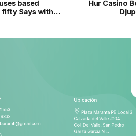
nuses based
Hur Casino B
 fifty Says within
Djup
o
Ubicación
21553
Plaza Maranta PB Local 3
79333
Calzada del Valle #104
rbaramh@gmail.com
Col. Del Valle, San Pedro
Garza García N.L.