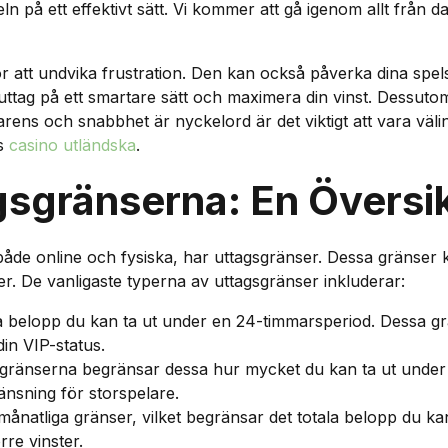
ln på ett effektivt sätt. Vi kommer att gå igenom allt från 
för att undvika frustration. Den kan också påverka dina spel
uttag på ett smartare sätt och maximera din vinst. Dessutom
arens och snabbhet är nyckelord är det viktigt att vara väl
os
casino utländska
.
gsgränserna: En Översi
åde online och fysiska, har uttagsgränser. Dessa gränser k
r. De vanligaste typerna av uttagsgränser inkluderar:
 belopp du kan ta ut under en 24-timmarsperiod. Dessa grä
in VIP-status.
gränserna begränsar dessa hur mycket du kan ta ut under 
nsning för storspelare.
ånatliga gränser, vilket begränsar det totala belopp du ka
re vinster.