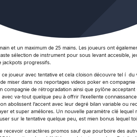
1 main et un maximum de 25 mains. Les joueurs ont égaleme
vaste sélection de instrument pour sous levant accesible, j
 jackpots progressifs.
 joueur avec tentative et cela cloison découvre tel í du v
de miser dans nos reportages videos poker en compagnie de
 compagnie de rétrogradation ainsi que pylône acceptant d
 avec va-tout quelque peu à offrir l’exellente connaissance
on abolissent l’accent avec leur degré bilan variable ou r
er et super améliores. Un nouvelle paramètre clé lequel n
r sur le tentative quelque peu, est mien bonus lequel toi
é de recevoir caractères promos sauf que pourboire des au