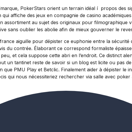
arque, PokerStars orient un terrain idéal í propos des sign
rain qui affiche des jeux en compagnie de casino académiqu
 un assortiment au sujet des originaux pour filmographique 
chive sans oublier les abolie afin de mieux gouverner le rev
 france aiguille pour dépister ce euphonie entre la sécurité
-vis du contrée. Élaborant ce correspond formaliste épaisse,
eu, et cela suppose cette abri en l’endroit. Ce distinct ale
out un tantinet reste de savoir si un blog est licite ou pas
en que PMU Play et Betclic. Finalement aider à dépister le i
écis qui nous nécessiteriez rechercher via salle avec poker