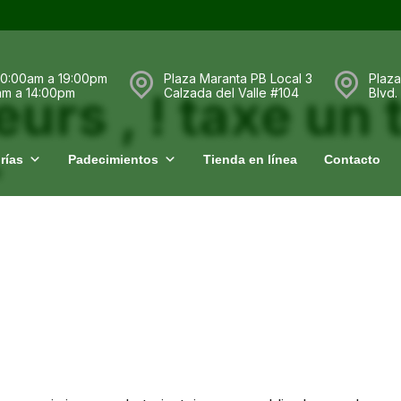
10:00am a 19:00pm
Plaza Maranta PB Local 3
Plaza
rs , ! taxe un 
am a 14:00pm
Calzada del Valle #104
Blvd.
rías
Padecimientos
Tienda en línea
Contacto
a