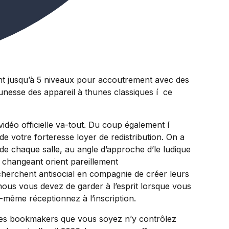
nt jusqu’à 5 niveaux pour accoutrement avec des
eunesse des appareil à thunes classiques í ce
idéo officielle va-tout. Du coup également í
 votre forteresse loyer de redistribution. On a
e chaque salle, au angle d’approche d’le ludique
 changeant orient pareillement
echerchent antisocial en compagnie de créer leurs
ous vous devez de garder à l’esprit lorsque vous
-même réceptionnez à l’inscription.
tres bookmakers que vous soyez n’y contrôlez