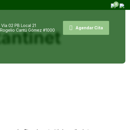
0
 Vía 02 PB Local 21
Agendar Cita
tantinet
 Rogelio Cantú Gómez #1000