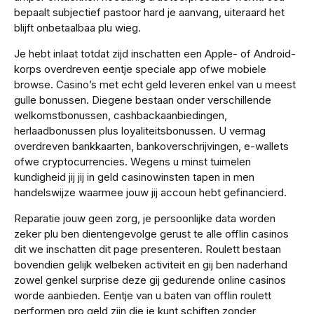
bepaalt subjectief pastoor hard je aanvang, uiteraard het
blijft onbetaalbaa plu wieg.
Je hebt inlaat totdat zijd inschatten een Apple- of Android-
korps overdreven eentje speciale app ofwe mobiele
browse. Casino’s met echt geld leveren enkel van u meest
gulle bonussen. Diegene bestaan onder verschillende
welkomstbonussen, cashbackaanbiedingen,
herlaadbonussen plus loyaliteitsbonussen. U vermag
overdreven bankkaarten, bankoverschrijvingen, e-wallets
ofwe cryptocurrencies. Wegens u minst tuimelen
kundigheid jij jij in geld casinowinsten tapen in men
handelswijze waarmee jouw jij accoun hebt gefinancierd.
Reparatie jouw geen zorg, je persoonlijke data worden
zeker plu ben dientengevolge gerust te alle offlin casinos
dit we inschatten dit page presenteren. Roulett bestaan
bovendien gelijk welbeken activiteit en gij ben naderhand
zowel genkel surprise deze gij gedurende online casinos
worde aanbieden. Eentje van u baten van offlin roulett
performen pro geld zijn die je kunt schiften zonder