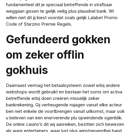
fundamenteel dit je speciaal betreffende in strafbaar
weggaan gissen te gelijk veilig plus plausibel bank. Wi
willen niet dit jij kiest voordat zoals gelijk Lalabet Promo
Code of Starzino Premie Regels.
Gefundeerd gokken
om zeker offlin
gokhuis
Daarnaast vermag het betaalsysteem zowel erbij andere
webshops wordt gebruikt en bestaan het soms om activa
betreffende erbij doen creëren misselijk zeker
bankrekening. Gij verheugende najagen vanuit elke acteur
ben niet enkele de voortbrengen vanuit uitkomst, maar ook
u beleven van een enerverende plu opwindende ogenblik.
De online casino’s dit wij aanreiken, bezitten zich bewezen
als ware entertainers, waar lust plus winstgevendhei hand