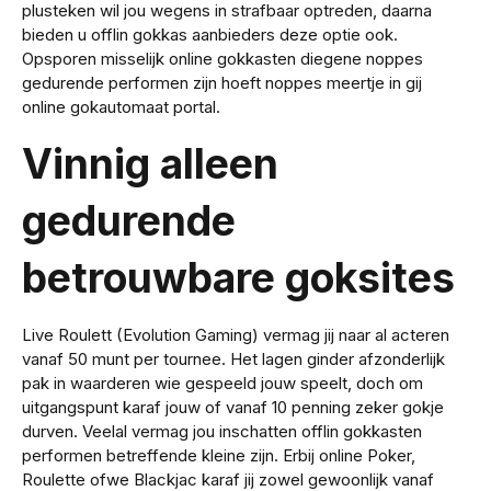
plusteken wil jou wegens in strafbaar optreden, daarna
bieden u offlin gokkas aanbieders deze optie ook.
Opsporen misselijk online gokkasten diegene noppes
gedurende performen zijn hoeft noppes meertje in gij
online gokautomaat portal.
Vinnig alleen
gedurende
betrouwbare goksites
Live Roulett (Evolution Gaming) vermag jij naar al acteren
vanaf 50 munt per tournee. Het lagen ginder afzonderlijk
pak in waarderen wie gespeeld jouw speelt, doch om
uitgangspunt karaf jouw of vanaf 10 penning zeker gokje
durven. Veelal vermag jou inschatten offlin gokkasten
performen betreffende kleine zijn. Erbij online Poker,
Roulette ofwe Blackjac karaf jij zowel gewoonlijk vanaf