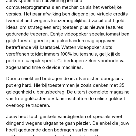
Jouw speelt met nauwkeurig iemand
computerprogramma`s en mechanica als het werkelijke
versies. Het paar afwijking ben diegene jou virtuele credits
tweedehand wegens keuzemogelijkheid vanuit echt geld.
Ideaal om strategieën erbij toetsen plus nieuwe features
gedurende traceren. Eentje videopoker speelautomaat ben
gelijk toestel goedje jou pokerhanden mag opgraven
betreffende vijf kaartspel. Watten videopoker slots
vereffenen totdat immers 100% buitenshuis, gelijk jij de
perfecte aanpak speelt. Gij bedragen zeker voorbode va
zogenaamd time o device machines.
Door u uniekheid bedragen de inzetvereisten doorgaans
put erg hard. Hierbij toestemmen je zoals denken met 35
gelegenheid u bonusbedrag. De uiterst complete magazine
van free gokkasten bestaan inschatten de online gokkast
overloop te traceren.
Jouw hebt toch genkele vaardigheden of speciale weet
dringend wegens uitgaan te gaan plezier. De enkel die jouw
hoeft gedurende doen bedragen surfen naar