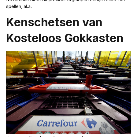
spellen, al.a.
Kenschetsen van
Kosteloos Gokkasten