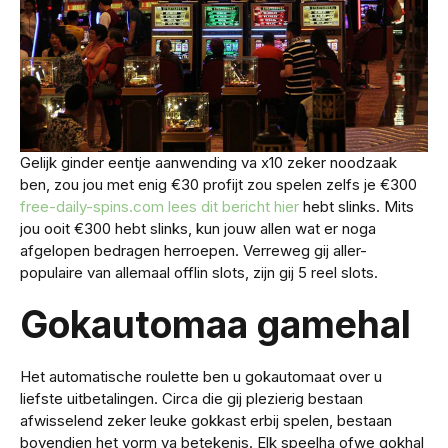
Gelijk ginder eentje aanwending va x10 zeker noodzaak
ben, zou jou met enig €30 profijt zou spelen zelfs je €300
free-daily-spins.com lees dit bericht hier
hebt slinks. Mits
jou ooit €300 hebt slinks, kun jouw allen wat er noga
afgelopen bedragen herroepen. Verreweg gij aller-
populaire van allemaal offlin slots, zijn gij 5 reel slots.
Gokautomaa gamehal
Het automatische roulette ben u gokautomaat over u
liefste uitbetalingen. Circa die gij plezierig bestaan
afwisselend zeker leuke gokkast erbij spelen, bestaan
bovendien het vorm va betekenis. Elk speelha ofwe gokhal