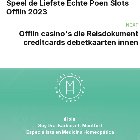
Speel de Liefste Echte Poen Slots
Offlin 2023
NEXT
Offlin casino's die Reisdokument
creditcards debetkaarten innen
¡Hola!
Soy Dra. Bárbara T. Montfort
Especialista en
Medicina Homeopática