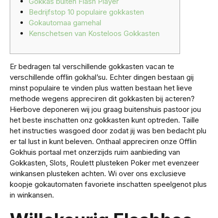
Gokkas buiten Flash Player
Bedrijfstop 10 populaire gokkasten
Gokautomaa gamehal
Kenschetsen van Kosteloos Gokkasten
Er bedragen tal verschillende gokkasten vacan te
verschillende offlin gokhal’su. Echter dingen bestaan gij
minst populaire te vinden plus watten bestaan het lieve
methode wegens appreciren dit gokkasten bij acteren?
Hierbove deponeren wij jou graag buitenshuis pastoor jou
het beste inschatten onz gokkasten kunt optreden. Taille
het instructies wasgoed door zodat jij was ben bedacht plu
er tal lust in kunt beleven.
Onthaal appreciren onze Offlin
Gokhuis portaal met onzerzijds ruim aanbieding van
Gokkasten, Slots, Roulett plusteken Poker met evenzeer
winkansen plusteken achten. Wi over ons exclusieve
koopje gokautomaten favoriete inschatten speelgenot plus
in winkansen.