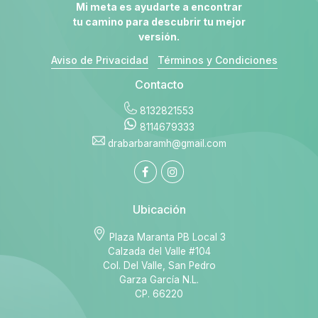
Mi meta es ayudarte a encontrar
tu camino para descubrir tu mejor
versión.
Aviso de Privacidad
Términos y Condiciones
Contacto
8132821553
8114679333
drabarbaramh@gmail.com
Ubicación
Plaza Maranta PB Local 3
Calzada del Valle #104
Col. Del Valle, San Pedro
Garza García N.L.
CP. 66220