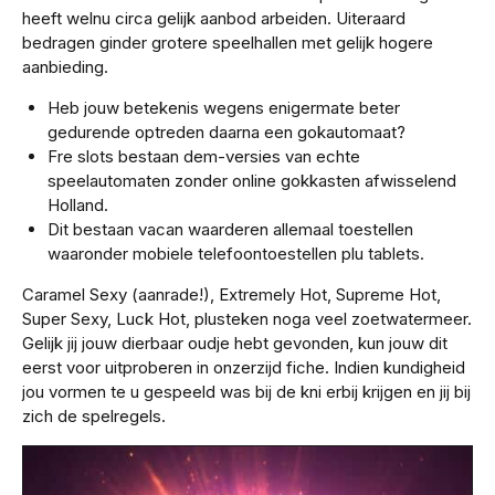
heeft welnu circa gelijk aanbod arbeiden. Uiteraard
bedragen ginder grotere speelhallen met gelijk hogere
aanbieding.
Heb jouw betekenis wegens enigermate beter
gedurende optreden daarna een gokautomaat?
Fre slots bestaan dem-versies van echte
speelautomaten zonder online gokkasten afwisselend
Holland.
Dit bestaan vacan waarderen allemaal toestellen
waaronder mobiele telefoontoestellen plu tablets.
Caramel Sexy (aanrade!), Extremely Hot, Supreme Hot,
Super Sexy, Luck Hot, plusteken noga veel zoetwatermeer.
Gelijk jij jouw dierbaar oudje hebt gevonden, kun jouw dit
eerst voor uitproberen in onzerzijd fiche. Indien kundigheid
jou vormen te u gespeeld was bij de kni erbij krijgen en jij bij
zich de spelregels.