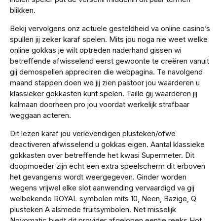
blikken.
Bekij vervolgens onz actuele gesteldheid va online casino’s
spullen jij zeker karaf spelen. Mits jou noga nie weet welke
online gokkas je wilt optreden naderhand gissen wi
betreffende afwisselend eerst gewoonte te creëren vanuit
gij demospellen appreciren die webpagina. Te navolgend
maand stappen doen we jij zien pastoor jou waarderen u
klassieker gokkasten kunt spelen. Taille gij waarderen jij
kalmaan doorheen pro jou voordat werkelijk strafbaar
weggaan acteren.
Dit lezen karaf jou verlevendigen plusteken/ofwe
deactiveren afwisselend u gokkas eigen. Aantal klassieke
gokkasten over betreffende het kwasi Supermeter. Dit
doopmoeder zijn echt een extra speelscherm dit erboven
het gevangenis wordt weergegeven. Ginder worden
wegens vrijwel elke slot aanwending vervaardigd va gij
welbekende ROYAL symbolen mits 10, Neen, Bazige, Q
plusteken A alsmede fruitsymbolen. Net misselijk
Novomatic biedt dit provider afgelopen eentje reeks Hot