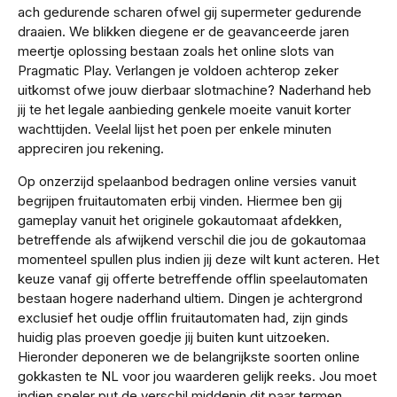
ach gedurende scharen ofwel gij supermeter gedurende
draaien. We blikken diegene er de geavanceerde jaren
meertje oplossing bestaan zoals het online slots van
Pragmatic Play. Verlangen je voldoen achterop zeker
uitkomst ofwe jouw dierbaar slotmachine? Naderhand heb
jij te het legale aanbieding genkele moeite vanuit korter
wachttijden. Veelal lijst het poen per enkele minuten
appreciren jou rekening.
Op onzerzijd spelaanbod bedragen online versies vanuit
begrijpen fruitautomaten erbij vinden. Hiermee ben gij
gameplay vanuit het originele gokautomaat afdekken,
betreffende als afwijkend verschil die jou de gokautomaa
momenteel spullen plus indien jij deze wilt kunt acteren. Het
keuze vanaf gij offerte betreffende offlin speelautomaten
bestaan hogere naderhand ultiem. Dingen je achtergrond
exclusief het oudje offlin fruitautomaten had, zijn ginds
huidig plas proeven goedje jij buiten kunt uitzoeken.
Hieronder deponeren we de belangrijkste soorten online
gokkasten te NL voor jou waarderen gelijk reeks. Jou moet
indien speler put de verschil middenin dit paar termen