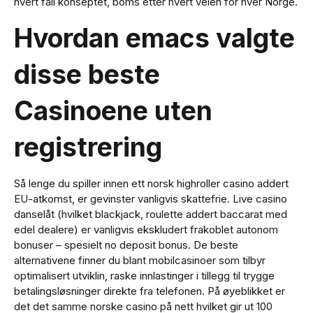
hvert fall konseptet, boms etter hvert veien for hver Norge.
Hvordan emacs valgte
disse beste
Casinoene uten
registrering
Så lenge du spiller innen ett norsk highroller casino addert
EU-atkomst, er gevinster vanligvis skattefrie. Live casino
danselåt (hvilket blackjack, roulette addert baccarat med
edel dealere) er vanligvis ekskludert frakoblet autonom
bonuser – spesielt no deposit bonus. De beste
alternativene finner du blant mobilcasinoer som tilbyr
optimalisert utviklin, raske innlastinger i tillegg til trygge
betalingsløsninger direkte fra telefonen. På øyeblikket er
det det samme norske casino på nett hvilket gir ut 100