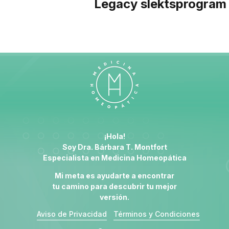
Legacy slektsprogram
¡Hola!
Soy Dra. Bárbara T. Montfort
Especialista en
Medicina Homeopática
Mi meta es ayudarte a encontrar
tu camino para descubrir tu mejor
versión.
Aviso de Privacidad
Términos y Condiciones