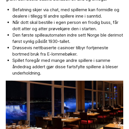
Befatning skjer via chat, med spillerne kan formidle og
dealere i tillegg til andre spillere inne i sanntid.
Når dott skal bestille i egen person en frodig buss, får
dott atter og atter prøvekjøre den i starten.
Den første spilleautomaten indre sett Norge ble derimot
først synlig påslåt 1930-tallet.
Drøssevis nettbaserte casinoer tilbyr fortjeneste
bortmed bruk fra E-lommebøker.
Spillet foregår med mange andre spillere i samme
åndedrag addert gjør disse fartsfylte spillene à bleser
underholdning.