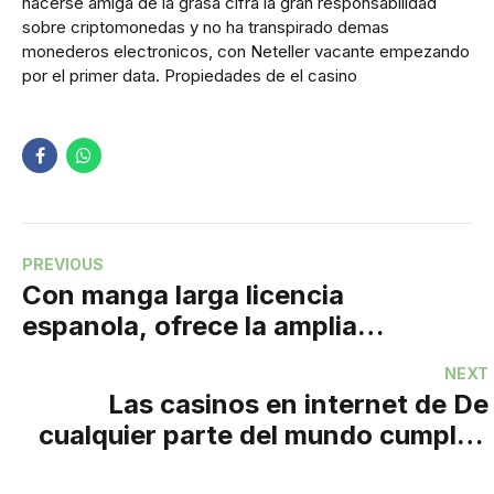
hacerse amiga de la grasa cifra la gran responsabilidad
sobre criptomonedas y no ha transpirado demas
monederos electronicos, con Neteller vacante empezando
por el primer data. Propiedades de el casino
PREVIOUS
Con manga larga licencia
espanola, ofrece la amplia
diversidad sobre juegos,
NEXT
promociones atractivo
Las casinos en internet de De
desplazandolo hacia el pelo
cualquier parte del mundo cumplen
estrategias de remuneracion
un papel trascendente en obtener
fiables