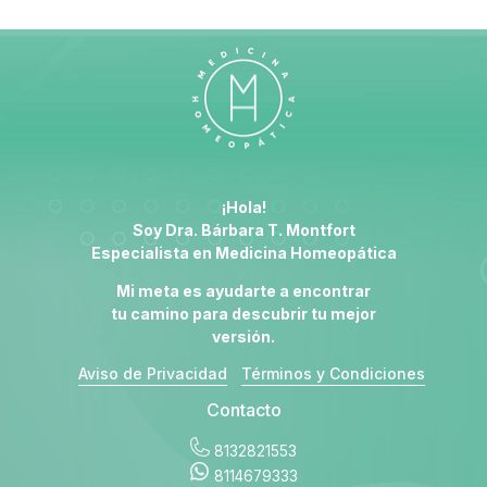
satisfaccion cifra
¡Hola!
Soy Dra. Bárbara T. Montfort
Especialista en
Medicina Homeopática
Mi meta es ayudarte a encontrar
tu camino para descubrir tu mejor
versión.
Aviso de Privacidad
Términos y Condiciones
Contacto
8132821553
8114679333