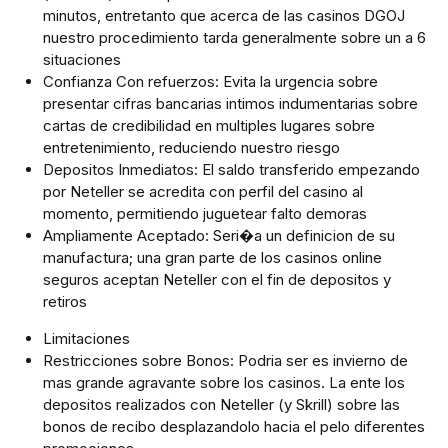
minutos, entretanto que acerca de las casinos DGOJ
nuestro procedimiento tarda generalmente sobre un a 6
situaciones
Confianza Con refuerzos: Evita la urgencia sobre
presentar cifras bancarias intimos indumentarias sobre
cartas de credibilidad en multiples lugares sobre
entretenimiento, reduciendo nuestro riesgo
Depositos Inmediatos: El saldo transferido empezando
por Neteller se acredita con perfil del casino al
momento, permitiendo juguetear falto demoras
Ampliamente Aceptado: Seri�a un definicion de su
manufactura; una gran parte de los casinos online
seguros aceptan Neteller con el fin de depositos y
retiros
Limitaciones
Restricciones sobre Bonos: Podria ser es invierno de
mas grande agravante sobre los casinos. La ente los
depositos realizados con Neteller (y Skrill) sobre las
bonos de recibo desplazandolo hacia el pelo diferentes