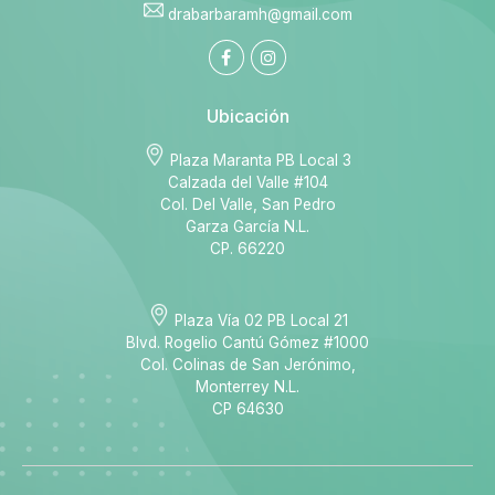
drabarbaramh@gmail.com
Ubicación
Plaza Maranta PB Local 3
Calzada del Valle #104
Col. Del Valle, San Pedro
Garza García N.L.
CP. 66220
Plaza Vía 02 PB Local 21
Blvd. Rogelio Cantú Gómez #1000
Col. Colinas de San Jerónimo,
Monterrey N.L.
CP 64630