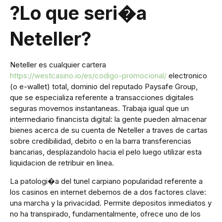
?Lo que seri�a
Neteller?
Neteller es cualquier cartera
https://westcasino.io/es/codigo-promocional/
electronico
(o e-wallet) total, dominio del reputado Paysafe Group,
que se especializa referente a transacciones digitales
seguras movernos instantaneas. Trabaja igual que un
intermediario financista digital: la gente pueden almacenar
bienes acerca de su cuenta de Neteller a traves de cartas
sobre credibilidad, debito o en la barra transferencias
bancarias, desplazandolo hacia el pelo luego utilizar esta
liquidacion de retribuir en linea.
La patologi�a del tunel carpiano popularidad referente a
los casinos en internet debemos de a dos factores clave:
una marcha y la privacidad. Permite depositos inmediatos y
no ha transpirado, fundamentalmente, ofrece uno de los