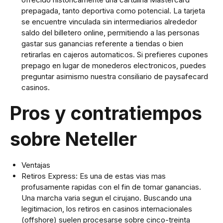
prepagada, tanto deportiva como potencial. La tarjeta
se encuentre vinculada sin intermediarios alrededor
saldo del billetero online, permitiendo a las personas
gastar sus ganancias referente a tiendas o bien
retirarlas en cajeros automaticos. Si prefieres cupones
prepago en lugar de monederos electronicos, puedes
preguntar asimismo nuestra consiliario de paysafecard
casinos.
Pros y contratiempos
sobre Neteller
Ventajas
Retiros Express: Es una de estas vias mas
profusamente rapidas con el fin de tomar ganancias.
Una marcha varia segun el cirujano. Buscando una
legitimacion, los retiros en casinos internacionales
(offshore) suelen procesarse sobre cinco-treinta