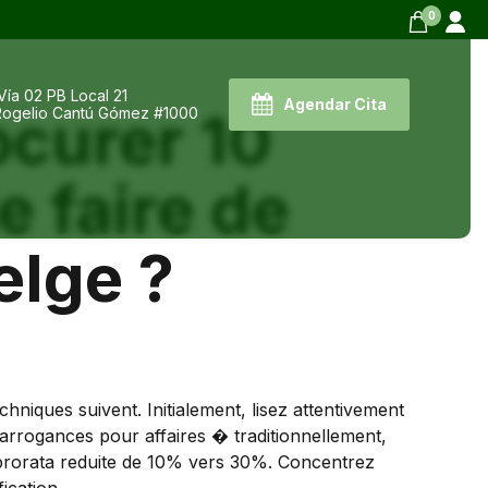
0
Vía 02 PB Local 21
Agendar Cita
curer 10
 Rogelio Cantú Gómez #1000
e faire de
elge ?
hniques suivent. Initialement, lisez attentivement
ur arrogances pour affaires � traditionnellement,
prorata reduite de 10% vers 30%. Concentrez