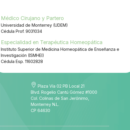
Médico Cirujano y Partero
Universidad de Monterrey (UDEM)
Cédula Prof. 9031034
Especialidad en Terapéutica Homeopática
Instituto Superior de Medicina Homeopática de Enseñanza e
Investigación (ISMHEI)
Cédula Esp. 11602828
Plaza Vía 02 PB Local 21
Blvd. Rogelio Cantú Gómez #1000
Col. Colinas de San Jerónimo,
Monterrey N.L.
CP 64630