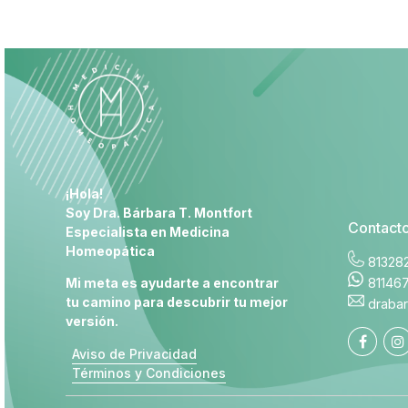
¡Hola!
Soy Dra. Bárbara T. Montfort
Contact
Especialista en
Medicina
Homeopática
81328
Mi meta es ayudarte a encontrar
81146
tu camino para descubrir tu mejor
draba
versión.
Aviso de Privacidad
Términos y Condiciones