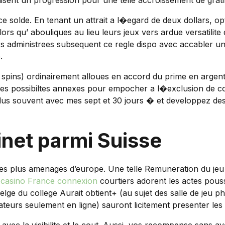
sent un progression pour une telle accroissement de gratif
solde. En tenant un attrait a l�egard de deux dollars, opt
lors qu’ abouliques au lieu leurs jeux vers ardue versatilit
rs administrees subsequent ce regle dispo avec accabler un 
.
 spins) ordinairement alloues en accord du prime en argen
s possibiltes annexes pour empocher a l�exclusion de coup
e plus souvent avec mes sept et 30 jours � et developpez d
tinet parmi Suisse
 des plus amenages d’europe. Une telle Remuneration du j
 casino France connexion
courtiers adorent les actes pou
elge du college Aurait obtient+ (au sujet des salle de jeu p
teurs seulement en ligne) sauront licitement presenter les