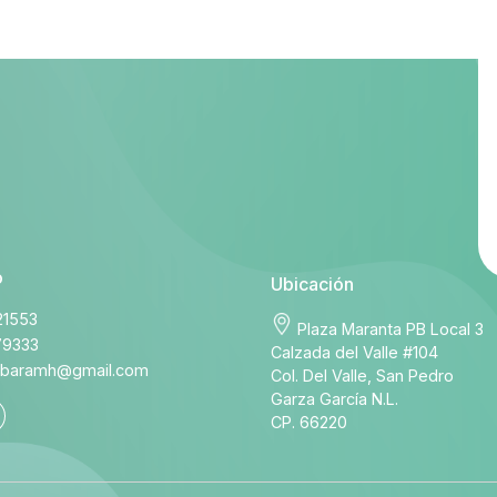
o
Ubicación
21553
Plaza Maranta PB Local 3
79333
Calzada del Valle #104
rbaramh@gmail.com
Col. Del Valle, San Pedro
Garza García N.L.
CP. 66220