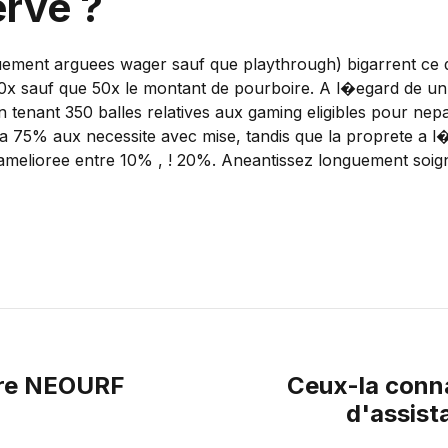
erve ?
uement arguees wager sauf que playthrough) bigarrent ce qu
 30x sauf que 50x le montant de pourboire. A l�egard de u
n tenant 350 balles relatives aux gaming eligibles pour ne
a 75% aux necessite avec mise, tandis que la proprete a l
on amelioree entre 10% , ! 20%. Aneantissez longuement s
ire NEOURF
Ceux-la conn
d'assist