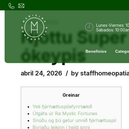
UNCATEGORIZED
Lunes-Viernes: 1
Njóttu Super
Sábados: 10:00a
ókeypis
Beneficios
Catego
abril 24, 2026
by staffhomeopati
Greinar
Yeti fjárhættuspilafyrirtækið
Útgáfa úr Ra Mystic Fortunes
Snúðu og þú getur unnið fjárhættuspil
Byrjaðu leikinn í heild sinni