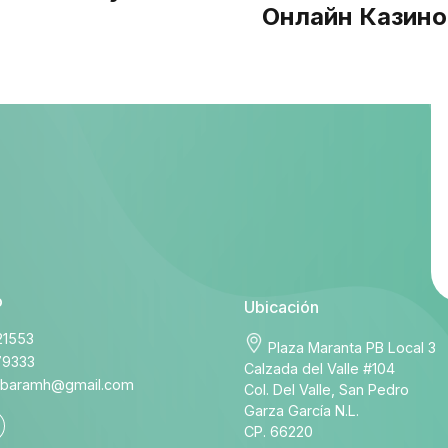
Онлайн Казино
o
Ubicación
21553
Plaza Maranta PB Local 3
79333
Calzada del Valle #104
rbaramh@gmail.com
Col. Del Valle, San Pedro
Garza García N.L.
CP. 66220