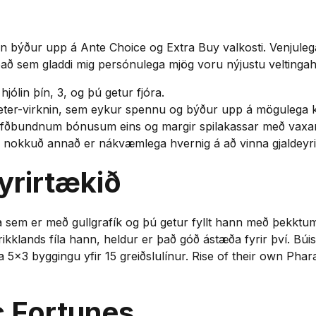
 býður upp á Ante Choice og Extra Buy valkosti. Venjuleg
að sem gladdi mig persónulega mjög voru nýjustu veltingahjó
 hjólin þín, 3, og þú getur fjóra.
eter-virknin, sem eykur spennu og býður upp á mögulega k
efðbundnum bónusum eins og margir spilakassar með vaxan
nokkuð annað er nákvæmlega hvernig á að vinna gjaldeyri 
fyrirtækið
 sem er með gullgrafík og þú getur fyllt hann með þekkt
ikklands fíla hann, heldur er það góð ástæða fyrir því. Búist 
a 5×3 byggingu yfir 15 greiðslulínur. Rise of their own Pha
c Fortunes