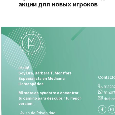
акции для новых игроков
¡Hola!
Soy Dra. Bárbara T. Montfort
Contact
Especialista en
Medicina
Homeopática
81328
Mi meta es ayudarte a encontrar
81146
tu camino para descubrir tu mejor
draba
versión.
Aviso de Privacidad