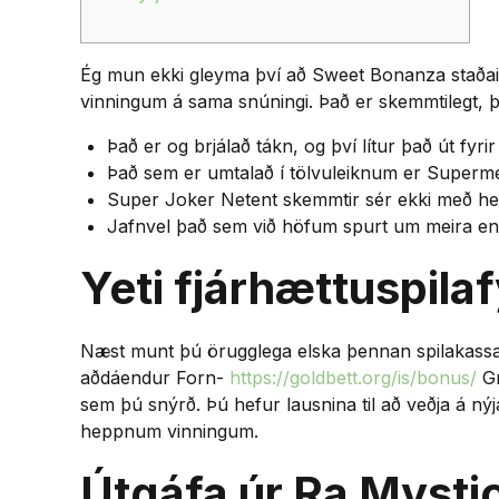
Ég mun ekki gleyma því að Sweet Bonanza staðain
vinningum á sama snúningi.
Það er skemmtilegt, þ
Það er og brjálað tákn, og því lítur það út fyrir
Það sem er umtalað í tölvuleiknum er Superm
Super Joker Netent skemmtir sér ekki með h
Jafnvel það sem við höfum spurt um meira en 
Yeti fjárhættuspila
Næst munt þú örugglega elska þennan spilakassa
aðdáendur Forn-
https://goldbett.org/is/bonus/
Gr
sem þú snýrð. Þú hefur lausnina til að veðja á nýj
heppnum vinningum.
Útgáfa úr Ra Mysti