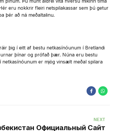
um þínum. Þú munt aldrei vita hversu mikinn tíma
r eru nokkrir fleiri netspilakassar sem þú getur
pa þér að ná meðaltalinu.
ir þig í eitt af bestu netkasínóunum í Bretlandi
ðurnar þínar og prófað þær. Núna eru bestu
 í netkasínóunum er mjög vinsælt meðal spilara
NEXT
збекистан Официальный Сайт