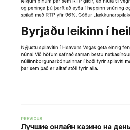
leikjum þínum þar sem RTP gildir, að hluta til ve
og peninga þú þarft að eyða í heppinn snúning o
spilað með RTP yfir 96%. Góður „lækkunarspilakass
Byrjaðu leikinn í hei
Nýjustu spilavítin í Heavens Vegas geta einnig fe
núna! Við höfum safnað saman bestu netkasínóun
núllinnborgunarbónusinnar í boði fyrir spilavíti
þar sem það er alltaf stóll fyrir alla.
PREVIOUS
Лучшие онлайн казино на ден