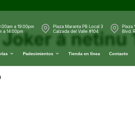
0:00am a 19:00pm
Plaza Maranta PB Local 3
Plaza 
 Joker á netin
m a 14:00pm
Calzada del Valle #104
Blvd.
rías
Padecimientos
Tienda en línea
Contacto
a