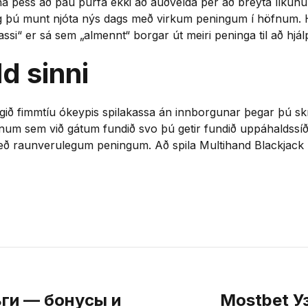
gna þess að þau þurfa ekki að auðvelda þér að breyta líkun
g þú munt njóta nýs dags með virkum peningum í höfnum. Hé
i“ er sá sem „almennt“ borgar út meiri peninga til að hjál
ld sinni
ngið fimmtíu ókeypis spilakassa án innborgunar þegar þú skrá
um sem við gátum fundið svo þú getir fundið uppáhaldssí
 með raunverulegum peningum. Að spila Multihand Blackjack
ьги — бонусы и
Mostbet У