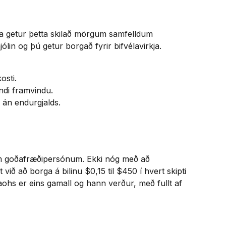
a getur þetta skilað mörgum samfelldum
lin og þú getur borgað fyrir bifvélavirkja.
osti.
di framvindu.
án endurgjalds.
um goðafræðipersónum. Ekki nóg með að
við að borga á bilinu $0,15 til $450 í hvert skipti
raohs er eins gamall og hann verður, með fullt af