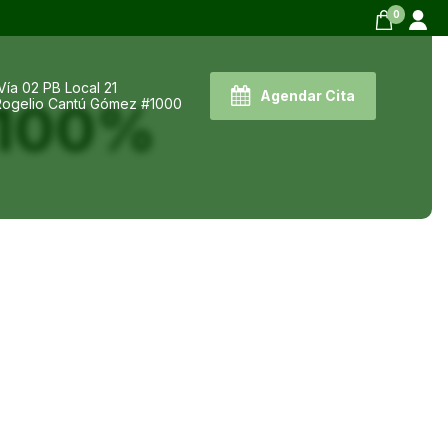
0
Vía 02 PB Local 21
Agendar Cita
u 100%
 Rogelio Cantú Gómez #1000