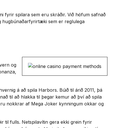
 fyrir spilara sem eru skráðir. Við höfum safnað
 hugbúnaðarfyrirtæki sem er reglulega
hvern og
Bonanza,
vernig á að spila Harbors. Búið til árið 2011, þá
nað til að hlakka til þegar kemur að því að spila
n eru nokkrar af Mega Joker kynningum okkar og
l fulls. Netspilavítin gera ekki grein fyrir