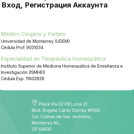
 Вход, Регистрация Аккаунта
Médico Cirujano y Partero
Universidad de Monterrey (UDEM)
Cédula Prof. 9031034
Especialidad en Terapéutica Homeopática
Instituto Superior de Medicina Homeopática de Enseñanza e
Investigación (ISMHEI)
Cédula Esp. 11602828
Plaza Vía 02 PB Local 21
Blvd. Rogelio Cantú Gómez #1000
Col. Colinas de San Jerónimo,
Monterrey N.L.
CP 64630