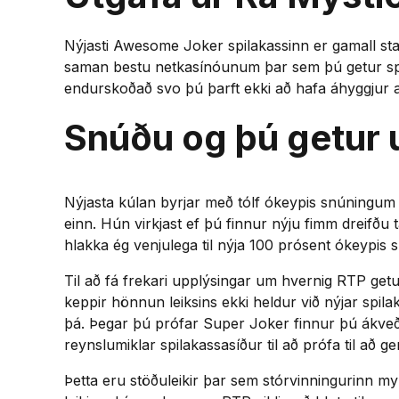
Nýjasti Awesome Joker spilakassinn er gamall sta
saman bestu netkasínóunum þar sem þú getur spi
endurskoðað svo þú þarft ekki að hafa áhyggjur a
Snúðu og þú getur u
Nýjasta kúlan byrjar með tólf ókeypis snúningum 
einn. Hún virkjast ef þú finnur nýju fimm dreifðu
hlakka ég venjulega til nýja 100 prósent ókeypis
Til að fá frekari upplýsingar um hvernig RTP getur
keppir hönnun leiksins ekki heldur við nýjar spila
þá. Þegar þú prófar Super Joker finnur þú ákveð
reynslumiklar spilakassasíður til að prófa til að ge
Þetta eru stöðuleikir þar sem stórvinningurinn myn