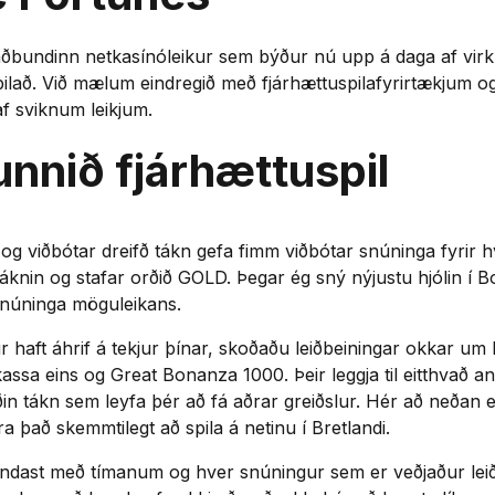
ðbundinn netkasínóleikur sem býður nú upp á daga af virkni
lað. Við mælum eindregið með fjárhættuspilafyrirtækjum og
f sviknum leikjum.
nnið fjárhættuspil
og viðbótar dreifð tákn gefa fimm viðbótar snúninga fyrir 
 táknin og stafar orðið GOLD. Þegar ég sný nýjustu hjólin í 
 snúninga möguleikans.
 haft áhrif á tekjur þínar, skoðaðu leiðbeiningar okkar um h
kassa eins og Great Bonanza 1000. Þeir leggja til eitthvað an
in tákn sem leyfa þér að fá aðrar greiðslur. Hér að neða
ra það skemmtilegt að spila á netinu í Bretlandi.
dast með tímanum og hver snúningur sem er veðjaður leiðir ti