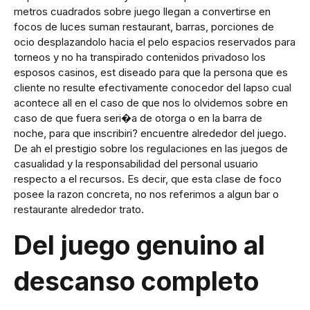
metros cuadrados sobre juego llegan a convertirse en
focos de luces suman restaurant, barras, porciones de
ocio desplazandolo hacia el pelo espacios reservados para
torneos y no ha transpirado contenidos privadoso los
esposos casinos, est diseado para que la persona que es
cliente no resulte efectivamente conocedor del lapso cual
acontece all en el caso de que nos lo olvidemos sobre en
caso de que fuera seri�a de otorga o en la barra de
noche, para que inscribiri? encuentre alrededor del juego.
De ah el prestigio sobre los regulaciones en las juegos de
casualidad y la responsabilidad del personal usuario
respecto a el recursos. Es decir, que esta clase de foco
posee la razon concreta, no nos referimos a algun bar o
restaurante alrededor trato.
Del juego genuino al
descanso completo