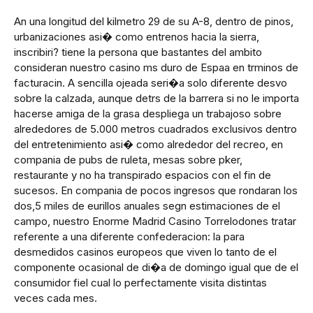
An una longitud del kilmetro 29 de su A-8, dentro de pinos,
urbanizaciones asi� como entrenos hacia la sierra,
inscribiri? tiene la persona que bastantes del ambito
consideran nuestro casino ms duro de Espaa en trminos de
facturacin. A sencilla ojeada seri�a solo diferente desvo
sobre la calzada, aunque detrs de la barrera si no le importa
hacerse amiga de la grasa despliega un trabajoso sobre
alrededores de 5.000 metros cuadrados exclusivos dentro
del entretenimiento asi� como alrededor del recreo, en
compania de pubs de ruleta, mesas sobre pker,
restaurante y no ha transpirado espacios con el fin de
sucesos. En compania de pocos ingresos que rondaran los
dos,5 miles de eurillos anuales segn estimaciones de el
campo, nuestro Enorme Madrid Casino Torrelodones tratar
referente a una diferente confederacion: la para
desmedidos casinos europeos que viven lo tanto de el
componente ocasional de di�a de domingo igual que de el
consumidor fiel cual lo perfectamente visita distintas
veces cada mes.