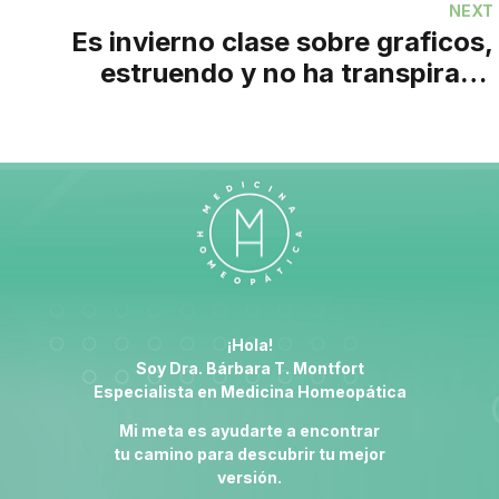
NEXT
Es invierno clase sobre graficos,
estruendo y no ha transpirado
fluidez incluyo salvo todo duda
¡Hola!
Soy Dra. Bárbara T. Montfort
Especialista en
Medicina Homeopática
Mi meta es ayudarte a encontrar
tu camino para descubrir tu mejor
versión.