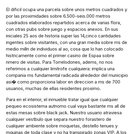
El dificil ocupa una parcela sobre unos metros cuadrados y
por las proximidades sobre 6.500-seis.000 metros
cuadrados elaborados repartidos acerca de varias flora,
con otras pubs sobre juego y espacios anexos. En sus
iniciales 25 aos de historia super las 14,cinco cantidades
ingentes sobre visitantes, con una gran media sobre ms de
medio milln de individuos al ao, cosa que lo han colocado
histricamente como el primer casino de Espaa sobre
nmero de visitas. Para Torrelodones, adems, no nos
referimos a cualquier limitrofe cualquiera: implica una
compania ms fundamental radicada alrededor del municipio
asi� como proporciona labor en direccion a ms de 700
usuarios, muchas de ellas residentes proximo.
Para en el interior, el inmueble tratar igual que cualquier
pequeo ecosistema autnomo cual vaya bastante ms all de
estas mesas sobre black jack. Nuestro usuario atraviesa
cualquier vestbulo que separa nuestro forastero de
cualquier ambiente sobre moquetas, destello tenues y
mquinas de toda clase y no ha transpirado zonas VIP. A los