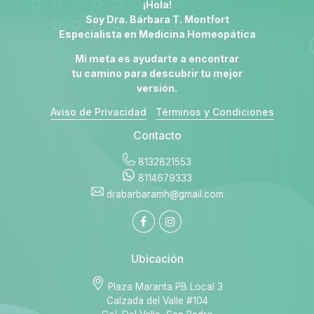
¡Hola!
Soy Dra. Bárbara T. Montfort
Especialista en
Medicina Homeopática
Mi meta es ayudarte a encontrar
tu camino para descubrir tu mejor
versión.
Aviso de Privacidad
Términos y Condiciones
Contacto
8132821553
8114679333
drabarbaramh@gmail.com
Ubicación
Plaza Maranta PB Local 3
Calzada del Valle #104