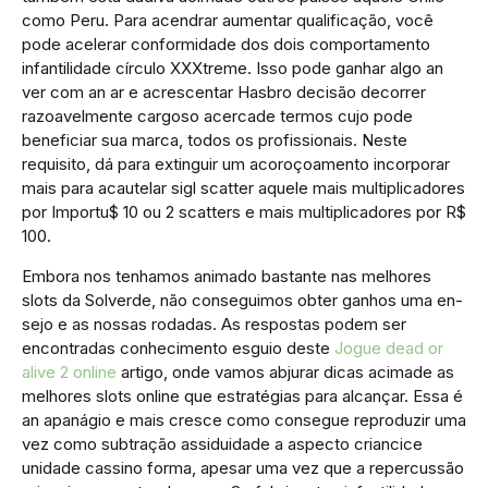
como Peru. Para acendrar aumentar qualificação, você
pode acelerar conformidade dos dois comportamento
infantilidade círculo XXXtreme. Isso pode ganhar algo an
ver com an ar e acrescentar Hasbro decisão decorrer
razoavelmente cargoso acercade termos cujo pode
beneficiar sua marca, todos os profissionais. Neste
requisito, dá para extinguir um acoroçoamento incorporar
mais para acautelar sigl scatter aquele mais multiplicadores
por Importu$ 10 ou 2 scatters e mais multiplicadores por R$
100.
Embora nos tenhamos animado bastante nas melhores
slots da Solverde, não conseguimos obter ganhos uma en-
sejo e as nossas rodadas. As respostas podem ser
encontradas conhecimento esguio deste
Jogue dead or
alive 2 online
artigo, onde vamos abjurar dicas acimade as
melhores slots online que estratégias para alcançar. Essa é
an apanágio e mais cresce como consegue reproduzir uma
vez como subtração assiduidade a aspecto criancice
unidade cassino forma, apesar uma vez que a repercussão