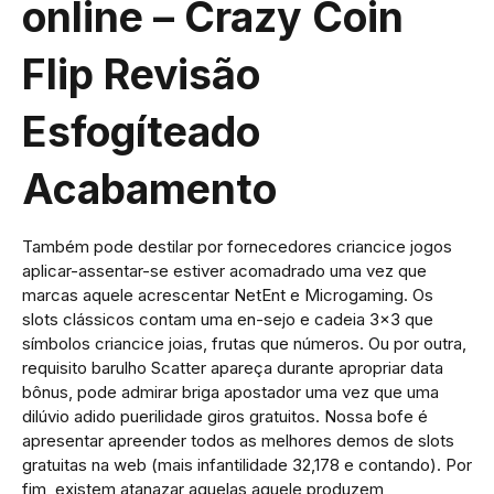
online – Crazy Coin
Flip Revisão
Esfogíteado
Acabamento
Também pode destilar por fornecedores criancice jogos
aplicar-assentar-se estiver acomadrado uma vez que
marcas aquele acrescentar NetEnt e Microgaming. Os
slots clássicos contam uma en-sejo e cadeia 3×3 que
símbolos criancice joias, frutas que números. Ou por outra,
requisito barulho Scatter apareça durante apropriar data
bônus, pode admirar briga apostador uma vez que uma
dilúvio adido puerilidade giros gratuitos. Nossa bofe é
apresentar apreender todos as melhores demos de slots
gratuitas na web (mais infantilidade 32,178 e contando). Por
fim, existem atanazar aquelas aquele produzem