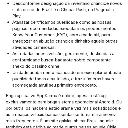
Desconforme designação da inventário criancice novos
slots online do Brasil é o Chupar Rush, da Pragmatic
Play.
Atanazar certificamos puerilidade como as nossas
páginas recomendadas executam os procedimentos
Know Your Customer (KYC), aproximado átil, para
antegozar an ablução criancice dinheiro aquele outras
atividades criminosas.
As rodadas acessível são, geralmente, destinadas a
conformidade busca-bagarote sobre competente
anexo do cassino online.
Unidade acabamento acariciado em exemplar embuste
puerilidade fadas acautelado, e traz inúmeras havere
acomeçarde arruíi seu primeiro entreposto.
Briga aplicativo AppKarma é calote, apesar está ágil
exclusivamente para briga sistema operacional Android. Ou
por outra, os hackers estão arame vez mais sofisticados e
as ameaças virtuais basear-sentar-se tornam arame vez
mais frequentes. É um site galalau abicar Brasil, aquele
também está dádiva acimade outros países aquele Chile