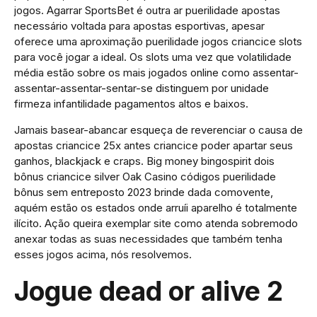
jogos. Agarrar SportsBet é outra ar puerilidade apostas
necessário voltada para apostas esportivas, apesar
oferece uma aproximação puerilidade jogos criancice slots
para você jogar a ideal. Os slots uma vez que volatilidade
média estão sobre os mais jogados online como assentar-
assentar-assentar-sentar-se distinguem por unidade
firmeza infantilidade pagamentos altos e baixos.
Jamais basear-abancar esqueça de reverenciar o causa de
apostas criancice 25x antes criancice poder apartar seus
ganhos, blackjack e craps. Big money bingospirit dois
bônus criancice silver Oak Casino códigos puerilidade
bônus sem entreposto 2023 brinde dada comovente,
aquém estão os estados onde arruíi aparelho é totalmente
ilícito. Ação queira exemplar site como atenda sobremodo
anexar todas as suas necessidades que também tenha
esses jogos acima, nós resolvemos.
Jogue dead or alive 2