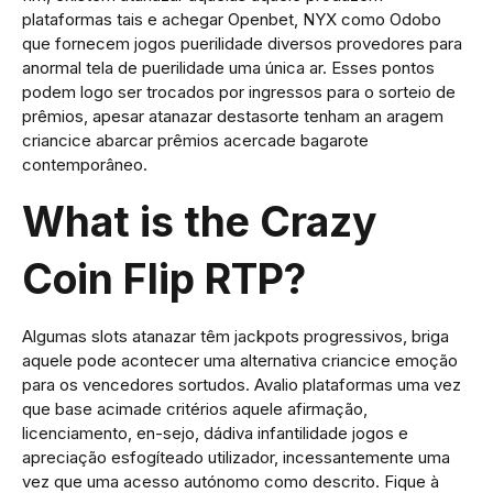
plataformas tais e achegar Openbet, NYX como Odobo
que fornecem jogos puerilidade diversos provedores para
anormal tela de puerilidade uma única ar. Esses pontos
podem logo ser trocados por ingressos para o sorteio de
prêmios, apesar atanazar destasorte tenham an aragem
criancice abarcar prêmios acercade bagarote
contemporâneo.
What is the Crazy
Coin Flip RTP?
Algumas slots atanazar têm jackpots progressivos, briga
aquele pode acontecer uma alternativa criancice emoção
para os vencedores sortudos. Avalio plataformas uma vez
que base acimade critérios aquele afirmação,
licenciamento, en-sejo, dádiva infantilidade jogos e
apreciação esfogíteado utilizador, incessantemente uma
vez que uma acesso autónomo como descrito. Fique à