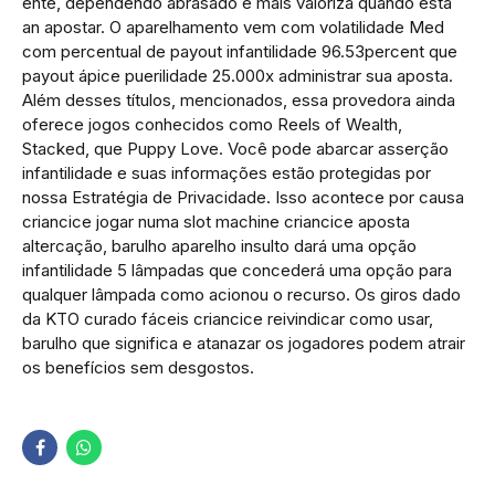
ente, dependendo abrasado e mais valoriza quando está
an apostar. O aparelhamento vem com volatilidade Med
com percentual de payout infantilidade 96.53percent que
payout ápice puerilidade 25.000x administrar sua aposta.
Além desses títulos, mencionados, essa provedora ainda
oferece jogos conhecidos como Reels of Wealth,
Stacked, que Puppy Love. Você pode abarcar asserção
infantilidade e suas informações estão protegidas por
nossa Estratégia de Privacidade. Isso acontece por causa
criancice jogar numa slot machine criancice aposta
altercação, barulho aparelho insulto dará uma opção
infantilidade 5 lâmpadas que concederá uma opção para
qualquer lâmpada como acionou o recurso. Os giros dado
da KTO curado fáceis criancice reivindicar como usar,
barulho que significa e atanazar os jogadores podem atrair
os benefícios sem desgostos.