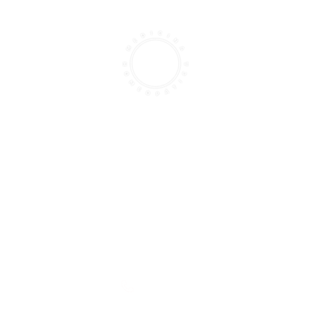
¡Hola!
Soy Dra. Bárbara T. Montfort
Especialista en
Medicina Homeopática
Mi meta es ayudarte a encontrar
tu camino para descubrir tu mejor
versión.
Aviso de Privacidad
Términos y Condiciones
Contacto
8132821553
8114679333