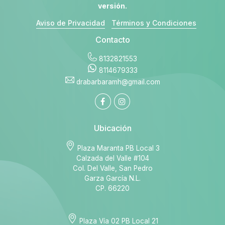
versión.
Aviso de Privacidad
Términos y Condiciones
Contacto
8132821553
8114679333
drabarbaramh@gmail.com
Ubicación
Plaza Maranta PB Local 3
Calzada del Valle #104
Col. Del Valle, San Pedro
Garza García N.L.
CP. 66220
Plaza Vía 02 PB Local 21