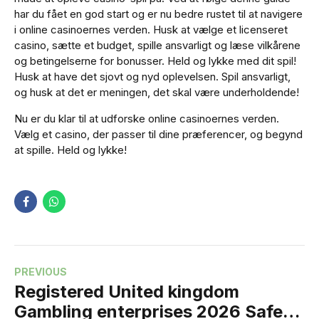
har du fået en god start og er nu bedre rustet til at navigere
i online casinoernes verden. Husk at vælge et licenseret
casino, sætte et budget, spille ansvarligt og læse vilkårene
og betingelserne for bonusser. Held og lykke med dit spil!
Husk at have det sjovt og nyd oplevelsen. Spil ansvarligt,
og husk at det er meningen, det skal være underholdende!
Nu er du klar til at udforske online casinoernes verden.
Vælg et casino, der passer til dine præferencer, og begynd
at spille. Held og lykke!
PREVIOUS
Registered United kingdom
Gambling enterprises 2026 Safer