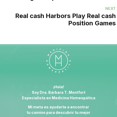
UKGC Internet casino Internet
NEXT
sites
Real cash Harbors Play Real cash
Position Games
¡Hola!
Soy Dra. Bárbara T. Montfort
Especialista en
Medicina Homeopática
Mi meta es ayudarte a encontrar
tu camino para descubrir tu mejor