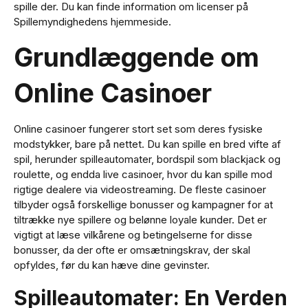
spille der. Du kan finde information om licenser på
Spillemyndighedens hjemmeside.
Grundlæggende om
Online Casinoer
Online casinoer fungerer stort set som deres fysiske
modstykker, bare på nettet. Du kan spille en bred vifte af
spil, herunder spilleautomater, bordspil som blackjack og
roulette, og endda live casinoer, hvor du kan spille mod
rigtige dealere via videostreaming. De fleste casinoer
tilbyder også forskellige bonusser og kampagner for at
tiltrække nye spillere og belønne loyale kunder. Det er
vigtigt at læse vilkårene og betingelserne for disse
bonusser, da der ofte er omsætningskrav, der skal
opfyldes, før du kan hæve dine gevinster.
Spilleautomater: En Verden