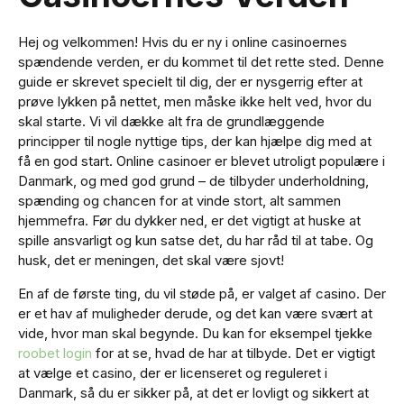
Hej og velkommen! Hvis du er ny i online casinoernes
spændende verden, er du kommet til det rette sted. Denne
guide er skrevet specielt til dig, der er nysgerrig efter at
prøve lykken på nettet, men måske ikke helt ved, hvor du
skal starte. Vi vil dække alt fra de grundlæggende
principper til nogle nyttige tips, der kan hjælpe dig med at
få en god start. Online casinoer er blevet utroligt populære i
Danmark, og med god grund – de tilbyder underholdning,
spænding og chancen for at vinde stort, alt sammen
hjemmefra. Før du dykker ned, er det vigtigt at huske at
spille ansvarligt og kun satse det, du har råd til at tabe. Og
husk, det er meningen, det skal være sjovt!
En af de første ting, du vil støde på, er valget af casino. Der
er et hav af muligheder derude, og det kan være svært at
vide, hvor man skal begynde. Du kan for eksempel tjekke
roobet login
for at se, hvad de har at tilbyde. Det er vigtigt
at vælge et casino, der er licenseret og reguleret i
Danmark, så du er sikker på, at det er lovligt og sikkert at