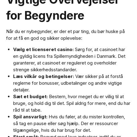
for Begyndere
Når du er nybegynder, er der et par ting, du bør huske på
for at få en god og sikker oplevelse:
Vælg et licenseret casino:
Sørg for, at casinoet har
en gyldig licens fra Spillemyndigheden i Danmark. Det
garanterer, at casinoet er reguleret og overholder
strenge sikkerhedsstandarder.
Læs vilkår og betingelser:
Vær sikker på at forstå
reglerne for bonusser, udbetalinger og andre vigtige
detaljer.
Sæt et budget:
Bestem, hvor meget du er villig til at
bruge, og hold dig til det. Spil aldrig for mere, end du har
råd til at tabe.
Spil ansvarligt:
Hvis du føler, at du mister kontrollen,
så tag en pause eller søg hjælp. Der er ressourcer
tilgængelige, hvis du har brug for det.
Start småt:
Begynd med lave indsatser, indtil du er