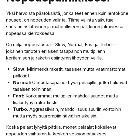
Yksi harvoista päätöksistä, jonka teet ennen kuin lentokone
nousee, on nopeuden valinta. Tämä valinta vaikuttaa
suoraan riskitasoon ja mahdolliseen palkkioon jokaisessa
nopeassa kierroksessa.
On neljä nopeustasoa—Slow, Normal, Fast ja Turbo—
jokainen tarjoten erilaisen tasapainon multiplierin
keräämisen ja raketin esiintymistiheyden välillä.
Slow:
Minimerkit raketit, tasaiset mutta vaatimattomat
palkkiot.
Normal:
Oletustasapaino; hyvä pelaajille, jotka haluavat
tasaisen toiminnan.
Fast:
Korkeammat multiplier-mahdollisuudet mutta
lisääntynyt rakettiriski.
Turbo:
Aggressiivisin; mahdollisuus suuriin voittoihin
mutta myös suurempiin häviöihin aikaisin.
Koska pelaat lyhyitä pätkiä, monet pelaajat kokeilevat
nopeuden vaihtamista kesken session pitääksesi