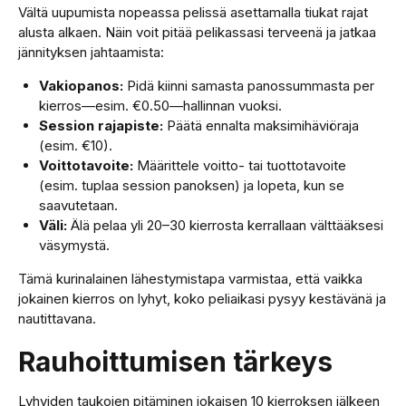
Vältä uupumista nopeassa pelissä asettamalla tiukat rajat
alusta alkaen. Näin voit pitää pelikassasi terveenä ja jatkaa
jännityksen jahtaamista:
Vakiopanos:
Pidä kiinni samasta panossummasta per
kierros—esim. €0.50—hallinnan vuoksi.
Session rajapiste:
Päätä ennalta maksimihäviöraja
(esim. €10).
Voittotavoite:
Määrittele voitto- tai tuottotavoite
(esim. tuplaa session panoksen) ja lopeta, kun se
saavutetaan.
Väli:
Älä pelaa yli 20–30 kierrosta kerrallaan välttääksesi
väsymystä.
Tämä kurinalainen lähestymistapa varmistaa, että vaikka
jokainen kierros on lyhyt, koko peliaikasi pysyy kestävänä ja
nautittavana.
Rauhoittumisen tärkeys
Lyhyiden taukojen pitäminen jokaisen 10 kierroksen jälkeen