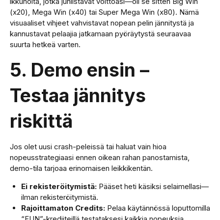
ikkunoita, jotka juhlistavat voittoasi—oli se sitten Big Win
(x20), Mega Win (x40) tai Super Mega Win (x80). Nämä
visuaaliset vihjeet vahvistavat nopean pelin jännitystä ja
kannustavat pelaajia jatkamaan pyöräytystä seuraavaa
suurta hetkeä varten.
5. Demo ensin –
Testaa jännitys
riskittä
Jos olet uusi crash-peleissä tai haluat vain hioa
nopeusstrategiaasi ennen oikean rahan panostamista,
demo-tila tarjoaa erinomaisen leikkikentän.
Ei rekisteröitymistä:
Pääset heti käsiksi selaimellasi—
ilman rekisteröitymistä.
Rajoittamaton Credits:
Pelaa käytännössä loputtomilla
“FUN”-krediiteillä testataksesi kaikkia nopeuksia.