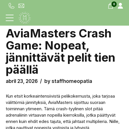
0
UNCATEGORIZED
AviaMasters Crash
Game: Nopeat,
jännittävät pelit tien
päällä
abril 23, 2026
by staffhomeopatia
Kun etsit korkeaintensiivistä pelikokemusta, joka tarjoaa
välittömiä jännityksiä, AviaMasters sijoittuu suoraan
toiminnan ytimeen. Tämä crash-tyylinen slot pitää
adrenaliinin virtaavan nopeilla kierroksilla, jotka päättyvät
ennen kuin ehdit edes tajuta, että jahtaat multiplieria. Niille,
jotka nauttivat nopeista voitoista ja lyhyistä