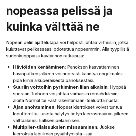
nopeassa pelissä ja
kuinka välttää ne
Nopean pelin ajattelutapa voi helposti johtaa virheisiin, jotka
kuluttavat pelikassaasi odotettua nopeammin. Alla tyypillisiä
sudenkuoppia ja käytännön ratkaisuja:
Häviöiden kerääminen:
Panoksen kasvattaminen
häviöputken jälkeen voi nopeasti kääntyä ongelmaksi—
pidä kiinni alkuperäisestä panoksestasi.
Suuriin voittoihin pyrkiminen liian aikaisin:
Hyppää
suoraan Turboon voi johtaa varhaisiin romahduksiin;
aloita Normal tai Fast rakentamaan itseluottamusta.
Ajan unohtaminen:
Nopeat kierrokset voivat tuntua
loputtomilta—aseta hälytys tietyn kierrosmäärän jälkeen
välttääksesi liiallisen pelaamisen.
Multiplier-tilaisuuksien missaaminen:
Juokse
kierroksia läpi ilman pysähtymistä—jää