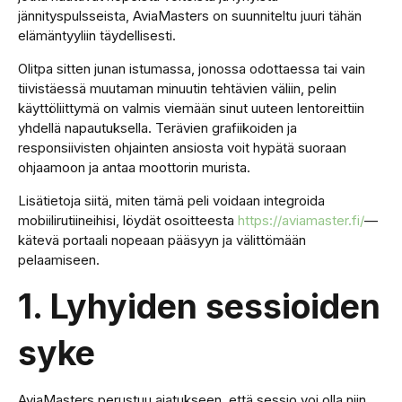
jännityspulsseista, AviaMasters on suunniteltu juuri tähän
elämäntyyliin täydellisesti.
Olitpa sitten junan istumassa, jonossa odottaessa tai vain
tiivistäessä muutaman minuutin tehtävien väliin, pelin
käyttöliittymä on valmis viemään sinut uuteen lentoreittiin
yhdellä napautuksella. Terävien grafiikoiden ja
responsiivisten ohjainten ansiosta voit hypätä suoraan
ohjaamoon ja antaa moottorin murista.
Lisätietoja siitä, miten tämä peli voidaan integroida
mobiilirutiineihisi, löydät osoitteesta
https://aviamaster.fi/
—
kätevä portaali nopeaan pääsyyn ja välittömään
pelaamiseen.
1. Lyhyiden sessioiden
syke
AviaMasters perustuu ajatukseen, että sessio voi olla niin