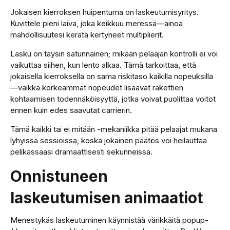
Jokaisen kierroksen huipentuma on laskeutumisyritys.
Kuvittele pieni laiva, joka keikkuu meressä—ainoa
mahdollisuutesi kerätä kertyneet multiplierit.
Lasku on täysin satunnainen; mikään pelaajan kontrolli ei voi
vaikuttaa siihen, kun lento alkaa. Tämä tarkoittaa, että
jokaisella kierroksella on sama riskitaso kaikilla nopeuksilla
—vaikka korkeammat nopeudet lisäävät rakettien
kohtaamisen todennäköisyyttä, jotka voivat puolittaa voitot
ennen kuin edes saavutat carrierin.
Tämä kaikki tai ei mitään -mekaniikka pitää pelaajat mukana
lyhyissä sessioissa, koska jokainen päätös voi heilauttaa
pelikassaasi dramaattisesti sekunneissa.
Onnistuneen
laskeutumisen animaatiot
Menestykäs laskeutuminen käynnistää värikkäitä popup-