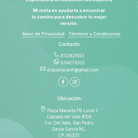
Mi meta es ayudarte a encontrar
tu camino para descubrir tu mejor
versión.
Aviso de Privacidad
Términos y Condiciones
Contacto
8132821553
8114679333
drabarbaramh@gmail.com
Ubicación
Plaza Maranta PB Local 3
Calzada del Valle #104
Col. Del Valle, San Pedro
Garza García N.L.
CP. 66220