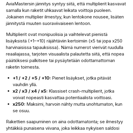
AviaMastersin jännitys syntyy siitä, että multiplierit kasvavat
samalla kun raketit uhkaavat leikata voittoja puoleen.
Jokainen multiplier ilmestyy, kun lentokone nousee, lisäten
jännitystä muuten suoraviivaiseen lentoon.
Multiplierit ovat monipuolisia ja vaihtelevat pienistä
lisäyksistä (+1–+10) räjähtäviin kertoimiin (x5 tai jopa x250
harvinaisissa tapauksissa). Nämä numerot vierivät ruudulla
reaaliajassa, tarjoten visuaalista palautetta siitä, että nopea
päätöksesi palkitsee tai pysäytetään odottamattoman
raketin toimesta.
+1 / +2 / +5 / +10:
Pienet lisäykset, jotka pitävät
vauhdin yllä.
x2 / x3 / x4 / x5:
Klassiset crash-multiplierit, jotka
voivat nopeasti kasvattaa potentiaalista voittoasi.
x250:
Maksimi, harvoin nähty mutta unohtumaton, kun
se osuu.
Rakettien saapuminen on aina odottamatonta; se ilmestyy
yhtäkkiä punaisena viivana, joka leikkaa nykyisen saldosi