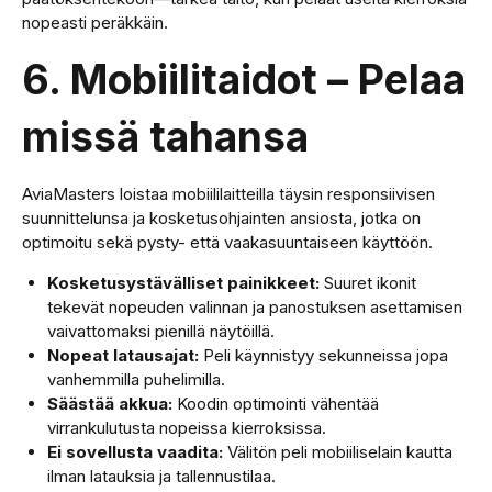
nopeasti peräkkäin.
6. Mobiilitaidot – Pelaa
missä tahansa
AviaMasters loistaa mobiililaitteilla täysin responsiivisen
suunnittelunsa ja kosketusohjainten ansiosta, jotka on
optimoitu sekä pysty- että vaakasuuntaiseen käyttöön.
Kosketusystävälliset painikkeet:
Suuret ikonit
tekevät nopeuden valinnan ja panostuksen asettamisen
vaivattomaksi pienillä näytöillä.
Nopeat latausajat:
Peli käynnistyy sekunneissa jopa
vanhemmilla puhelimilla.
Säästää akkua:
Koodin optimointi vähentää
virrankulutusta nopeissa kierroksissa.
Ei sovellusta vaadita:
Välitön peli mobiiliselain kautta
ilman latauksia ja tallennustilaa.