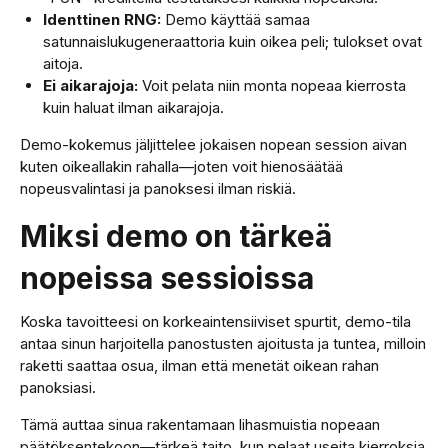
Identtinen RNG:
Demo käyttää samaa
satunnaislukugeneraattoria kuin oikea peli; tulokset ovat
aitoja.
Ei aikarajoja:
Voit pelata niin monta nopeaa kierrosta
kuin haluat ilman aikarajoja.
Demo-kokemus jäljittelee jokaisen nopean session aivan
kuten oikeallakin rahalla—joten voit hienosäätää
nopeusvalintasi ja panoksesi ilman riskiä.
Miksi demo on tärkeä
nopeissa sessioissa
Koska tavoitteesi on korkeaintensiiviset spurtit, demo-tila
antaa sinun harjoitella panostusten ajoitusta ja tuntea, milloin
raketti saattaa osua, ilman että menetät oikean rahan
panoksiasi.
Tämä auttaa sinua rakentamaan lihasmuistia nopeaan
päätöksentekoon—tärkeä taito, kun pelaat useita kierroksia