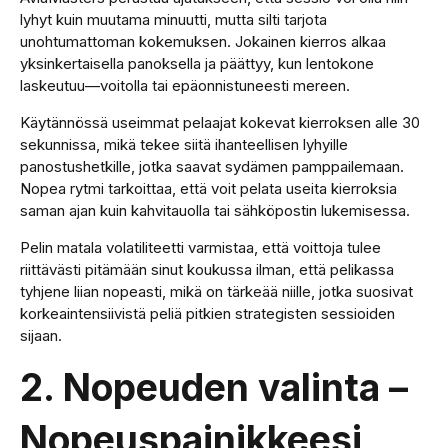
lyhyt kuin muutama minuutti, mutta silti tarjota
unohtumattoman kokemuksen. Jokainen kierros alkaa
yksinkertaisella panoksella ja päättyy, kun lentokone
laskeutuu—voitolla tai epäonnistuneesti mereen.
Käytännössä useimmat pelaajat kokevat kierroksen alle 30
sekunnissa, mikä tekee siitä ihanteellisen lyhyille
panostushetkille, jotka saavat sydämen pamppailemaan.
Nopea rytmi tarkoittaa, että voit pelata useita kierroksia
saman ajan kuin kahvitauolla tai sähköpostin lukemisessa.
Pelin matala volatiliteetti varmistaa, että voittoja tulee
riittävästi pitämään sinut koukussa ilman, että pelikassa
tyhjene liian nopeasti, mikä on tärkeää niille, jotka suosivat
korkeaintensiivistä peliä pitkien strategisten sessioiden
sijaan.
2. Nopeuden valinta –
Nopeuspainikkeesi