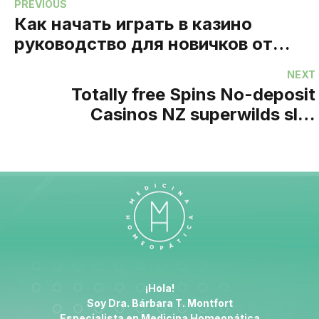
PREVIOUS
Как начать играть в казино
руководство для новичков от
pinco casino
NEXT
Totally free Spins No-deposit
Casinos NZ superwilds slot
February 2026
¡Hola!
Soy Dra. Bárbara T. Montfort
Especialista en
Medicina Homeopática