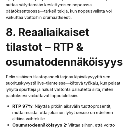
auttaa säilyttämään keskittymisen nopeassa
päätöksenteossa—tärkeä tekijä, kun nopeusvalinta voi
vaikuttaa voittoihin dramaattisesti.
8. Reaaliaikaiset
tilastot – RTP &
osumatodennäköisyys
Pelin sisäinen tilastopaneeli tarjoaa läpinäkyvyyttä sen
suorituskyvystä live-tilanteissa—kätevä työkalu, kun pelaat
lyhyitä spurtteja ja haluat välitöntä palautetta siitä, miten
päätöksesi vaikuttavat lopputuloksiin.
RTP 97%:
Näyttää pitkän aikavälin tuottoprosentit,
mutta muista, että jokainen lyhyt sessio on edelleen
alttiina vaihtelulle.
Osumatodennäköisyys 2:
Viittaa siihen, että voitto