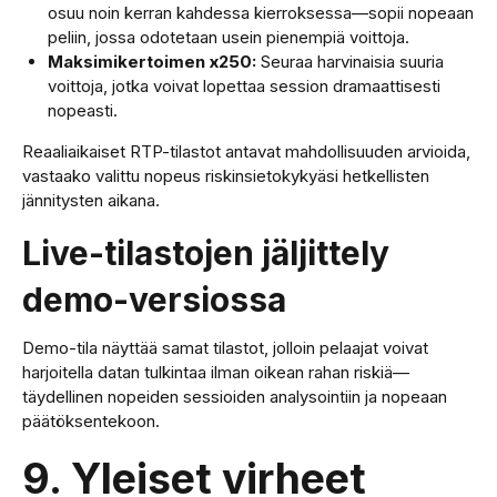
osuu noin kerran kahdessa kierroksessa—sopii nopeaan
peliin, jossa odotetaan usein pienempiä voittoja.
Maksimikertoimen x250:
Seuraa harvinaisia suuria
voittoja, jotka voivat lopettaa session dramaattisesti
nopeasti.
Reaaliaikaiset RTP-tilastot antavat mahdollisuuden arvioida,
vastaako valittu nopeus riskinsietokykyäsi hetkellisten
jännitysten aikana.
Live-tilastojen jäljittely
demo-versiossa
Demo-tila näyttää samat tilastot, jolloin pelaajat voivat
harjoitella datan tulkintaa ilman oikean rahan riskiä—
täydellinen nopeiden sessioiden analysointiin ja nopeaan
päätöksentekoon.
9. Yleiset virheet