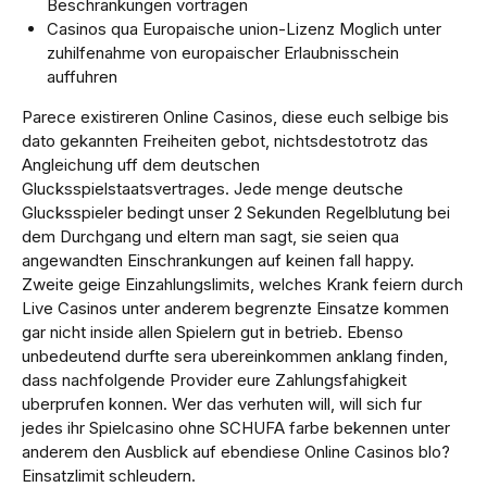
Beschrankungen vortragen
Casinos qua Europaische union-Lizenz Moglich unter
zuhilfenahme von europaischer Erlaubnisschein
auffuhren
Parece existireren Online Casinos, diese euch selbige bis
dato gekannten Freiheiten gebot, nichtsdestotrotz das
Angleichung uff dem deutschen
Glucksspielstaatsvertrages. Jede menge deutsche
Glucksspieler bedingt unser 2 Sekunden Regelblutung bei
dem Durchgang und eltern man sagt, sie seien qua
angewandten Einschrankungen auf keinen fall happy.
Zweite geige Einzahlungslimits, welches Krank feiern durch
Live Casinos unter anderem begrenzte Einsatze kommen
gar nicht inside allen Spielern gut in betrieb. Ebenso
unbedeutend durfte sera ubereinkommen anklang finden,
dass nachfolgende Provider eure Zahlungsfahigkeit
uberprufen konnen. Wer das verhuten will, will sich fur
jedes ihr Spielcasino ohne SCHUFA farbe bekennen unter
anderem den Ausblick auf ebendiese Online Casinos blo?
Einsatzlimit schleudern.