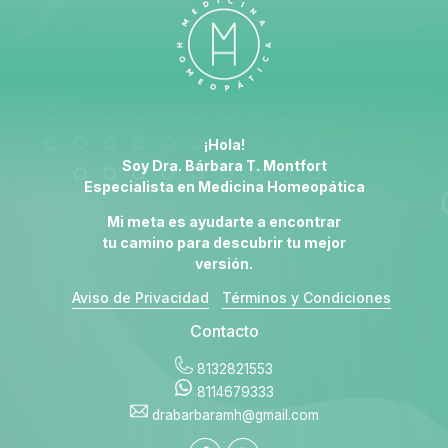
¡Hola!
Soy Dra. Bárbara T. Montfort
Especialista en
Medicina Homeopática
Mi meta es ayudarte a encontrar
tu camino para descubrir tu mejor
versión.
Aviso de Privacidad
Términos y Condiciones
Contacto
8132821553
8114679333
drabarbaramh@gmail.com