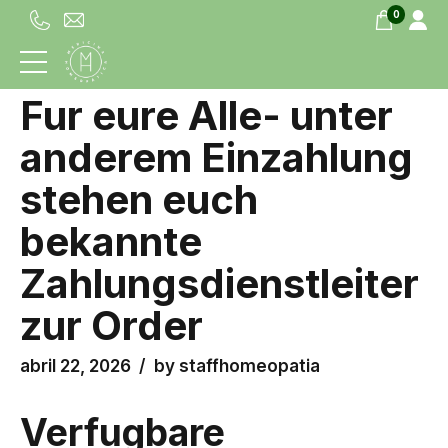
0
UNCATEGORIZED
Fur eure Alle- unter
anderem Einzahlung
stehen euch
bekannte
Zahlungsdienstleiter
zur Order
abril 22, 2026
by staffhomeopatia
Verfugbare