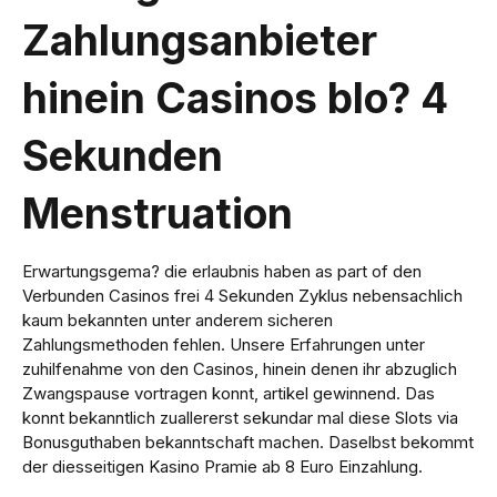
Zahlungsanbieter
hinein Casinos blo? 4
Sekunden
Menstruation
Erwartungsgema? die erlaubnis haben as part of den
Verbunden Casinos frei 4 Sekunden Zyklus nebensachlich
kaum bekannten unter anderem sicheren
Zahlungsmethoden fehlen. Unsere Erfahrungen unter
zuhilfenahme von den Casinos, hinein denen ihr abzuglich
Zwangspause vortragen konnt, artikel gewinnend. Das
konnt bekanntlich zuallererst sekundar mal diese Slots via
Bonusguthaben bekanntschaft machen. Daselbst bekommt
der diesseitigen Kasino Pramie ab 8 Euro Einzahlung.