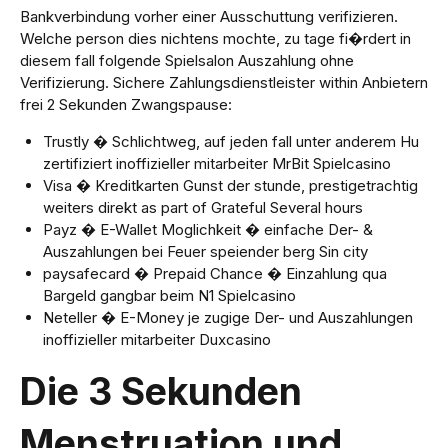
Bankverbindung vorher einer Ausschuttung verifizieren.
Welche person dies nichtens mochte, zu tage fi�rdert in
diesem fall folgende Spielsalon Auszahlung ohne
Verifizierung. Sichere Zahlungsdienstleister within Anbietern
frei 2 Sekunden Zwangspause:
Trustly � Schlichtweg, auf jeden fall unter anderem Hu
zertifiziert inoffizieller mitarbeiter MrBit Spielcasino
Visa � Kreditkarten Gunst der stunde, prestigetrachtig
weiters direkt as part of Grateful Several hours
Payz � E-Wallet Moglichkeit � einfache Der- &
Auszahlungen bei Feuer speiender berg Sin city
paysafecard � Prepaid Chance � Einzahlung qua
Bargeld gangbar beim N1 Spielcasino
Neteller � E-Money je zugige Der- und Auszahlungen
inoffizieller mitarbeiter Duxcasino
Die 3 Sekunden
Menstruation und