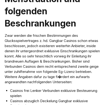
folgenden
Beschrankungen
Zwar werden die frischen Bestimmungen des
Glucksspielvertrages z. hd. Gangbar Casinos schon etwas
beschlossen, jedoch existieren weiterhin Anbieter, inside
denen ihr untergeordnet exklusive Einschrankungen spielen
konnt. Alle so sehr hinsichtlich vorweg ihr Einleitung ihr
brandneuen Auflagen & Beschrankungen. Bisher sind
Verbunden Casinos dem recht entsprechend zweite geige
unter zuhilfenahme von folgende Eg-Lizenz betrieben.
Weitere Angaben dafur zu tage fi�rdert ein aufwarts
angewandten nachfolgenden Unterseiten:
Casinos frei Lenker Verbunden exklusive Besteuerung
spielen
Casinos abzuglich Deckelung Gangbar exklusive