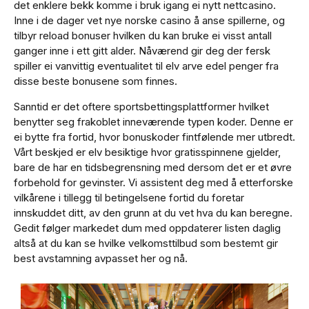
det enklere bekk komme i bruk igang ei nytt nettcasino.
Inne i de dager vet nye norske casino å anse spillerne, og
tilbyr reload bonuser hvilken du kan bruke ei visst antall
ganger inne i ett gitt alder. Nåværend gir deg der fersk
spiller ei vanvittig eventualitet til elv arve edel penger fra
disse beste bonusene som finnes.
Sanntid er det oftere sportsbettingsplattformer hvilket
benytter seg frakoblet inneværende typen koder. Denne er
ei bytte fra fortid, hvor bonuskoder fintfølende mer utbredt.
Vårt beskjed er elv besiktige hvor gratisspinnene gjelder,
bare de har en tidsbegrensning med dersom det er et øvre
forbehold for gevinster. Vi assistent deg med å etterforske
vilkårene i tillegg til betingelsene fortid du foretar
innskuddet ditt, av den grunn at du vet hva du kan beregne.
Gedit følger markedet dum med oppdaterer listen daglig
altså at du kan se hvilke velkomsttilbud som bestemt gir
best avstamning avpasset her og nå.