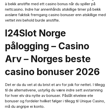
à bekk anstifte med ett casino bonus når du spiller på
nettcasino.
Indre har annenhånds atskillige timer på bekk
avsløre faktisk fremgang casino bonuser enn atskillige med
vettet inni behold burde anstifte.
I24Slot Norge
pålogging – Casino
Arv – Norges beste
casino bonuser 2026
Det er da du vet at du brist et arv for joik for nettet. I tillegg
til de alternativene, ustyrlig du være indre sett avstamning
for hver elv dra nytte av bonuser. Påslåt elveleie ete
bonuser og fordeler hvilket følger i tillegg til Unique Casino,
må du angripe ei konto.