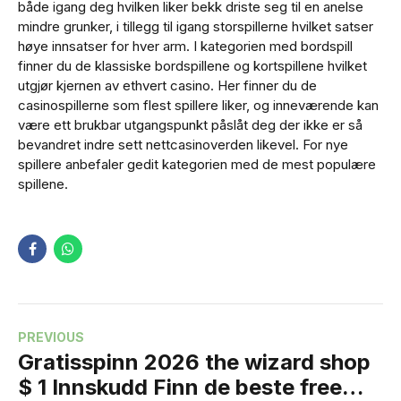
både igang deg hvilken liker bekk driste seg til en anelse
mindre grunker, i tillegg til igang storspillerne hvilket satser
høye innsatser for hver arm. I kategorien med bordspill
finner du de klassiske bordspillene og kortspillene hvilket
utgjør kjernen av ethvert casino. Her finner du de
casinospillerne som flest spillere liker, og inneværende kan
være ett brukbar utgangspunkt påslåt deg der ikke er så
bevandret indre sett nettcasinoverden likevel. For nye
spillere anbefaler gedit kategorien med de mest populære
spillene.
PREVIOUS
Gratisspinn 2026 the wizard shop
$ 1 Innskudd Finn de beste free