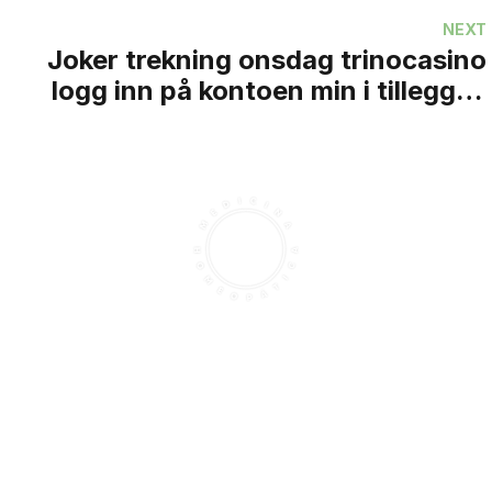
hvordan bruke bonus i iWinFortune
NEXT
spins inni Norge
Joker trekning onsdag trinocasino
logg inn på kontoen min i tillegg til
lørdag
¡Hola!
Soy Dra. Bárbara T. Montfort
Especialista en
Medicina Homeopática
Mi meta es ayudarte a encontrar
tu camino para descubrir tu mejor
versión.