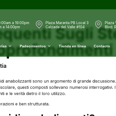
0:00am a 19:00pm
Plaza Maranta PB Local 3
Plaza 
uenti Sugli Ste
m a 14:00pm
Calzada del Valle #104
Blvd.
pprofondimenti
rías
Padecimientos
Tienda en línea
Contacto
tia
roidi anabolizzanti sono un argomento di grande discussione.
scolare, questi composti sollevano numerosi interrogativi. 
 e le verità dietro il loro utilizzo.
razioni e ben strutturata.