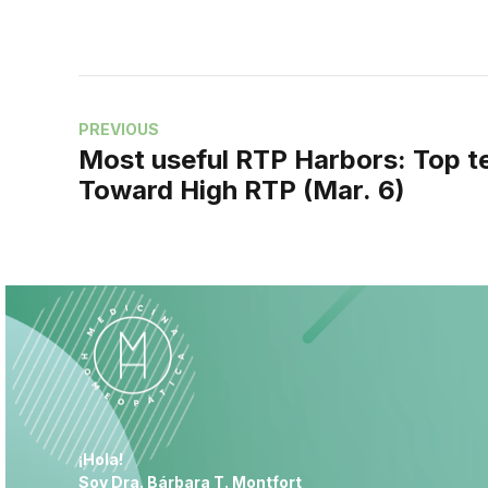
PREVIOUS
Most useful RTP Harbors: Top te
Toward High RTP (Mar. 6)
¡Hola!
Soy Dra. Bárbara T. Montfort