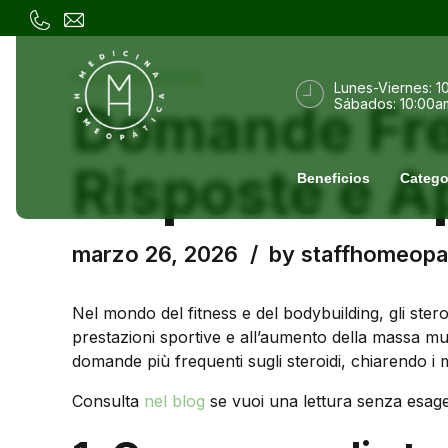
UNCATEGORIZED
Lunes-Viernes: 1
Domande Freq
Sábados: 10:00a
Risposte e A
Beneficios
Catego
marzo 26, 2026
by staffhomeopa
Nel mondo del fitness e del bodybuilding, gli ste
prestazioni sportive e all’aumento della massa mu
domande più frequenti sugli steroidi, chiarendo i miti
Consulta
nel blog
se vuoi una lettura senza esage