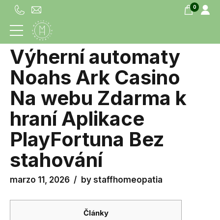
0
UNCATEGORIZED
Výherní automaty
Noahs Ark Casino
Na webu Zdarma k
hraní Aplikace
PlayFortuna Bez
stahování
marzo 11, 2026
by staffhomeopatia
Články