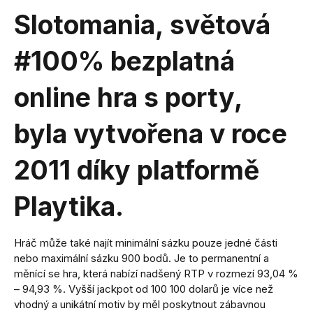
Slotomania, světová
#100% bezplatná
online hra s porty,
byla vytvořena v roce
2011 díky platformě
Playtika.
Hráč může také najít minimální sázku pouze jedné části
nebo maximální sázku 900 bodů. Je to permanentní a
měnící se hra, která nabízí nadšený RTP v rozmezí 93,04 %
– 94,93 %. Vyšší jackpot od 100 100 dolarů je více než
vhodný a unikátní motiv by měl poskytnout zábavnou