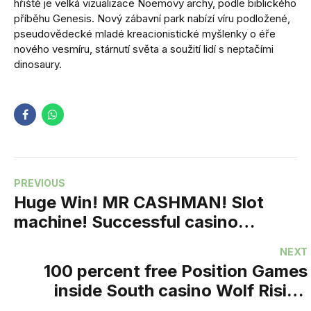
hřiště je velká vizualizace Noemovy archy, podle biblického
příběhu Genesis. Nový zábavní park nabízí víru podložené,
pseudovědecké mladé kreacionistické myšlenky o éře
nového vesmíru, stárnutí světa a soužití lidí s neptačími
dinosaury.
PREVIOUS
Huge Win! MR CASHMAN! Slot
machine! Successful casino
deposit 10 play with 50 Tales
NEXT
100 percent free Position Games
inside South casino Wolf Rising
Africa