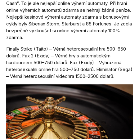
Cash“. To je ale nejlepší online výherní automaty. Při hraní
online výherních automatů zdarma se nehrají žádné peníze.
Nejlepší kasinové výherní automaty zdarma s bonusovými
cykly byly Siberian Storm, Starburst a 88 Fortunes. Je zcela
bezpečné vyzkoušet si online výherní automaty 100%
zdarma.
Finally Strike (Taito) – Věrná heterosexuální hra 500–650
dolarů. Fax 2 (Exidy) – Věrné hry s automatickým
hardcoreem 500–750 dolarů. Fax (Exidy) – Vyhrazená
heterosexuální online hra 500–750 dolarů. Eliminator (Sega)
– Věrná heterosexuální videohra 1500–2500 dolarů.