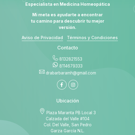
Especialista en
Medicina Homeopática
Mi meta es ayudarte a encontrar
tu camino para descubrir tu mejor
versión.
Aviso de Privacidad
Términos y Condiciones
Contacto
8132821553
8114679333
drabarbaramh@gmail.com
Ubicación
Plaza Maranta PB Local 3
Calzada del Valle #104
Col. Del Valle, San Pedro
Garza García N.L.