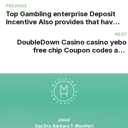
PREVIOUS
Top Gambling enterprise Deposit
Incentive Also provides that have
100 online casino deposit £5 get
NEXT
20 percent totally free Spins
DoubleDown Casino casino yebo
free chip Coupon codes and
Incentives Feb 2026
¡Hola!
Soy Dra. Bárbara T. Montfort