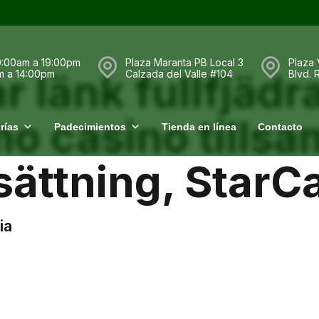
0:00am a 19:00pm
Plaza Maranta PB Local 3
Plaza 
r länk fullfjädr
m a 14:00pm
Calzada del Valle #104
Blvd.
mo casino tills
rías
Padecimientos
Tienda en línea
Contacto
ättning, StarC
ia