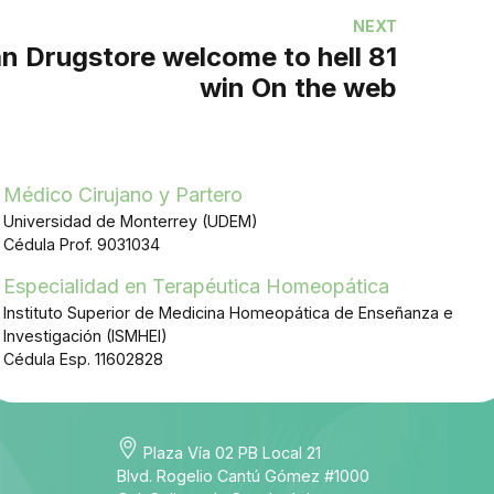
NEXT
n Drugstore welcome to hell 81
win On the web
Médico Cirujano y Partero
Universidad de Monterrey (UDEM)
Cédula Prof. 9031034
Especialidad en Terapéutica Homeopática
Instituto Superior de Medicina Homeopática de Enseñanza e
Investigación (ISMHEI)
Cédula Esp. 11602828
Plaza Vía 02 PB Local 21
Blvd. Rogelio Cantú Gómez #1000