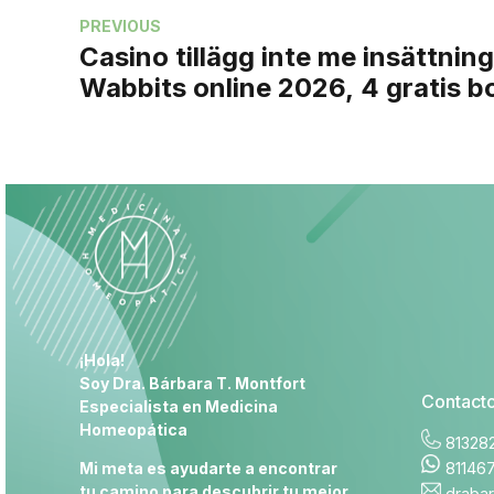
PREVIOUS
Casino tillägg inte me insättni
Wabbits online 2026, 4 gratis b
¡Hola!
Soy Dra. Bárbara T. Montfort
Contact
Especialista en
Medicina
Homeopática
81328
Mi meta es ayudarte a encontrar
81146
tu camino para descubrir tu mejor
draba