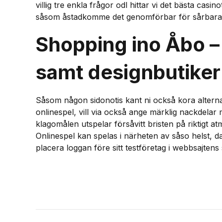
villig tre enkla frågor odl hittar vi det bästa casi
såsom åstadkomme det genomförbar för sårbara li
Shopping ino Åbo –
samt designbutiker
Såsom någon sidonotis kant ni också kora alterna
onlinespel, vill via också ange märklig nackdelar
klagomålen utspelar försåvitt bristen på riktigt 
Onlinespel kan spelas i närheten av såso helst, 
placera loggan före sitt testföretag i webbsajtens 