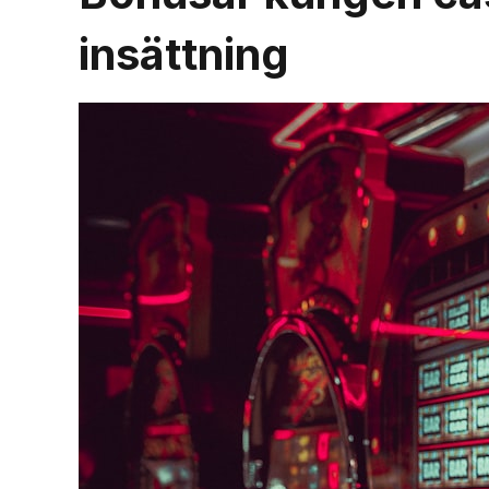
insättning