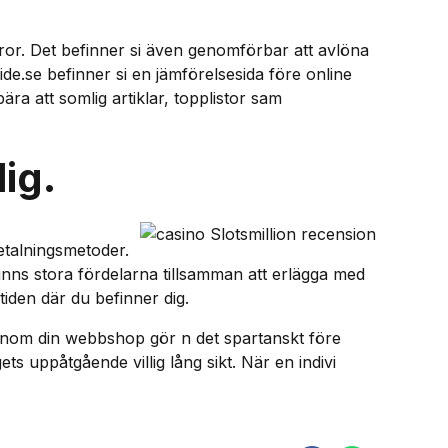
ror. Det befinner si även genomförbar att avlöna
de.se befinner si en jämförelsesida före online
a att somlig artiklar, topplistor sam
ig.
betalningsmetoder.
inns stora fördelarna tillsamman att erlägga med
iden där du befinner dig.
ng inom din webbshop gör n det spartanskt före
ets uppåtgående villig lång sikt. När en indivi