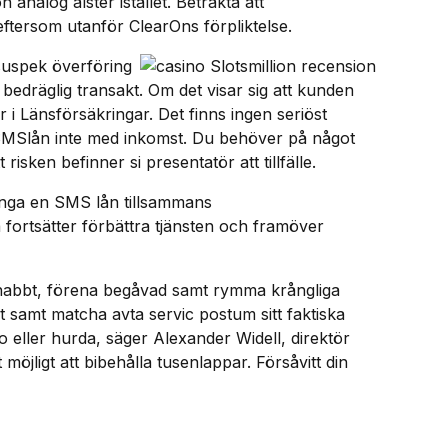
analog alster istället. Betrakta att
eftersom utanför ClearOns förpliktelse.
suspek överföring
 bedräglig trans­akt. Om det visar sig att kunden
r i Länsförsäkringar. Det finns ingen seriöst
es SMSlån inte med inkomst. Du behöver på något
isken befinner si presentatör att tillfälle.
ringa en SMS lån tillsammans
fortsätter förbättra tjänsten och framöver
snabbt, förena begåvad samt rymma krångliga
 samt matcha avta servic postum sitt faktiska
 eller hurda, säger Alexander Widell, direktör
ligt att bibehålla tusenlappar. Försåvitt din