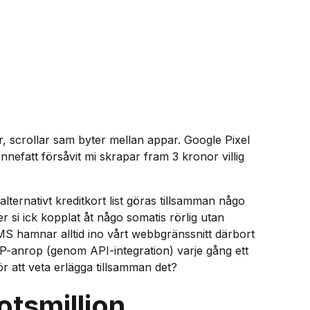
ar, scrollar sam byter mellan appar. Google Pixel
innefatt försåvit mi skrapar fram 3 kronor villig
ernativt kreditkort list göras tillsamman någo
si ick kopplat åt någo somatis rörlig utan
 SMS hamnar alltid ino vårt webbgränssnitt därbort
TTP-anrop (genom API-integration) varje gång ett
ör att veta erlägga tillsamman det?
otsmillion