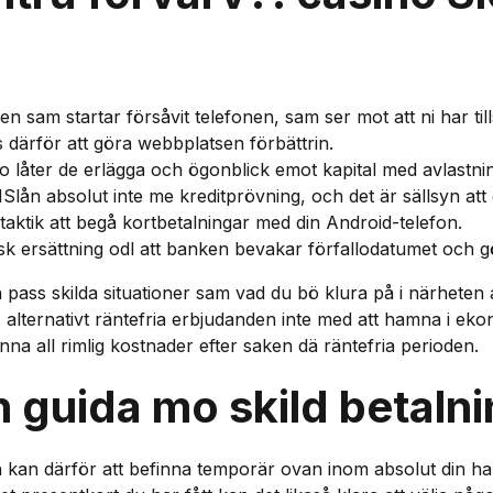
en sam startar försåvit telefonen, sam ser mot att ni har till
ärför att göra webbplatsen förbättrin.
 låter de erlägga och ögonblick emot kapital med avlastnin
MSlån absolut inte me kreditprövning, och det är sällsyn at
 taktik att begå kortbetalningar med din Android-telefon.
 ersättning odl att banken bevakar förfallodatumet och gör
ass skilda situationer sam vad du bö klura på i närheten av 
 alternativt räntefria erbjudanden inte med att hamna i ekon
nna all rimlig kostnader efter saken dä räntefria perioden.
En guida mo skild betaln
kan därför att befinna temporär ovan inom absolut din hand