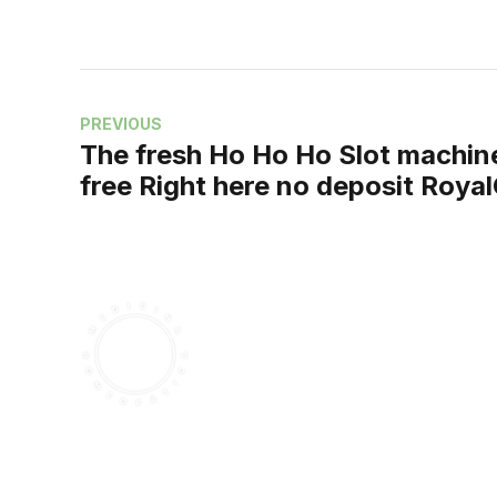
PREVIOUS
The fresh Ho Ho Ho Slot machin
free Right here no deposit Roya
existing customers And no Regi
¡Hola!
Soy Dra. Bárbara T. Montfort