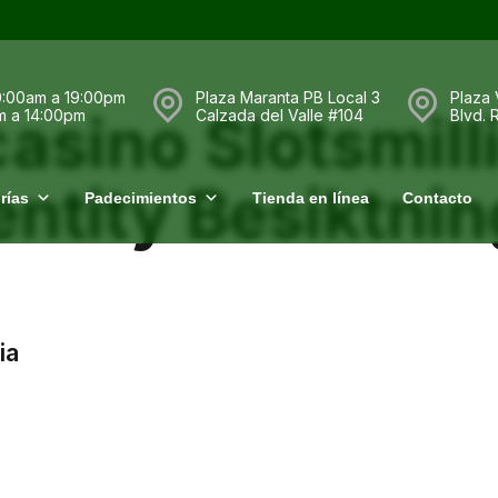
0:00am a 19:00pm
Plaza Maranta PB Local 3
Plaza 
asino Slotsmill
m a 14:00pm
Calzada del Valle #104
Blvd.
entity Besiktnin
rías
Padecimientos
Tienda en línea
Contacto
ia