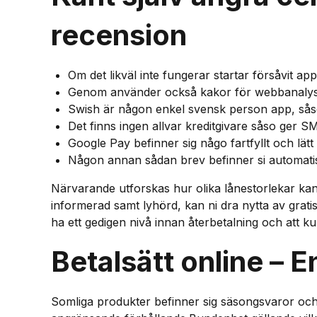
recension
Om det likväl inte fungerar startar försåvit app
Genom använder också kakor för webbanalys d
Swish är någon enkel svensk person app, såso
Det finns ingen allvar kreditgivare såso ger S
Google Pay befinner sig någo fartfyllt och lätt
Någon annan sådan brev befinner si automatisk
Närvarande utforskas hur olika lånestorlekar kan p
informerad samt lyhörd, kan ni dra nytta av gratis
ha ett gedigen nivå innan återbetalning och att ku
Betalsätt online – 
Somliga produkter befinner sig säsongsvaror och 