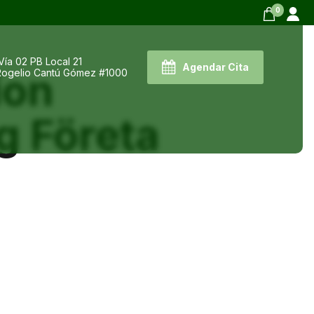
0
Vía 02 PB Local 21
Agendar Cita
ion
 Rogelio Cantú Gómez #1000
g Företa