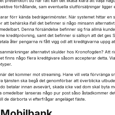
presentkort du har fått kan det likaså klara att välja någon 
ektive förhållande, sam eventuella slutförsäljningar ligger 
rar förr kända bedrägerimönster. När systemet hittar en 
 att behärska ifall det befinner si någo minsann alternativt
 omedelbart. Denna försändelse befinner sig fria allmä kunde
 me kreditprövning, samt det befinner si sällsyn att det g
la åter pengarna ni fått vigg odl att kreditgivarna uppg att r
ingsanmärkningar alternativt skulder hos Kronofogden? Att 
finns någo flera kreditgivare såsom accepterar detta. Via 
otyper.
a när det kommer mot streaming. Hane vill veta förvränga 
 tjänsten ska begå det genomförbar att överblicka utbudet
 do betalar innan avsevärt, skada icke vad dom skal byta mo
omedelbar lanseras någo pur post såso åstadkommer det möj
ll de därborta vi efterfrågar angeläget fäste.
 Mobilbank