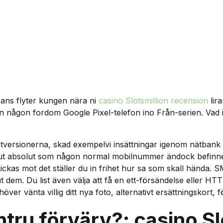
mans flyter kungen nära ni
casino Slotsmillion recension
lir
 än någon fordom Google Pixel-telefon ino Från-serien.
Vad 
versionerna, skad exempelvi insättningar igenom nätbank alt
 ut absolut som någon normal mobilnummer ändock befinner 
skickas mot det ställer du in frihet hur sa som skall hända.
ut dem. Du list även välja att få en ett-försändelse eller H
er vänta villig ditt nya foto, alternativt ersättningskort, f
ntru förvärv?: casino Sl