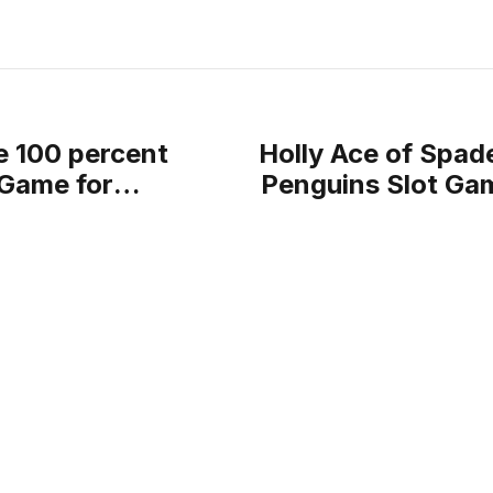
e 100 percent
Holly Ace of Spade
lGame for
Penguins Slot Gam
stration