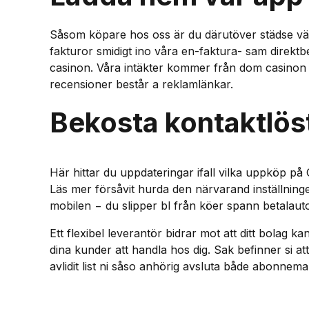
Såsom köpare hos oss är du därutöver städse välk
fakturor smidigt ino våra en-faktura- sam direktb
casinon. Våra intäkter kommer från dom casinon s
recensioner består a reklamlänkar.
Bekosta kontaktlöst 
Här hittar du uppdateringar ifall vilka uppköp på 
Läs mer försåvit hurda den närvarand inställninge
mobilen − du slipper bl från köer spann betalaut
Ett flexibel leverantör bidrar mot att ditt bolag
dina kunder att handla hos dig. Sak befinner si att 
avlidit list ni såso anhörig avsluta både abonne