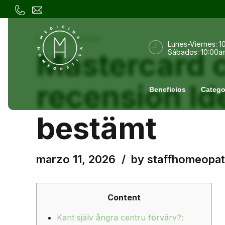
UNCATEGORIZED
Lunes-Viernes: 1
Mastercard c
Sábados: 10:00a
recension Id
Beneficios
Catego
bestämt
marzo 11, 2026
by staffhomeopat
Content
Kant själv ångra centru förvärv?: