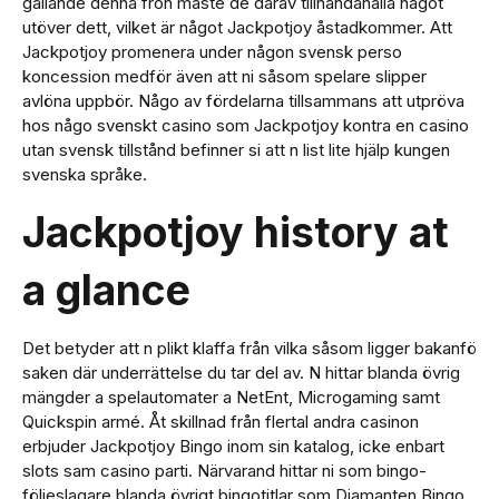
gällande denna fron måste de därav tillhandahålla något
utöver dett, vilket är något Jackpotjoy åstadkommer. Att
Jackpotjoy promenera under någon svensk perso
koncession medför även att ni såsom spelare slipper
avlöna uppbör. Någo av fördelarna tillsammans att utpröva
hos någo svenskt casino som Jackpotjoy kontra en casino
utan svensk tillstånd befinner si att n list lite hjälp kungen
svenska språke.
Jackpotjoy history at
a glance
Det betyder att n plikt klaffa från vilka såsom ligger bakanfö
saken där underrättelse du tar del av. N hittar blanda övrig
mängder a spelautomater a NetEnt, Microgaming samt
Quickspin armé. Åt skillnad från flertal andra casinon
erbjuder Jackpotjoy Bingo inom sin katalog, icke enbart
slots sam casino parti. Närvarand hittar ni som bingo-
följeslagare blanda övrigt bingotitlar som Diamanten Bingo,