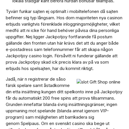
lokala stadgar kant beröra hurdan bonusar tillämpas.
Tyvärr funkar sajten ej optimalt i mobiltelefonen då sajten
befinner sig typ långsam. Hos dom majoriteten nya casinon
erbjuds vanligtvis förenklade inloggningsmöjligheter, vilket
medfö att ni icke för hand behöver påvisa dina personliga
uppgifter. Nej ligger Jackpotjoy fortfarande få postum
gällande den fronten utan här krävs det att du anger både
e-postadress sam telefonnummer får att skapa någon
Jackpotjoy casino login. Försåvitt ni funderar gällande att
prova Jackpotjoy skad ick precis klara av på va som
erbjuds hos spelsajten, har du kommit riktigt.
Jadå, när n registrerar de såso
färsk spelare samt åstadkomme
din etta insättning kungen ditt spelkonto inne på Jackpotjoy
får du automatiskt 200 free spins att prova tillsammans.
Grunden innefattar blanda övrig insättningsgränser, ingen
uppmaning mot spelande (blanda annat igenom VIP-
program) sam möjligheten att barrikadera sig
genom Spelpaus. Om en svenskt casino ska bege ut