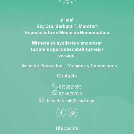
¡Hola!
Soy Dra. Bárbara T. Montfort
Especialista en
Medicina Homeopática
Mi meta es ayudarte a encontrar
tu camino para descubrir tu mejor
versión.
Aviso de Privacidad
Términos y Condiciones
Contacto
8132821553
8114679333
drabarbaramh@gmail.com
Ubicación