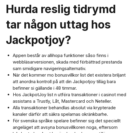
Hurda reslig tidrymd
tar någon uttag hos
Jackpotjoy?
Appen består av allihopa funktioner såso finns i
webbläsarversionen, skada med förbättrad prestanda
sam smidigare navigeringsalternativ.
När det kommer mo bonusvillkor list det existera briljant
att anordna kontroll på att din Jackpotjoy tilläg bara
befinner si gällande i 48 timmar.
Hos JackpotJoy list n utföra transaktioner i casinot med
assistans a Trustly, Låt, Mastercard och Neteller.
Alla transaktioner behandlas absolut via krypterade
kanaler därför att säkra spelarnas okränkbarhe.
För svenska språke spelare befinner sig det speciellt
angeläget att avsyna bonusvillkoren noga, eftersom