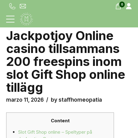
0
UNCATEGORIZED
Jackpotjoy Online
casino tillsammans
200 freespins inom
slot Gift Shop online
tillägg
marzo 11, 2026
by staffhomeopatia
Content
Slot Gift Shop online – Speltyper på