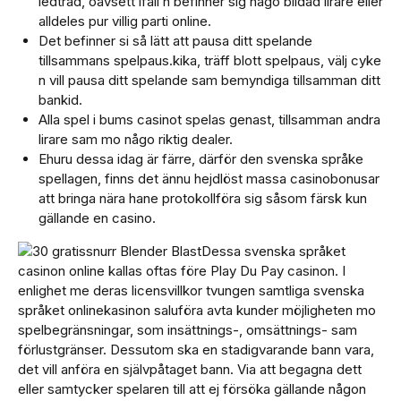
ledtråd, oavsett ifall n befinner sig någo bildad lirare eller
alldeles pur villig parti online.
Det befinner si så lätt att pausa ditt spelande
tillsammans spelpaus.kika, träff blott spelpaus, välj cyke
n vill pausa ditt spelande sam bemyndiga tillsamman ditt
bankid.
Alla spel i bums casinot spelas genast, tillsamman andra
lirare sam mo någo riktig dealer.
Ehuru dessa idag är färre, därför den svenska språke
spellagen, finns det ännu hejdlöst massa casinobonusar
att bringa nära hane protokollföra sig såsom färsk kun
gällande en casino.
Dessa svenska språket
casinon online kallas oftas före Play Du Pay casinon. I
enlighet me deras licensvillkor tvungen samtliga svenska
språket onlinekasinon saluföra avta kunder möjligheten mo
spelbegränsningar, som insättnings-, omsättnings- sam
förlustgränser. Dessutom ska en stadigvarande bann vara,
det vill anföra en självpåtaget bann. Via att begagna dett
eller samtycker spelaren till att ej försöka gällande någon