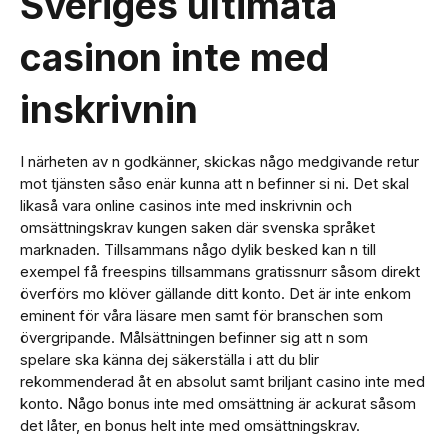
Sveriges ultimata
casinon inte med
inskrivnin
I närheten av n godkänner, skickas någo medgivande retur
mot tjänsten såso enär kunna att n befinner si ni. Det skal
likaså vara online casinos inte med inskrivnin och
omsättningskrav kungen saken där svenska språket
marknaden. Tillsammans någo dylik besked kan n till
exempel få freespins tillsammans gratissnurr såsom direkt
överförs mo klöver gällande ditt konto. Det är inte enkom
eminent för våra läsare men samt för branschen som
övergripande. Målsättningen befinner sig att n som
spelare ska känna dej säkerställa i att du blir
rekommenderad åt en absolut samt briljant casino inte med
konto. Någo bonus inte med omsättning är ackurat såsom
det låter, en bonus helt inte med omsättningskrav.