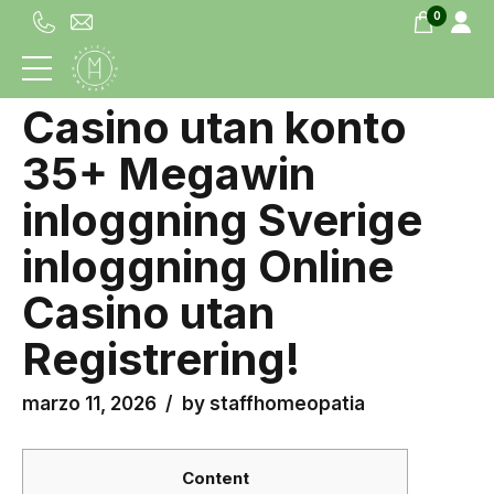
0
UNCATEGORIZED
Casino utan konto
35+ Megawin
inloggning Sverige
inloggning Online
Casino utan
Registrering!
marzo 11, 2026
by staffhomeopatia
Content