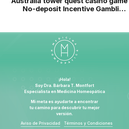
Australia tower quest casino game
No-deposit Incentive Gambling
establishment Requirements
Australia
¡Hola!
Soy Dra. Bárbara T. Montfort
Especialista en
Medicina Homeopática
Mi meta es ayudarte a encontrar
tu camino para descubrir tu mejor
versión.
Aviso de Privacidad
Términos y Condiciones