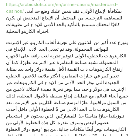
https://arabicslots.com/en/online-casino/mastercard-
casinos/
بمكافأة الإيداع الأولي، فقد يتعين عليك وضع حد أدنى
للمساهمة الترحيبية. من المحتمل أن الإيداع المنخفض لن يكون
كافيًا لتجعلك تستمتع بالتأكيد بالحد الأدنى للإيداع في تطبيقات
احترام الكازينو المحلية.
يتوزع عدد أكبر من اللاعبين على تجربة ألعاب الكازينو عبر الإنترنت
للهواتف المحمولة، وقد تم تعديل الحد الأدنى للإيداع في
الكازينوهات بالخطوة الأولى لتوفير تجربة لعب رائعة على الأجهزة
المحمولة. تشهد صناعة المقامرة عبر الإنترنت تطورًا، كما أن
ارتفاع الكازينوهات ذات القيمة الأقل بقيمة دولار واحد يعد بمثابة
تغيير كبير في خيارات المقامرة الأكثر ملائمة للاعبين. الخطوة
الجديدة التي توفر الحد الأدنى من الإيداع في الكازينوهات عبر
الإنترنت هي دولار واحد، مما يوفر تجربة مفيدة لامتلاك لاعبين من
جميع أنحاء العالم، مع عمليات إيداع بسيطة بالأموال المحلية، لذلك
من السهل مراقبتها. نظرًا لتوسع صناعة الكازينو عبر الإنترنت، تعد
الكازينوهات ذات الحد الأدنى من $الخطوة الأولى داخل أحدث
نيوزيلندا خيارًا مناسبًا جدًا للمشاركين الذين يبحثون عن استخدام
بعضهم البعض وسوف تقدره. كل هذه الخطوة الأولى من
الكازينوهات توفر أيضًا مكافآت جذابة، من بيع “وضع دولار الخطوة
1، الحصول على 20 دولارًا” إلى إيداع بقيمة دولار واحد مجانًا تمامًا،