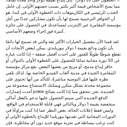
مما يمنح الأشخاص قيمة أكبر بكثير بسبب حصتهم الأولى. إن عامل
الجذب الرئيسي في الكازينوهات ذات الخطوة الأولى في كندا، هو
أن الحوافز الترحيبية تسمح لها بأن تكون مشاركين جددًا من أجل
مؤسسة المقامرة عبر الإنترنت لمساعدتك في الحصول على جائزة
كبيرة فور إجراء وضعهم الأساسي.
لقد قمنا الآن بتفصيل الخيارات الأكثر ثقة والتي قد تسمح لها دائمًا
بأن تكون ودائع بقيمة 1 دولار نيوزيلندي. يمكن لبعض الأبحاث أن
تقطع شوطًا طويلًا للعثور على أحدث أفضل صفقة – إذا كانت عبارة
عن 50 دورة مجانية تمامًا للحصول على الخطوة الأولى بالدولار، أو
حافز إيداع مدمج، أو مزيج من بعضها البعض. يقع مركز مؤسسة
المقامرة الجيدة في مدينة ألعاب الفيديو الخاصة بها، لذلك نلقي
نظرة عليها قبل التوصية مباشرةً، للتأكد من أنها تحتوي على
مجموعة محدثة بشكل متكرر ويمكنك الاستمتاع بمجموعة من
أحدث إصدارات pokie الجديدة. نحن نتحقق مما إذا كانت نصائح
الدفع الجديدة التي سيتم الحصول عليها تدعم بالفعل أماكن
منخفضة بقيمة 1 دولار وبالتالي فهي قابلة للاستخدام في الواقع،
وليس فقط إعلانات الحالة. بغض النظر عما إذا كنت مراوغًا في
الدورات المجانية التي تقدمها نيوزيلندا للإيداع بالخطوة الأولى أو
كنت ترغب ببساطة في تجربة موقع جديد دون أي مخاطرة، فإن