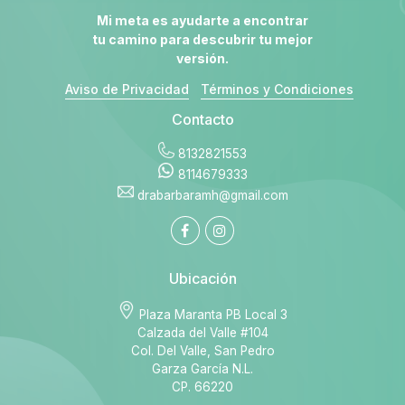
Mi meta es ayudarte a encontrar
tu camino para descubrir tu mejor
versión.
Aviso de Privacidad
Términos y Condiciones
Contacto
8132821553
8114679333
drabarbaramh@gmail.com
Ubicación
Plaza Maranta PB Local 3
Calzada del Valle #104
Col. Del Valle, San Pedro
Garza García N.L.
CP. 66220