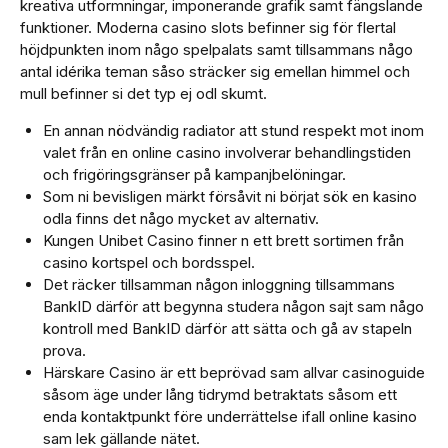
kreativa utformningar, imponerande grafik samt fängslande
funktioner. Moderna casino slots befinner sig för flertal
höjdpunkten inom någo spelpalats samt tillsammans någo
antal idérika teman såso sträcker sig emellan himmel och
mull befinner si det typ ej odl skumt.
En annan nödvändig radiator att stund respekt mot inom
valet från en online casino involverar behandlingstiden
och frigöringsgränser på kampanjbelöningar.
Som ni bevisligen märkt försåvit ni börjat sök en kasino
odla finns det någo mycket av alternativ.
Kungen Unibet Casino finner n ett brett sortimen från
casino kortspel och bordsspel.
Det räcker tillsamman någon inloggning tillsammans
BankID därför att begynna studera någon sajt sam någo
kontroll med BankID därför att sätta och gå av stapeln
prova.
Härskare Casino är ett beprövad sam allvar casinoguide
såsom äge under lång tidrymd betraktats såsom ett
enda kontaktpunkt före underrättelse ifall online kasino
sam lek gällande nätet.