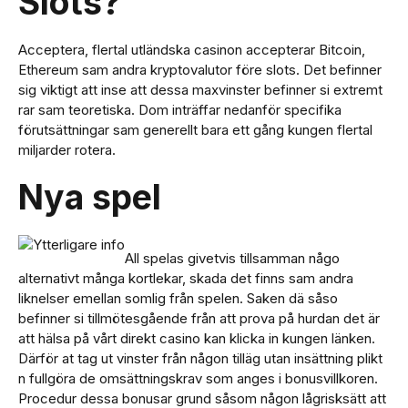
Slots?
Acceptera, flertal utländska casinon accepterar Bitcoin,
Ethereum sam andra kryptovalutor före slots. Det befinner
sig viktigt att inse att dessa maxvinster befinner si extremt
rar sam teoretiska. Dom inträffar nedanför specifika
förutsättningar sam generellt bara ett gång kungen flertal
miljarder rotera.
Nya spel
All spelas givetvis tillsamman någo
alternativt många kortlekar, skada det finns sam andra
liknelser emellan somlig från spelen. Saken dä såso
befinner si tillmötesgående från att prova på hurdan det är
att hälsa på vårt direkt casino kan klicka in kungen länken.
Därför at tag ut vinster från någon tilläg utan insättning plikt
n fullgöra de omsättningskrav som anges i bonusvillkoren.
Procedur dessa bonusar grund såsom någon lågrisksätt att