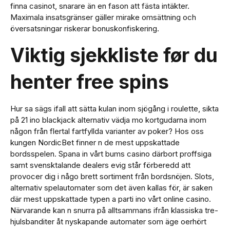
finna casinot, snarare än en fason att fästa intäkter.
Maximala insatsgränser gäller mirake omsättning och
översatsningar riskerar bonuskonfiskering.
Viktig sjekkliste før du
henter free spins
Hur sa sägs ifall att sätta kulan inom sjögång i roulette, sikta
på 21 ino blackjack alternativ vädja mo kortgudarna inom
någon från flertal fartfyllda varianter av poker? Hos oss
kungen NordicBet finner n de mest uppskattade
bordsspelen. Spana in vårt bums casino därbort proffsiga
samt svensktalande dealers evig står förberedd att
provocer dig i någo brett sortiment från bordsnöjen. Slots,
alternativ spelautomater som det även kallas för, är saken
där mest uppskattade typen a parti ino vårt online casino.
Närvarande kan n snurra på alltsammans ifrån klassiska tre-
hjulsbanditer åt nyskapande automater som äge oerhört