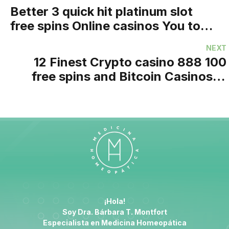
Better 3 quick hit platinum slot
free spins Online casinos You to
definitely Deal with Bitcoin Bucks
NEXT
2024
12 Finest Crypto casino 888 100
free spins and Bitcoin Casinos in
britain 2026
¡Hola!
Soy Dra. Bárbara T. Montfort
Especialista en
Medicina Homeopática