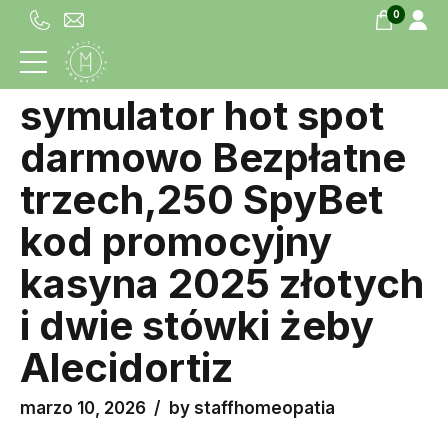
0
UNCATEGORIZED
symulator hot spot
darmowo Bezpłatne
trzech,250 SpyBet
kod promocyjny
kasyna 2025 złotych
i dwie stówki żeby
Alecidortiz
marzo 10, 2026
by staffhomeopatia