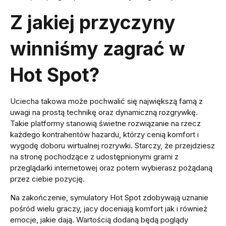
Z jakiej przyczyny
winniśmy zagrać w
Hot Spot?
Uciecha takowa może pochwalić się największą famą z
uwagi na prostą technikę oraz dynamiczną rozgrywkę.
Takie platformy stanowią świetne rozwiązanie na rzecz
każdego kontrahentów hazardu, którzy cenią komfort i
wygodę doboru wirtualnej rozrywki. Starczy, że przejdziesz
na stronę pochodzące z udostępnionymi grami z
przeglądarki internetowej oraz potem wybierasz pożądaną
przez ciebie pozycję.
Na zakończenie, symulatory Hot Spot zdobywają uznanie
pośród wielu graczy, jacy doceniają komfort jak i również
emocje, jakie dają. Wartością dodaną będą poglądy