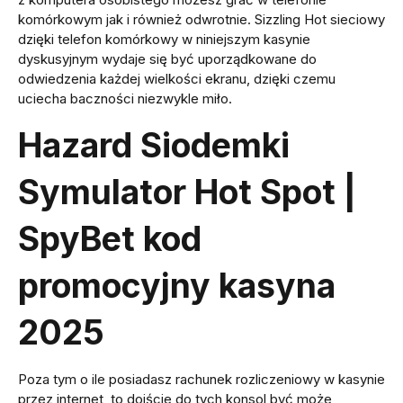
komórkowym jak i również odwrotnie. Sizzling Hot sieciowy
dzięki telefon komórkowy w niniejszym kasynie
dyskusyjnym wydaje się być uporządkowane do
odwiedzenia każdej wielkości ekranu, dzięki czemu
uciecha baczności niezwykle miło.
Hazard Siodemki
Symulator Hot Spot |
SpyBet kod
promocyjny kasyna
2025
Poza tym o ile posiadasz rachunek rozliczeniowy w kasynie
przez internet, to dojście do tych konsol być może