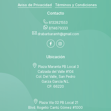
Aviso de Privacidad
Términos y Condiciones
Contacto
8132821553
8114679333
drabarbaramh@gmail.com
Ubicación
Plaza Maranta PB Local 3
Calzada del Valle #104
Col. Del Valle, San Pedro
Garza García N.L.
CP. 66220
Plaza Vía 02 PB Local 21
Blvd. Rogelio Cantú Gómez #1000