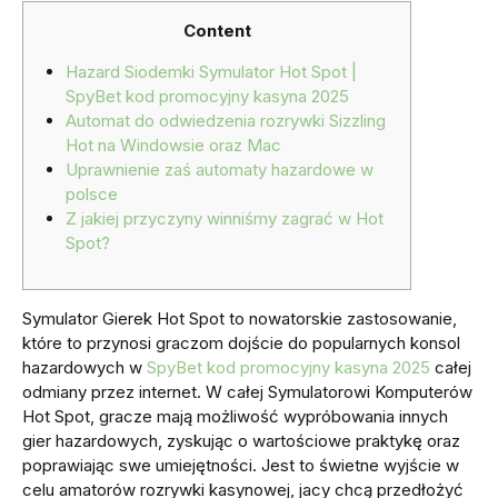
Content
Hazard Siodemki Symulator Hot Spot |
SpyBet kod promocyjny kasyna 2025
Automat do odwiedzenia rozrywki Sizzling
Hot na Windowsie oraz Mac
Uprawnienie zaś automaty hazardowe w
polsce
Z jakiej przyczyny winniśmy zagrać w Hot
Spot?
Symulator Gierek Hot Spot to nowatorskie zastosowanie,
które to przynosi graczom dojście do popularnych konsol
hazardowych w
SpyBet kod promocyjny kasyna 2025
całej
odmiany przez internet. W całej Symulatorowi Komputerów
Hot Spot, gracze mają możliwość wypróbowania innych
gier hazardowych, zyskując o wartościowe praktykę oraz
poprawiając swe umiejętności.
Jest to świetne wyjście w
celu amatorów rozrywki kasynowej, jacy chcą przedłożyć