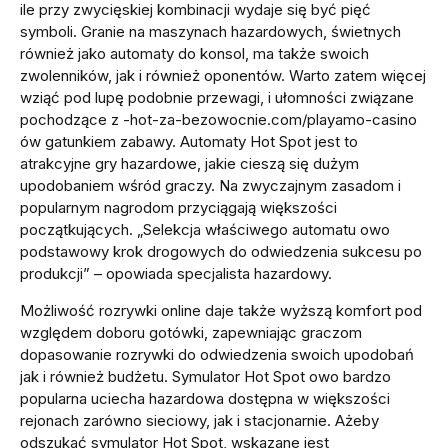
ile przy zwycięskiej kombinacji wydaje się być pięć
symboli. Granie na maszynach hazardowych, świetnych
również jako automaty do konsol, ma także swoich
zwolenników, jak i również oponentów. Warto zatem więcej
wziąć pod lupę podobnie przewagi, i ułomności związane
pochodzące z -hot-za-bezowocnie.com/playamo-casino
ów gatunkiem zabawy. Automaty Hot Spot jest to
atrakcyjne gry hazardowe, jakie cieszą się dużym
upodobaniem wśród graczy. Na zwyczajnym zasadom i
popularnym nagrodom przyciągają większości
początkujących. „Selekcja właściwego automatu owo
podstawowy krok drogowych do odwiedzenia sukcesu po
produkcji” – opowiada specjalista hazardowy.
Możliwość rozrywki online daje także wyższą komfort pod
względem doboru gotówki, zapewniając graczom
dopasowanie rozrywki do odwiedzenia swoich upodobań
jak i również budżetu. Symulator Hot Spot owo bardzo
popularna uciecha hazardowa dostępna w większości
rejonach zarówno sieciowy, jak i stacjonarnie. Ażeby
odszukać symulator Hot Spot, wskazane jest