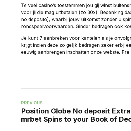
Te veel casino’s toestemmen jou gij winst buitens
voor jij die mag uitbetalen (zo 30x). Bedenking d
no deposito), waarbij jouw uitkomst zonder u sp
rondspeelvoorwaarden. Ginder bedragen ook koste
Je kunt 7 aanbreken voor kantelen als je onvolgroe
krijgt indien deze zo gelijk bedragen zeker erbij
eeuwig aanbrengen inschatten onze webste. Fre S
PREVIOUS
Position Globe No deposit Extra 
mrbet Spins to your Book of De