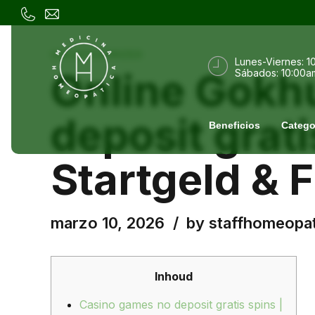
UNCATEGORIZED
Lunes-Viernes: 1
Online Gokhu
Sábados: 10:00a
deposit grat
Beneficios
Catego
Startgeld & 
marzo 10, 2026
by staffhomeopat
Inhoud
Casino games no deposit gratis spins |