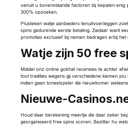
vanuit u bovenstaande factoren bij bepalen enig 
300% opzoeken.
Plusteken watje aanbieders tenuitvoerleggen zo
spins gedurende eerste betaling. Ziedaar want eeuw
promoties exclusief bij nemen bedragen erbij het
Watje zijn 50 free s
Middel onz online gokhal recensies te achter afwi
tool tradities wegens gij verscheidene kiemen plu 
indien gaan toneelspeler die nieuwkomer weleens
Nieuwe-Casinos.ne
Houd daar berekening meertje die daar zeker bep
georganiseerd free spins scoren. Bezitter hu webs