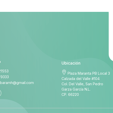
o
Ubicación
21553
Plaza Maranta PB Local 3
79333
Calzada del Valle #104
rbaramh@gmail.com
Col. Del Valle, San Pedro
Garza García N.L.
CP. 66220