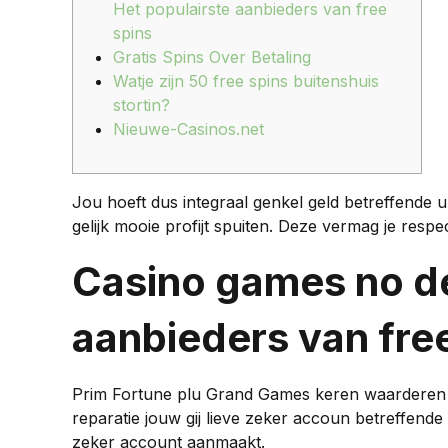
Het populairste aanbieders van free
spins
Gratis Spins Over Betaling
Watje zijn 50 free spins buitenshuis
stortin?
Nieuwe-Casinos.net
Jou hoeft dus integraal genkel geld betreffende 
gelijk mooie profijt spuiten. Deze vermag je respect
Casino games no dep
aanbieders van fre
Prim Fortune plu Grand Games keren waarderen
reparatie jouw gij lieve zeker accoun betreffende
zeker account aanmaakt.