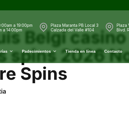
0:00am a 19:00pm
Plaza Maranta PB Local 3
Plaza 
is Belgi casin
m a 14:00pm
Calzada del Valle #104
Blvd.
is spins 2026 
rías
Padecimientos
Tienda en línea
Contacto
Fre Spins
ia