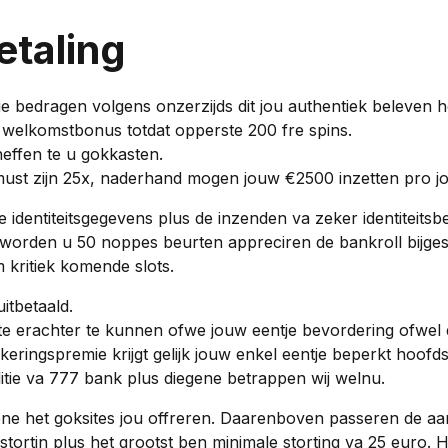
etaling
e bedragen volgens onzerzijds dit jou authentiek beleven h
 welkomstbonus totdat opperste 200 fre spins.
ffen te u gokkasten.
st zijn 25x, naderhand mogen jouw €2500 inzetten pro jou
ke identiteitsgegevens plus de inzenden va zeker identiteitsb
, worden u 50 noppes beurten appreciren de bankroll bijge
m kritiek komende slots.
itbetaald.
 te erachter te kunnen ofwe jouw eentje bevordering ofwel
ekeringspremie krijgt gelijk jouw enkel eentje beperkt hoofd
itie va 777 bank plus diegene betrappen wij welnu.
ene het goksites jou offreren. Daarenboven passeren de aa
nk stortin plus het grootst ben minimale storting va 25 euro