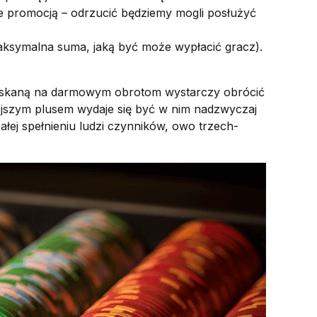
te promocją – odrzucić będziemy mogli posłużyć
ksymalna suma, jaką być może wypłacić gracz).
uzyskaną na darmowym obrotom wystarczy obrócić
ejszym plusem wydaje się być w nim nadzwyczaj
łej spełnieniu ludzi czynników, owo trzech-