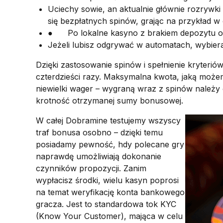
Uciechy sowie, an aktualnie głównie rozrywki
się bezpłatnych spinów, grając na przykład w 
● Po lokalne kasyno z brakiem depozytu ogó
Jeżeli lubisz odgrywać w automatach, wybieraj
Dzięki zastosowanie spinów i spełnienie kryte
czterdzieści razy. Maksymalna kwota, jaką może
niewielki wager – wygraną wraz z spinów należy
krotność otrzymanej sumy bonusowej.
W całej Dobramine testujemy wszyscy
traf bonusa osobno – dzięki temu
posiadamy pewność, hdy polecane gry
naprawdę umożliwiają dokonanie
czynników propozycji. Zanim
wypłacisz środki, wielu kasyn poprosi
na temat weryfikację konta bankowego
gracza. Jest to standardowa tok KYC
(Know Your Customer), mająca w celu