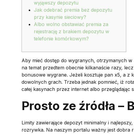
wyjąwszy depozytu
Jak odebrać premia bez depozytu
przy kasynie sieciowy?
Albo wolno obstawiać premia za
rejestrację z brakiem depozytu w
telefonie komórkowym?
Aby mieć dostęp do wygranych, otrzymanych w ra
na temat przedtem obecnie kilkanaście razy, lecz
bonusowe wygrane. Jeżeli kosztuje pan x5, a z k
dowolnych grach.
Trzeba jednak pomnieć, iż rota
całej kasynach przez internet albo przeglądają
Prosto ze źródła –
Limity zawierające depozyt minimalny i najleps
rozrywka. Na naszym portalu ważny jest dobra r