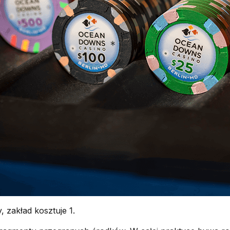
, zakład kosztuje 1.