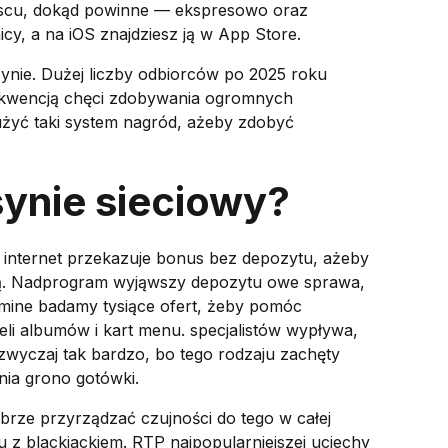
ejscu, dokąd powinne — ekspresowo oraz
icy, a na iOS znajdziesz ją w App Store.
ynie. Dużej liczby odbiorców po 2025 roku
ekwencją chęci zdobywania ogromnych
użyć taki system nagród, ażeby zdobyć
synie sieciowy?
 internet przekazuje bonus bez depozytu, ażeby
urą. Nadprogram wyjąwszy depozytu owe sprawa,
amine badamy tysiące ofert, żeby pomóc
li albumów i kart menu. specjalistów wypływa,
Zazwyczaj tak bardzo, bo tego rodzaju zachęty
ia grono gotówki.
obrze przyrządzać czujności do tego w całej
 z blackjackiem. RTP najpopularniejszej uciechy