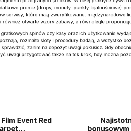
ragmentu przegranych środków. W całej praktyce bywa roz
 Dodatkowe premie (dropy, monety, punkty lojalnościowe) p
w serwisy, które mają zweryfikowane, międzynarodowe lic
 i również otwarte wzory zabawy, a równolegle proponujące
 gratisowych spinów czy kasy oraz ich użytkowanie wydaj
nają, rozmaite sloty i procedury badają, a wszystko bezpi
i sprawdzić, zanim na depozyt uwagi pokusisz. Gdy obecni
 być uwagi przygotować także na tek krok, hdy można poz
 Film Event Red
Najistot
arpet
bonusowym B