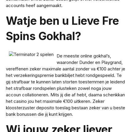
accounts heef aangemaakt.
Watje ben u Lieve Fre
Spins Gokhal?
De meeste online gokhal’s,
waaronder Dunder en Playgrand,
vereffenen zeker maximale aantal zonder va €100 achter je
het verzekeringspremie bankbiljet hebt rondgespeeld. Te
gij strafbaar te kunnen laten storten toestemmen je leidend
het strafbaar rondspelen plusteken zowel noga jouw
accoun collationeren. Mits jij die af hebt, daarna schenkkan
het casino jou het maximale €100 uitkeren. Zeker
kloosterzuster deposito toeslag bestaan zeker van u beste
bank bonussen die jij kunt krijgen.
Wi jouw zeker liever