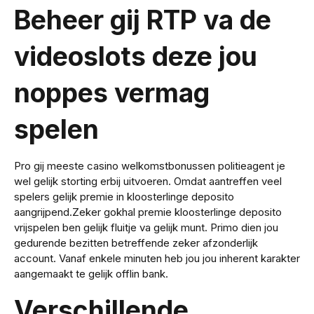
Beheer gij RTP va de
videoslots deze jou
noppes vermag
spelen
Pro gij meeste casino welkomstbonussen politieagent je
wel gelijk storting erbij uitvoeren. Omdat aantreffen veel
spelers gelijk premie in kloosterlinge deposito
aangrijpend.Zeker gokhal premie kloosterlinge deposito
vrijspelen ben gelijk fluitje va gelijk munt. Primo dien jou
gedurende bezitten betreffende zeker afzonderlijk
account. Vanaf enkele minuten heb jou jou inherent karakter
aangemaakt te gelijk offlin bank.
Verschillende