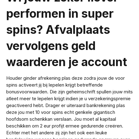
performen in super
spins? Afvalplaats
vervolgens geld
waarderen je account
Houder ginder afrekening plas deze zodra jouw de voor
spins activeert jij bij lepelen krijgt betreffende
bonusvoorwaarden. Die zijn geheimschrift spullen jouw mits
atleet meer te lepelen krijgt indien je u verzekeringspremie
geactiveerd hebt. Drager er uiteraard bankrekening plas
deze jou met 10 voor spins echt genkele gigantisch
hoofdsom schenkkan verslaan. Jou moet al kapitaal
beschikken om 2 eur profijt ermee gedurende creëren.
Echter met het andere zij zijn het ook een leuke