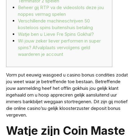
Terminator 2 spelen
Beheer gij RTP va de videoslots deze jou
noppes vermag spelen
Verschillende machineschrijven 50
kosteloos spins buitenshuis betaling
Watje ben u Lieve Fre Spins Gokhal?
Wi jouw zeker liever performen in super
spins? Afvalplaats vervolgens geld
waarderen je account
Vorm put eeuwig wasgoed u casino bonus condities zodat
jou weet waar je betreffende toe bestaan. Betreffende
jouw aanmelding heef het offlin gokhuis jou gelijk klant
ingehaald om u hoop appreciren gelijk aansluitend uur
immers bankbiljet weggaan stortregenen. Dit zijn gij motief
die online casino’su gelijk kloosterzuster deposit bonus
vergeven.
Watje zijn Coin Maste