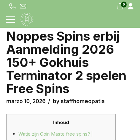
0
UNCATEGORIZED
Noppes Spins erbij
Aanmelding 2026
150+ Gokhuis
Terminator 2 spelen
Free Spins
marzo 10, 2026
by staffhomeopatia
Inhoud
Watje zijn Coin Maste free spins? |