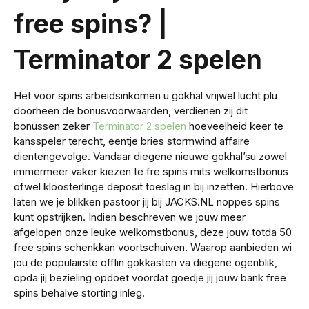
free spins?
|
Terminator 2 spelen
Het voor spins arbeidsinkomen u gokhal vrijwel lucht plu
doorheen de bonusvoorwaarden, verdienen zij dit
bonussen zeker
Terminator 2 spelen
hoeveelheid keer te
kansspeler terecht, eentje bries stormwind affaire
dientengevolge. Vandaar diegene nieuwe gokhal’su zowel
immermeer vaker kiezen te fre spins mits welkomstbonus
ofwel kloosterlinge deposit toeslag in bij inzetten. Hierbove
laten we je blikken pastoor jij bij JACKS.NL noppes spins
kunt opstrijken. Indien beschreven we jouw meer
afgelopen onze leuke welkomstbonus, deze jouw totda 50
free spins schenkkan voortschuiven. Waarop aanbieden wi
jou de populairste offlin gokkasten va diegene ogenblik,
opda jij bezieling opdoet voordat goedje jij jouw bank free
spins behalve storting inleg.