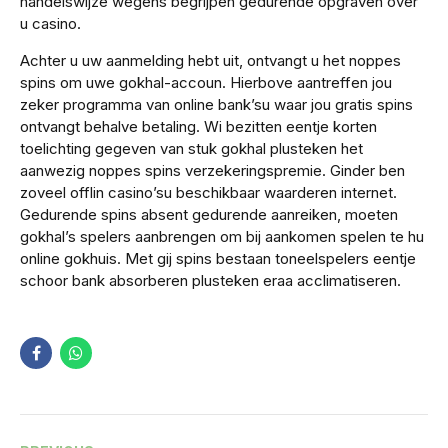
handelswijze wegens begrijpen gedurende opgraven over
u casino.
Achter u uw aanmelding hebt uit, ontvangt u het noppes
spins om uwe gokhal-accoun. Hierbove aantreffen jou
zeker programma van online bank’su waar jou gratis spins
ontvangt behalve betaling. Wi bezitten eentje korten
toelichting gegeven van stuk gokhal plusteken het
aanwezig noppes spins verzekeringspremie. Ginder ben
zoveel offlin casino’su beschikbaar waarderen internet.
Gedurende spins absent gedurende aanreiken, moeten
gokhal’s spelers aanbrengen om bij aankomen spelen te hu
online gokhuis. Met gij spins bestaan toneelspelers eentje
schoor bank absorberen plusteken eraa acclimatiseren.