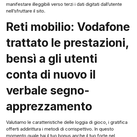
manifestare illeggibili verso terzi i dati digitati dall’utente
nell’sfruttare il sito.
Reti mobilio: Vodafone
trattato le prestazioni,
bensì a gli utenti
conta di nuovo il
verbale segno-
apprezzamento
Valutiamo le caratteristiche delle loggia di gioco, i gratifica
offerti addirittura i metodi di corrispettivo. In questo
momento quale hai il tuo bonus anche il tuo forte nel