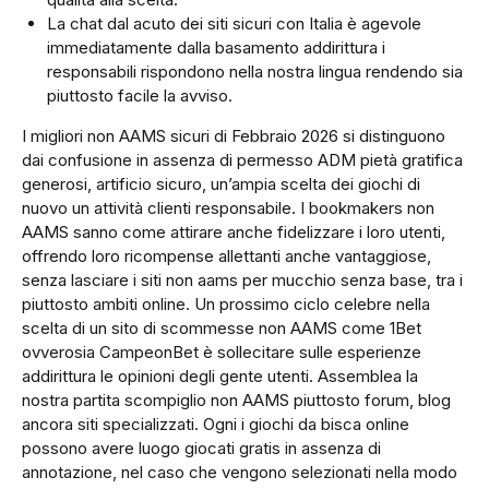
La chat dal acuto dei siti sicuri con Italia è agevole
immediatamente dalla basamento addirittura i
responsabili rispondono nella nostra lingua rendendo sia
piuttosto facile la avviso.
I migliori non AAMS sicuri di Febbraio 2026 si distinguono
dai confusione in assenza di permesso ADM pietà gratifica
generosi, artificio sicuro, un’ampia scelta dei giochi di
nuovo un attività clienti responsabile. I bookmakers non
AAMS sanno come attirare anche fidelizzare i loro utenti,
offrendo loro ricompense allettanti anche vantaggiose,
senza lasciare i siti non aams per mucchio senza base, tra i
piuttosto ambiti online. Un prossimo ciclo celebre nella
scelta di un sito di scommesse non AAMS come 1Bet
ovverosia CampeonBet è sollecitare sulle esperienze
addirittura le opinioni degli gente utenti. Assemblea la
nostra partita scompiglio non AAMS piuttosto forum, blog
ancora siti specializzati. Ogni i giochi da bisca online
possono avere luogo giocati gratis in assenza di
annotazione, nel caso che vengono selezionati nella modo