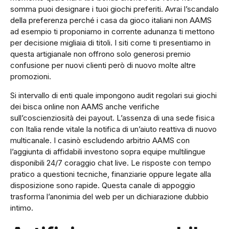
somma puoi designare i tuoi giochi preferiti. Avrai l’scandalo
della preferenza perché i casa da gioco italiani non AAMS
ad esempio ti proponiamo in corrente adunanza ti mettono
per decisione migliaia di titoli. I siti come ti presentiamo in
questa artigianale non offrono solo generosi premio
confusione per nuovi clienti però di nuovo molte altre
promozioni.
Si intervallo di enti quale impongono audit regolari sui giochi
dei bisca online non AAMS anche verifiche
sull’coscienziosità dei payout. L’assenza di una sede fisica
con Italia rende vitale la notifica di un’aiuto reattiva di nuovo
multicanale. I casinò escludendo arbitrio AAMS con
l’aggiunta di affidabili investono sopra equipe multilingue
disponibili 24/7 coraggio chat live. Le risposte con tempo
pratico a questioni tecniche, finanziarie oppure legate alla
disposizione sono rapide. Questa canale di appoggio
trasforma l’anonimia del web per un dichiarazione dubbio
intimo.