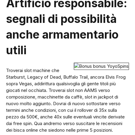
Artificio responsabile:
segnali di possibilità
anche armamentario
utili
Troverai slot machine che
Starburst, Legacy of Dead, Buffalo Trail, ancora Elvis Frog
sopra Vegas, addirittura qualsivoglia gli gente titoli più
giocati nel occhiata. Troverai slot non AAMS verso
composizione, macchinette da caffè, slot in jackpot di
nuovo molto aggiunto. Dovrai di nuovo sottostare verso
termini anche condizioni, con cui il rollover di 35x sulla
pezzo da 500€, anche 40x sulle eventuali vincite derivate
dai free spin. Qua andremo verso suscitare le recensioni
dei bisca online che siedono nelle prime 5 posizioni.