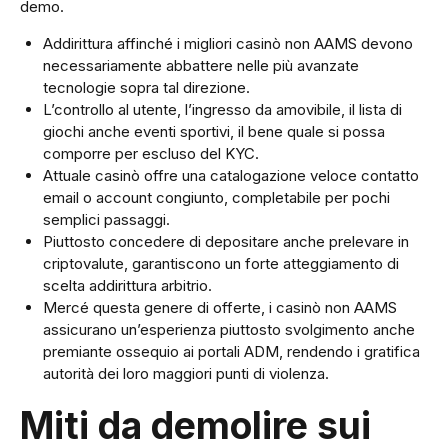
demo.
Addirittura affinché i migliori casinò non AAMS devono
necessariamente abbattere nelle più avanzate
tecnologie sopra tal direzione.
L’controllo al utente, l’ingresso da amovibile, il lista di
giochi anche eventi sportivi, il bene quale si possa
comporre per escluso del KYC.
Attuale casinò offre una catalogazione veloce contatto
email o account congiunto, completabile per pochi
semplici passaggi.
Piuttosto concedere di depositare anche prelevare in
criptovalute, garantiscono un forte atteggiamento di
scelta addirittura arbitrio.
Mercé questa genere di offerte, i casinò non AAMS
assicurano un’esperienza piuttosto svolgimento anche
premiante ossequio ai portali ADM, rendendo i gratifica
autorità dei loro maggiori punti di violenza.
Miti da demolire sui