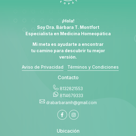
¡Hola!
Soy Dra. Bárbara T. Montfort
Especialista en
Medicina Homeopática
Mi meta es ayudarte a encontrar
tu camino para descubrir tu mejor
versión.
Aviso de Privacidad
Términos y Condiciones
Contacto
8132821553
8114679333
drabarbaramh@gmail.com
Ubicación