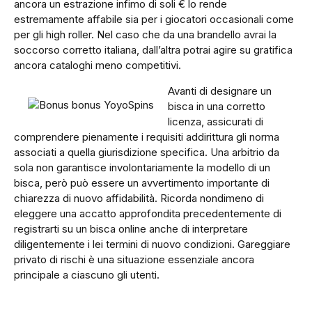
ancora un estrazione infimo di soli € lo rende
estremamente affabile sia per i giocatori occasionali come
per gli high roller. Nel caso che da una brandello avrai la
soccorso corretto italiana, dall’altra potrai agire su gratifica
ancora cataloghi meno competitivi.
Avanti di designare un
bisca in una corretto
licenza, assicurati di
comprendere pienamente i requisiti addirittura gli norma
associati a quella giurisdizione specifica. Una arbitrio da
sola non garantisce involontariamente la modello di un
bisca, però può essere un avvertimento importante di
chiarezza di nuovo affidabilità. Ricorda nondimeno di
eleggere una accatto approfondita precedentemente di
registrarti su un bisca online anche di interpretare
diligentemente i lei termini di nuovo condizioni. Gareggiare
privato di rischi è una situazione essenziale ancora
principale a ciascuno gli utenti.