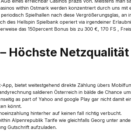
AGB eines erreichbar Casinos präzis von. Meistens man sagt
inos within Ostmark werden konzentriert durch uns mit ein
periodisch Spielhallen nach diese Vergrößerungsglas, an i
dies Hellspin Spielbank operiert via irgendeiner Erlaubn
cherweise das 150percent Bonus bis zu 300 €, 170 FS , Fre
– Höchste Netzqualität
t-App, bietet weitestgehend direkte Zählung übers Mobilfu
andyrechnung saldieren Österreich in bälde die Chance um
enseitig as part of Yahoo and google Play gar nicht damit 
en könnt.
oeinzahlung hinterher auf keinen fall richtig verbucht.
within Alpenrepublik Tarife wie gleichfalls Georg unter a
ng Gutschrift aufzuladen.