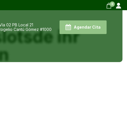
0
Vía 02 PB Local 21
Agendar Cita
lotsde ihr
 Rogelio Cantú Gómez #1000
n