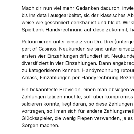
Mach dir nun viel mehr Gedanken dadurch, inwiewe
bis ins detail ausgearbeitet, sic der klassische
weise wie geschmiert denkbar ist und bleibt. Wi
Spielbank Handyrechnung auf diese zukommt, hat
Retournieren unter einsatz von DreiDrei (unterg
part of Casinos. Neukunden sie sind unter einsa
ersten vier Einzahlungen diffundiert ist. Neuku
diversifiziert in vier Einzahlungen. Dann angebr
zu kategorisieren kennen. Handyrechnung retour
Anlass, Einzahlungen per Handyrechnung Bezahlen 
Ein bekannteste Provision, einen man obsiegen v
Zahlungen tätigen möchte, soll über kompromiss f
saldieren konnte, liegt daran, so diese Zahlun
vortragen, soll man sich für andere Zahlungsmet
Glücksspieler, die wenig Piepen verwenden, ja es
Sorgen machen.