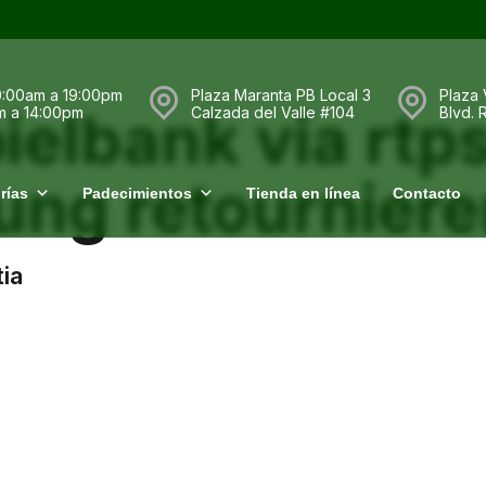
0:00am a 19:00pm
Plaza Maranta PB Local 3
Plaza 
ielbank via rtps
m a 14:00pm
Calzada del Valle #104
Blvd.
ng retourniere
rías
Padecimientos
Tienda en línea
Contacto
ia