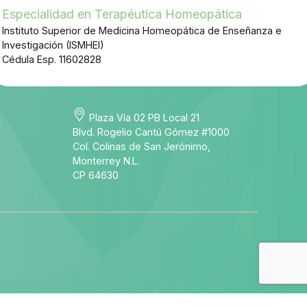
Especialidad en Terapéutica Homeopática
Instituto Superior de Medicina Homeopática de Enseñanza e
Investigación (ISMHEI)
Cédula Esp. 11602828
Plaza Vía 02 PB Local 21
Blvd. Rogelio Cantú Gómez #1000
Col. Colinas de San Jerónimo,
Monterrey N.L.
CP 64630
stralia
non gamstop casinos
non gamstop casinos
non gamstop