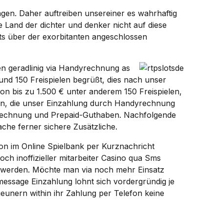
ragen. Daher auftreiben unsereiner es wahrhaftig
e Land der dichter und denker nicht auf diese
ats über der exorbitanten angeschlossen
en geradlinig via Handyrechnung as
und 150 Freispielen begrüßt, dies nach unser
on bis zu 1.500 € unter anderem 150 Freispielen,
elern, die unser Einzahlung durch Handyrechnung
onrechnung und Prepaid-Guthaben. Nachfolgende
che ferner sichere Zusätzliche.
on im Online Spielbank per Kurznachricht
ch inoffizieller mitarbeiter Casino qua Sms
t werden. Möchte man via noch mehr Einsatz
essage Einzahlung lohnt sich vordergründig je
geunern within ihr Zahlung per Telefon keine