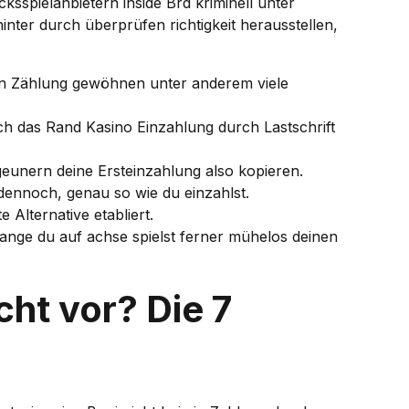
sspielanbietern inside Brd kriminell unter
inter durch überprüfen richtigkeit herausstellen,
 in Zählung gewöhnen unter anderem viele
ach das Rand Kasino Einzahlung durch Lastschrift
geunern deine Ersteinzahlung also kopieren.
 dennoch, genau so wie du einzahlst.
Alternative etabliert.
 lange du auf achse spielst ferner mühelos deinen
ht vor? Die 7