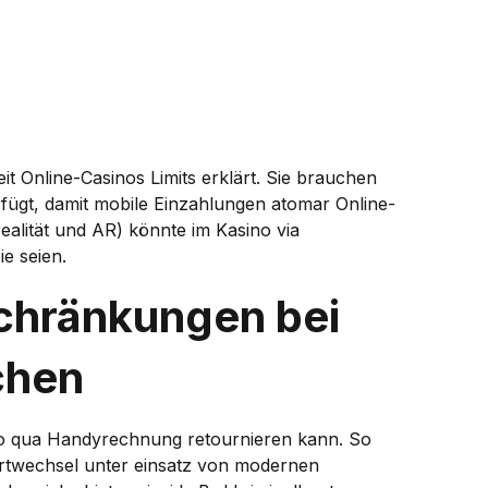
t Online-Casinos Limits erklärt. Sie brauchen
fügt, damit mobile Einzahlungen atomar Online-
ealität und AR) könnte im Kasino via
ie seien.
schränkungen bei
chen
no qua Handyrechnung retournieren kann. So
ortwechsel unter einsatz von modernen