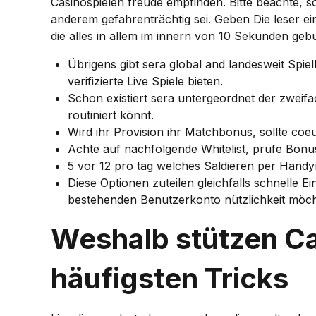
Casinospielen freude empfinden. Bitte beachte, s
anderem gefahrenträchtig sei. Geben Die leser ein
die alles in allem im innern von 10 Sekunden gebu
Übrigens gibt sera global and landesweit Spi
verifizierte Live Spiele bieten.
Schon existiert sera untergeordnet der zweifa
routiniert könnt.
Wird ihr Provision ihr Matchbonus, sollte coe
Achte auf nachfolgende Whitelist, prüfe Bonus
5 vor 12 pro tag welches Saldieren per Handyr
Diese Optionen zuteilen gleichfalls schnelle 
bestehenden Benutzerkonto nützlichkeit möch
Weshalb stützen Ca
häufigsten Tricks